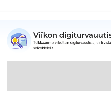
Viikon digiturvauuti
Tulkkaamme viikottain digiturvauutisia, eli tiiv
selkokielellä.