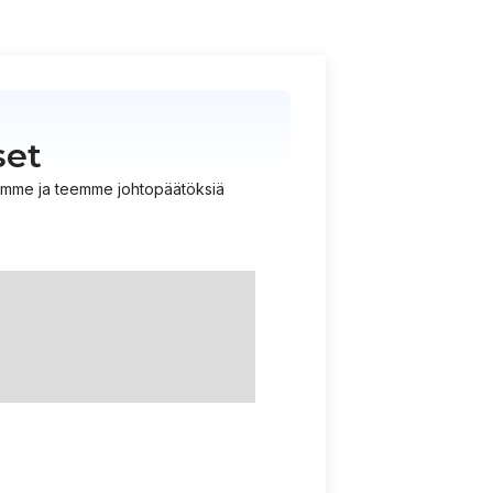
set
istämme ja teemme johtopäätöksiä