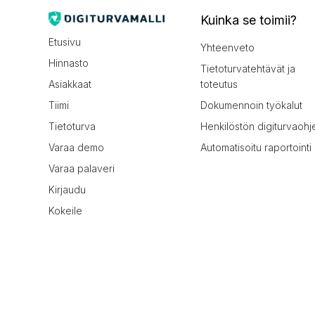
Kuinka se toimii?
Etusivu
Yhteenveto
Hinnasto
Tietoturvatehtävät ja
Asiakkaat
toteutus
Tiimi
Dokumennoin työkalut
Tietoturva
Henkilöstön digiturvaohj
Varaa demo
Automatisoitu raportointi
Varaa palaveri
Kirjaudu
Kokeile