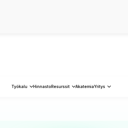
Työkalu
Hinnasto
Resurssit
Akatemia
Yritys