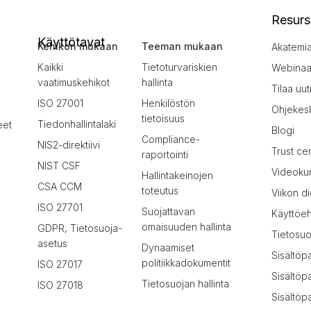
Resurs
Käyttötavat
Kehikon mukaan
Teeman mukaan
Akatemi
Kaikki
Tietoturvariskien
Webinaar
vaatimuskehikot
hallinta
Tilaa uut
ISO 27001
Henkilöstön
Ohjekes
tietoisuus
Tiedonhallintalaki
eet
Blogi
Compliance-
NIS2-direktiivi
Trust ce
raportointi
NIST CSF
Videokur
Hallintakeinojen
CSA CCM
toteutus
Viikon di
ISO 27701
Suojattavan
Käyttöe
omaisuuden hallinta
GDPR, Tietosuoja-
Tietosuo
asetus
Dynaamiset
Sisältöp
politiikkadokumentit
ISO 27017
Sisältöp
Tietosuojan hallinta
ISO 27018
Sisältöpa