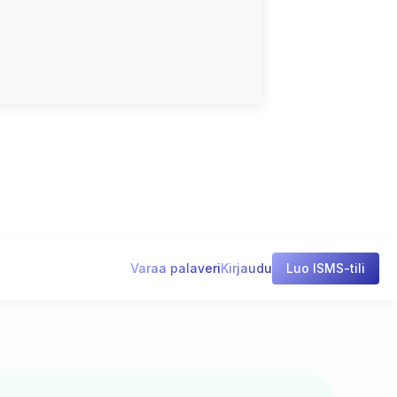
Varaa palaveri
Kirjaudu
Luo ISMS-tili