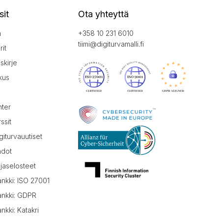
sit
Ota yhteyttä
a
+358 10 231 6010
tiimi@digiturvamalli.fi
it
iskirje
kus
nter
ssit
giturvauutiset
hdot
jaselosteet
ankki: ISO 27001
ankki: GDPR
nkki: Katakri