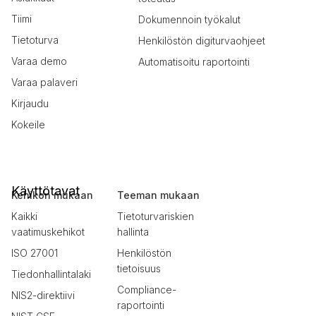
Tiimi
Dokumennoin työkalut
Tietoturva
Henkilöstön digiturvaohjeet
Varaa demo
Automatisoitu raportointi
Varaa palaveri
Kirjaudu
Kokeile
Käyttötavat
Kehikon mukaan
Teeman mukaan
Kaikki
Tietoturvariskien
vaatimuskehikot
hallinta
ISO 27001
Henkilöstön
tietoisuus
Tiedonhallintalaki
Compliance-
NIS2-direktiivi
raportointi