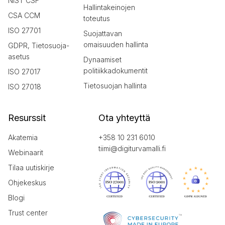
NIST CSF
Hallintakeinojen
CSA CCM
toteutus
ISO 27701
Suojattavan
omaisuuden hallinta
GDPR, Tietosuoja-
asetus
Dynaamiset
politiikkadokumentit
ISO 27017
Tietosuojan hallinta
ISO 27018
Resurssit
Ota yhteyttä
Akatemia
+358 10 231 6010
tiimi@digiturvamalli.fi
Webinaarit
Tilaa uutiskirje
Ohjekeskus
Blogi
Trust center