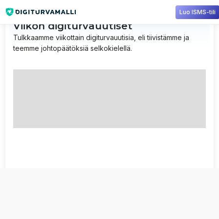
Luo ISMS-tili
Viikon digiturvauutiset
Tulkkaamme viikottain digiturvauutisia, eli tiivistämme ja
teemme johtopäätöksiä selkokielellä.