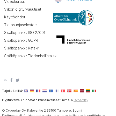
Videokurssit
Viikon digiturvauutiset
Käyttöehdot
Tietosuojaselosteet
Sisältöpankki: ISO 27001
Sisältöpankki: GDPR
Sisältöpankki: Katakri
Sisältöpankki: Tiedonhallintalaki
Tarjolla kielillä:
Digiturvamalli tunnetaan kansainvälisesti nimellä
Cyberday
© Cyberday Oy, Kalevantie 2 33100 Tampere, Suomi
Digiturvamalli.fi - Moderni alusta tietoturvan hallintaan ja sertifiointiin