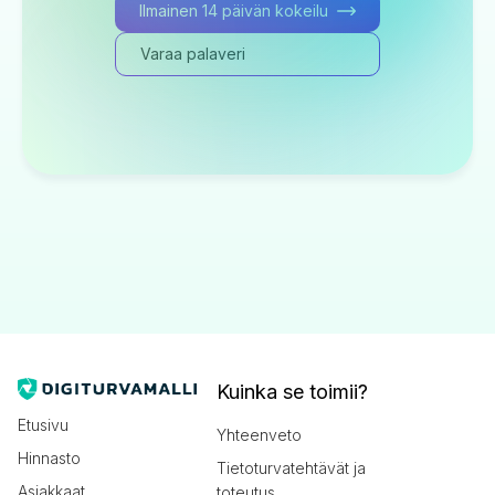
Ilmainen 14 päivän kokeilu
Varaa palaveri
Kuinka se toimii?
Etusivu
Yhteenveto
Hinnasto
Tietoturvatehtävät ja
Asiakkaat
toteutus