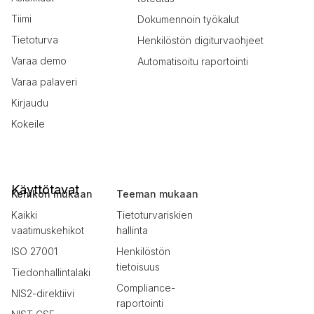
Tiimi
Dokumennoin työkalut
Tietoturva
Henkilöstön digiturvaohjeet
Varaa demo
Automatisoitu raportointi
Varaa palaveri
Kirjaudu
Kokeile
Käyttötavat
Kehikon mukaan
Teeman mukaan
Kaikki
Tietoturvariskien
vaatimuskehikot
hallinta
ISO 27001
Henkilöstön
tietoisuus
Tiedonhallintalaki
Compliance-
NIS2-direktiivi
raportointi