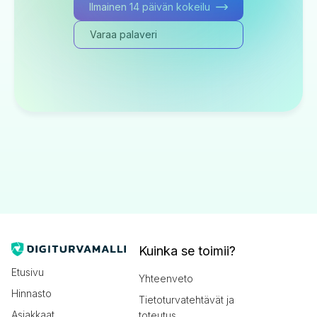
Ilmainen 14 päivän kokeilu
Varaa palaveri
Kuinka se toimii?
Etusivu
Yhteenveto
Hinnasto
Tietoturvatehtävät ja
Asiakkaat
toteutus