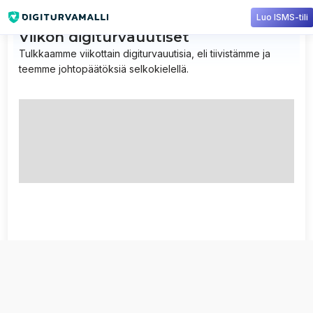
Luo ISMS-tili
Viikon digiturvauutiset
Tulkkaamme viikottain digiturvauutisia, eli tiivistämme ja
teemme johtopäätöksiä selkokielellä.