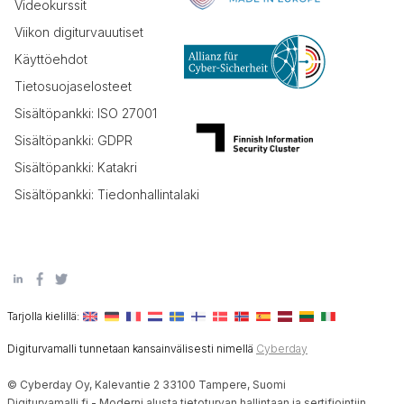
Videokurssit
Viikon digiturvauutiset
Käyttöehdot
Tietosuojaselosteet
Sisältöpankki: ISO 27001
Sisältöpankki: GDPR
Sisältöpankki: Katakri
Sisältöpankki: Tiedonhallintalaki
Tarjolla kielillä:
Digiturvamalli tunnetaan kansainvälisesti nimellä
Cyberday
© Cyberday Oy, Kalevantie 2 33100 Tampere, Suomi
Digiturvamalli.fi - Moderni alusta tietoturvan hallintaan ja sertifiointiin