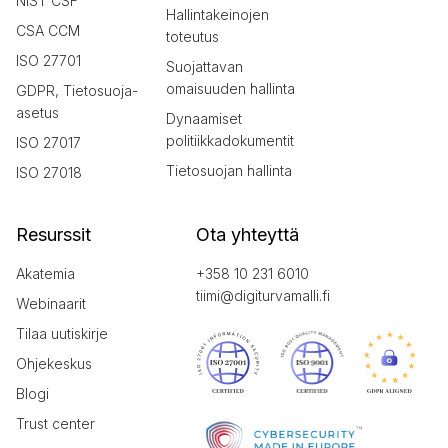
NIST CSF
Hallintakeinojen
CSA CCM
toteutus
ISO 27701
Suojattavan
omaisuuden hallinta
GDPR, Tietosuoja-
asetus
Dynaamiset
politiikkadokumentit
ISO 27017
Tietosuojan hallinta
ISO 27018
Resurssit
Ota yhteyttä
Akatemia
+358 10 231 6010
tiimi@digiturvamalli.fi
Webinaarit
Tilaa uutiskirje
Ohjekeskus
Blogi
Trust center