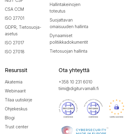
NIST CSF
Hallintakeinojen
CSA CCM
toteutus
ISO 27701
Suojattavan
omaisuuden hallinta
GDPR, Tietosuoja-
asetus
Dynaamiset
politiikkadokumentit
ISO 27017
Tietosuojan hallinta
ISO 27018
Resurssit
Ota yhteyttä
Akatemia
+358 10 231 6010
tiimi@digiturvamalli.fi
Webinaarit
Tilaa uutiskirje
Ohjekeskus
Blogi
Trust center