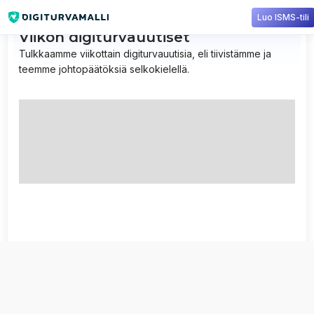
Luo ISMS-tili
Viikon digiturvauutiset
Tulkkaamme viikottain digiturvauutisia, eli tiivistämme ja
teemme johtopäätöksiä selkokielellä.