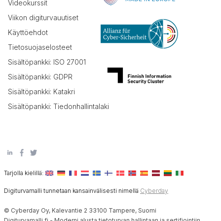
Videokurssit
Viikon digiturvauutiset
Käyttöehdot
Tietosuojaselosteet
Sisältöpankki: ISO 27001
Sisältöpankki: GDPR
Sisältöpankki: Katakri
Sisältöpankki: Tiedonhallintalaki
Tarjolla kielillä:
Digiturvamalli tunnetaan kansainvälisesti nimellä
Cyberday
© Cyberday Oy, Kalevantie 2 33100 Tampere, Suomi
Digiturvamalli.fi - Moderni alusta tietoturvan hallintaan ja sertifiointiin