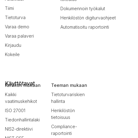
Tiimi
Dokumennoin työkalut
Tietoturva
Henkilöstön digiturvaohjeet
Varaa demo
Automatisoitu raportointi
Varaa palaveri
Kirjaudu
Kokeile
Käyttötavat
Kehikon mukaan
Teeman mukaan
Kaikki
Tietoturvariskien
vaatimuskehikot
hallinta
ISO 27001
Henkilöstön
tietoisuus
Tiedonhallintalaki
Compliance-
NIS2-direktiivi
raportointi