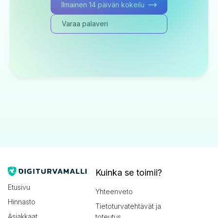
Ilmainen 14 päivän kokeilu
Varaa palaveri
Kuinka se toimii?
Etusivu
Yhteenveto
Hinnasto
Tietoturvatehtävät ja
Asiakkaat
toteutus