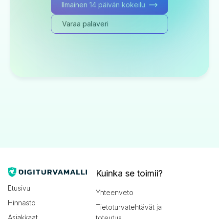
Ilmainen 14 päivän kokeilu
Varaa palaveri
Kuinka se toimii?
Etusivu
Yhteenveto
Hinnasto
Tietoturvatehtävät ja
Asiakkaat
toteutus