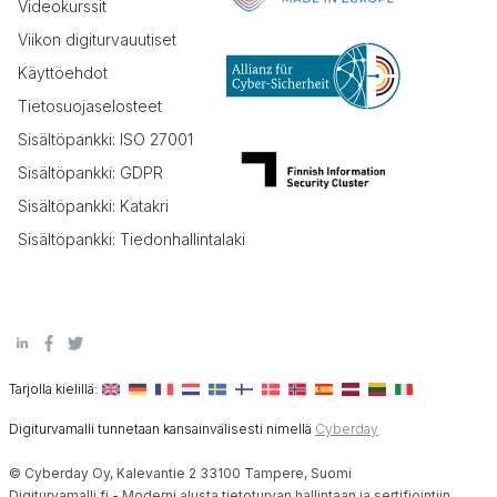
Videokurssit
Viikon digiturvauutiset
Käyttöehdot
Tietosuojaselosteet
Sisältöpankki: ISO 27001
Sisältöpankki: GDPR
Sisältöpankki: Katakri
Sisältöpankki: Tiedonhallintalaki
Tarjolla kielillä:
Digiturvamalli tunnetaan kansainvälisesti nimellä
Cyberday
© Cyberday Oy, Kalevantie 2 33100 Tampere, Suomi
Digiturvamalli.fi - Moderni alusta tietoturvan hallintaan ja sertifiointiin