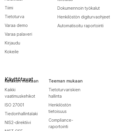
Tiimi
Dokumennoin työkalut
Tietoturva
Henkilöstön digiturvaohjeet
Varaa demo
Automatisoitu raportointi
Varaa palaveri
Kirjaudu
Kokeile
Käyttötavat
Kehikon mukaan
Teeman mukaan
Kaikki
Tietoturvariskien
vaatimuskehikot
hallinta
ISO 27001
Henkilöstön
tietoisuus
Tiedonhallintalaki
Compliance-
NIS2-direktiivi
raportointi