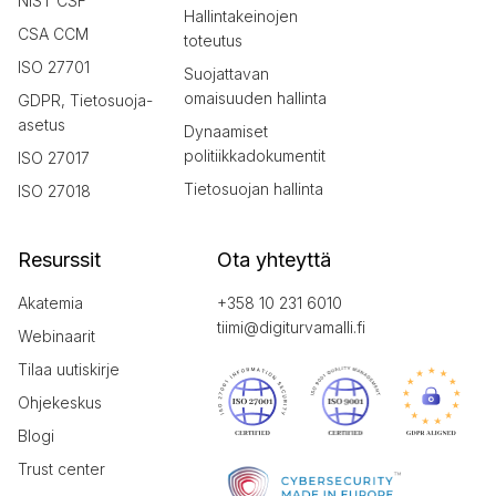
NIST CSF
Hallintakeinojen
CSA CCM
toteutus
ISO 27701
Suojattavan
omaisuuden hallinta
GDPR, Tietosuoja-
asetus
Dynaamiset
politiikkadokumentit
ISO 27017
Tietosuojan hallinta
ISO 27018
Resurssit
Ota yhteyttä
Akatemia
+358 10 231 6010
tiimi@digiturvamalli.fi
Webinaarit
Tilaa uutiskirje
Ohjekeskus
Blogi
Trust center