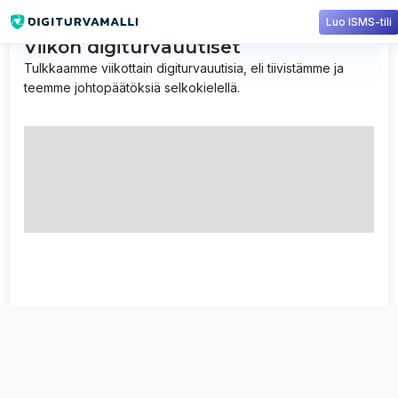
Luo ISMS-tili
Viikon digiturvauutiset
Tulkkaamme viikottain digiturvauutisia, eli tiivistämme ja
teemme johtopäätöksiä selkokielellä.