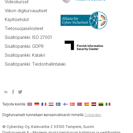
Videokurssit
Viikon digiturvauutiset
Käyttöehdot
Tietosuojaselosteet
Sisältöpankki: ISO 27001
Sisältöpankki: GDPR
Sisältöpankki: Katakri
Sisältöpankki: Tiedonhallintalaki
Tarjolla kielillä:
Digiturvamalli tunnetaan kansainvälisesti nimellä
Cyberday
© Cyberday Oy, Kalevantie 2 33100 Tampere, Suomi
Digiturvamalli.fi - Moderni alusta tietoturvan hallintaan ja sertifiointiin