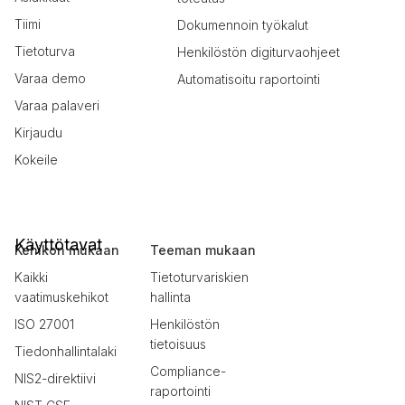
Tiimi
Dokumennoin työkalut
Tietoturva
Henkilöstön digiturvaohjeet
Varaa demo
Automatisoitu raportointi
Varaa palaveri
Kirjaudu
Kokeile
Käyttötavat
Kehikon mukaan
Teeman mukaan
Kaikki
Tietoturvariskien
vaatimuskehikot
hallinta
ISO 27001
Henkilöstön
tietoisuus
Tiedonhallintalaki
Compliance-
NIS2-direktiivi
raportointi