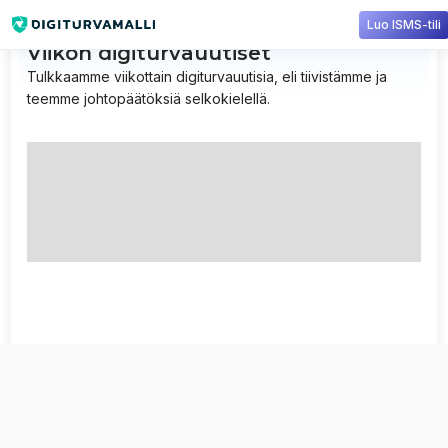
Luo ISMS-tili
Viikon digiturvauutiset
Tulkkaamme viikottain digiturvauutisia, eli tiivistämme ja
teemme johtopäätöksiä selkokielellä.