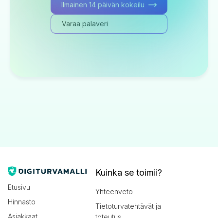
Ilmainen 14 päivän kokeilu
Varaa palaveri
Kuinka se toimii?
Etusivu
Yhteenveto
Hinnasto
Tietoturvatehtävät ja
Asiakkaat
toteutus