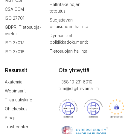
NIST CSF
Hallintakeinojen
CSA CCM
toteutus
ISO 27701
Suojattavan
omaisuuden hallinta
GDPR, Tietosuoja-
asetus
Dynaamiset
politiikkadokumentit
ISO 27017
Tietosuojan hallinta
ISO 27018
Resurssit
Ota yhteyttä
Akatemia
+358 10 231 6010
tiimi@digiturvamalli.fi
Webinaarit
Tilaa uutiskirje
Ohjekeskus
Blogi
Trust center