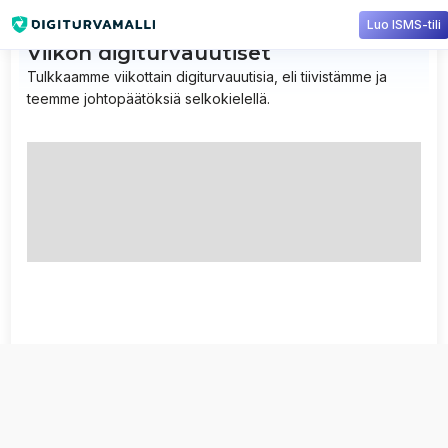
Luo ISMS-tili
Viikon digiturvauutiset
Tulkkaamme viikottain digiturvauutisia, eli tiivistämme ja
teemme johtopäätöksiä selkokielellä.