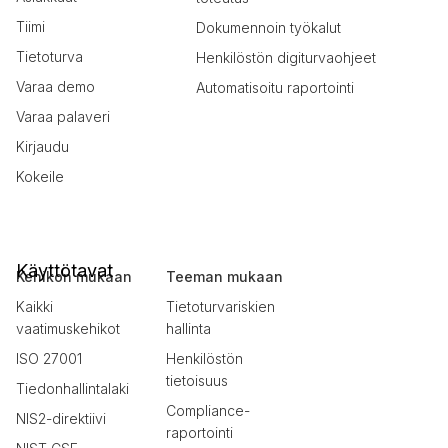
Tiimi
Dokumennoin työkalut
Tietoturva
Henkilöstön digiturvaohjeet
Varaa demo
Automatisoitu raportointi
Varaa palaveri
Kirjaudu
Kokeile
Käyttötavat
Kehikon mukaan
Teeman mukaan
Kaikki
Tietoturvariskien
vaatimuskehikot
hallinta
ISO 27001
Henkilöstön
tietoisuus
Tiedonhallintalaki
Compliance-
NIS2-direktiivi
raportointi