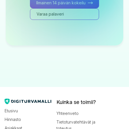
Ilmainen 14 päivän kokeilu
Varaa palaveri
Kuinka se toimii?
Etusivu
Yhteenveto
Hinnasto
Tietoturvatehtävät ja
Asiakkaat
toteutus