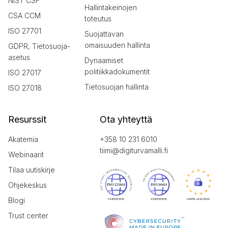
NIST CSF
Hallintakeinojen
CSA CCM
toteutus
ISO 27701
Suojattavan
omaisuuden hallinta
GDPR, Tietosuoja-
asetus
Dynaamiset
politiikkadokumentit
ISO 27017
Tietosuojan hallinta
ISO 27018
Resurssit
Ota yhteyttä
Akatemia
+358 10 231 6010
tiimi@digiturvamalli.fi
Webinaarit
Tilaa uutiskirje
Ohjekeskus
Blogi
Trust center