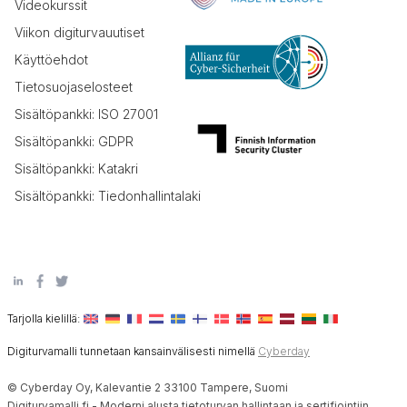
Videokurssit
Viikon digiturvauutiset
Käyttöehdot
Tietosuojaselosteet
Sisältöpankki: ISO 27001
Sisältöpankki: GDPR
Sisältöpankki: Katakri
Sisältöpankki: Tiedonhallintalaki
Tarjolla kielillä:
Digiturvamalli tunnetaan kansainvälisesti nimellä
Cyberday
© Cyberday Oy, Kalevantie 2 33100 Tampere, Suomi
Digiturvamalli.fi - Moderni alusta tietoturvan hallintaan ja sertifiointiin