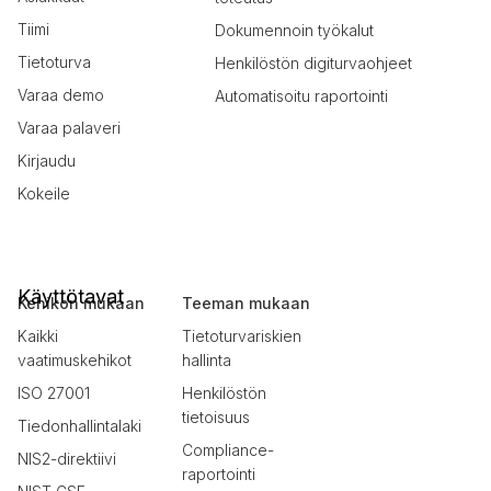
Tiimi
Dokumennoin työkalut
Tietoturva
Henkilöstön digiturvaohjeet
Varaa demo
Automatisoitu raportointi
Varaa palaveri
Kirjaudu
Kokeile
Käyttötavat
Kehikon mukaan
Teeman mukaan
Kaikki
Tietoturvariskien
vaatimuskehikot
hallinta
ISO 27001
Henkilöstön
tietoisuus
Tiedonhallintalaki
Compliance-
NIS2-direktiivi
raportointi