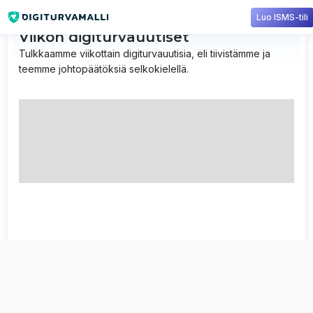
Luo ISMS-tili
Viikon digiturvauutiset
Tulkkaamme viikottain digiturvauutisia, eli tiivistämme ja
teemme johtopäätöksiä selkokielellä.