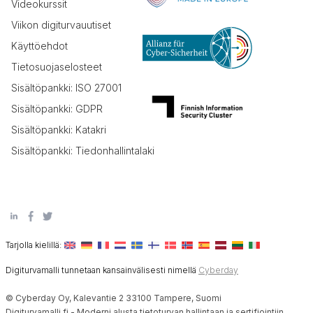
Videokurssit
Viikon digiturvauutiset
Käyttöehdot
Tietosuojaselosteet
Sisältöpankki: ISO 27001
Sisältöpankki: GDPR
Sisältöpankki: Katakri
Sisältöpankki: Tiedonhallintalaki
Tarjolla kielillä:
Digiturvamalli tunnetaan kansainvälisesti nimellä
Cyberday
© Cyberday Oy, Kalevantie 2 33100 Tampere, Suomi
Digiturvamalli.fi - Moderni alusta tietoturvan hallintaan ja sertifiointiin