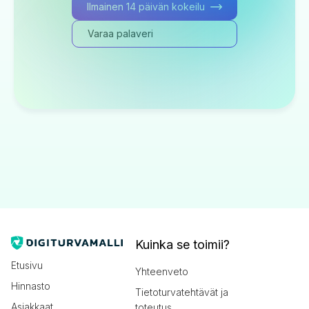
Ilmainen 14 päivän kokeilu
Varaa palaveri
Kuinka se toimii?
Etusivu
Yhteenveto
Hinnasto
Tietoturvatehtävät ja
Asiakkaat
toteutus