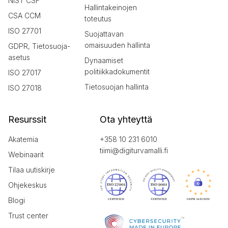
NIST CSF
Hallintakeinojen
CSA CCM
toteutus
ISO 27701
Suojattavan
omaisuuden hallinta
GDPR, Tietosuoja-
asetus
Dynaamiset
politiikkadokumentit
ISO 27017
Tietosuojan hallinta
ISO 27018
Resurssit
Ota yhteyttä
Akatemia
+358 10 231 6010
tiimi@digiturvamalli.fi
Webinaarit
Tilaa uutiskirje
Ohjekeskus
Blogi
Trust center