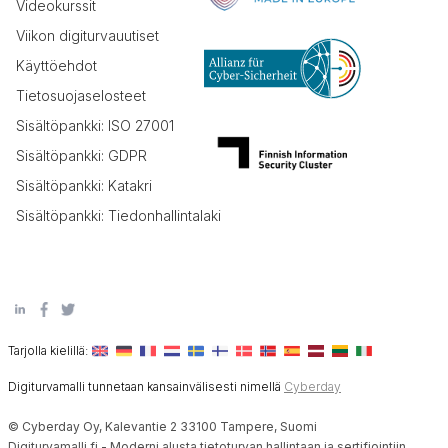
Videokurssit
Viikon digiturvauutiset
Käyttöehdot
Tietosuojaselosteet
Sisältöpankki: ISO 27001
Sisältöpankki: GDPR
Sisältöpankki: Katakri
Sisältöpankki: Tiedonhallintalaki
Tarjolla kielillä:
Digiturvamalli tunnetaan kansainvälisesti nimellä
Cyberday
© Cyberday Oy, Kalevantie 2 33100 Tampere, Suomi
Digiturvamalli.fi - Moderni alusta tietoturvan hallintaan ja sertifiointiin