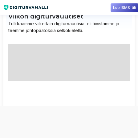
Luo ISMS-tili
Viikon digiturvauutiset
Tulkkaamme viikottain digiturvauutisia, eli tiivistämme ja
teemme johtopäätöksiä selkokielellä.