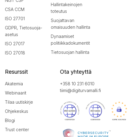
NIST CSF
Hallintakeinojen
CSA CCM
toteutus
ISO 27701
Suojattavan
omaisuuden hallinta
GDPR, Tietosuoja-
asetus
Dynaamiset
politiikkadokumentit
ISO 27017
Tietosuojan hallinta
ISO 27018
Resurssit
Ota yhteyttä
Akatemia
+358 10 231 6010
tiimi@digiturvamalli.fi
Webinaarit
Tilaa uutiskirje
Ohjekeskus
Blogi
Trust center