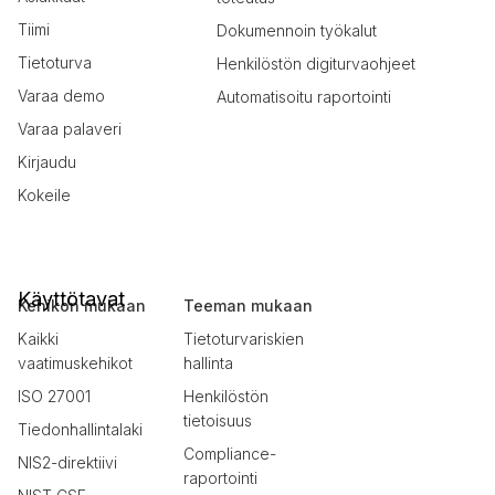
Tiimi
Dokumennoin työkalut
Tietoturva
Henkilöstön digiturvaohjeet
Varaa demo
Automatisoitu raportointi
Varaa palaveri
Kirjaudu
Kokeile
Käyttötavat
Kehikon mukaan
Teeman mukaan
Kaikki
Tietoturvariskien
vaatimuskehikot
hallinta
ISO 27001
Henkilöstön
tietoisuus
Tiedonhallintalaki
Compliance-
NIS2-direktiivi
raportointi