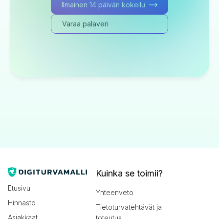
Ilmainen 14 päivän kokeilu
Varaa palaveri
Kuinka se toimii?
Etusivu
Yhteenveto
Hinnasto
Tietoturvatehtävät ja
Asiakkaat
toteutus