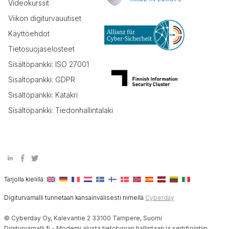
Videokurssit
Viikon digiturvauutiset
Käyttöehdot
Tietosuojaselosteet
Sisältöpankki: ISO 27001
Sisältöpankki: GDPR
Sisältöpankki: Katakri
Sisältöpankki: Tiedonhallintalaki
Tarjolla kielillä:
Digiturvamalli tunnetaan kansainvälisesti nimellä
Cyberday
© Cyberday Oy, Kalevantie 2 33100 Tampere, Suomi
Digiturvamalli.fi - Moderni alusta tietoturvan hallintaan ja sertifiointiin