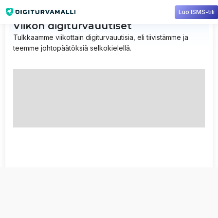
Luo ISMS-tili
Viikon digiturvauutiset
Tulkkaamme viikottain digiturvauutisia, eli tiivistämme ja
teemme johtopäätöksiä selkokielellä.