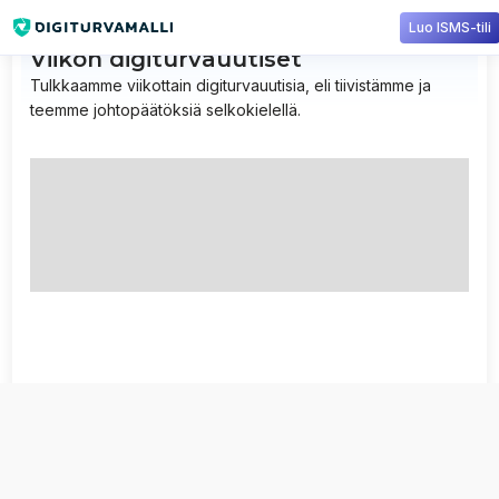
Luo ISMS-tili
Viikon digiturvauutiset
Tulkkaamme viikottain digiturvauutisia, eli tiivistämme ja
teemme johtopäätöksiä selkokielellä.