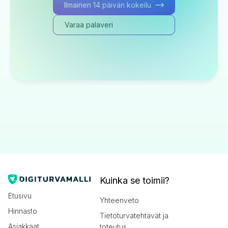
Ilmainen 14 päivän kokeilu
Varaa palaveri
Kuinka se toimii?
Etusivu
Yhteenveto
Hinnasto
Tietoturvatehtävät ja
Asiakkaat
toteutus