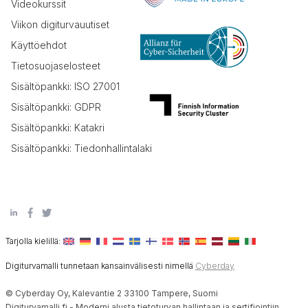
Videokurssit
Viikon digiturvauutiset
Käyttöehdot
Tietosuojaselosteet
Sisältöpankki: ISO 27001
Sisältöpankki: GDPR
Sisältöpankki: Katakri
Sisältöpankki: Tiedonhallintalaki
Tarjolla kielillä:
Digiturvamalli tunnetaan kansainvälisesti nimellä
Cyberday
© Cyberday Oy, Kalevantie 2 33100 Tampere, Suomi
Digiturvamalli.fi - Moderni alusta tietoturvan hallintaan ja sertifiointiin