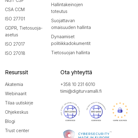
NIST CSF
Hallintakeinojen
CSA CCM
toteutus
ISO 27701
Suojattavan
omaisuuden hallinta
GDPR, Tietosuoja-
asetus
Dynaamiset
politiikkadokumentit
ISO 27017
Tietosuojan hallinta
ISO 27018
Resurssit
Ota yhteyttä
Akatemia
+358 10 231 6010
tiimi@digiturvamalli.fi
Webinaarit
Tilaa uutiskirje
Ohjekeskus
Blogi
Trust center