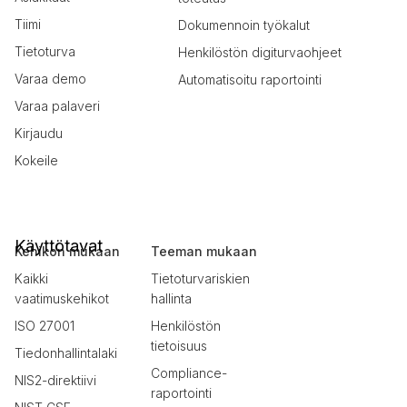
Tiimi
Dokumennoin työkalut
Tietoturva
Henkilöstön digiturvaohjeet
Varaa demo
Automatisoitu raportointi
Varaa palaveri
Kirjaudu
Kokeile
Käyttötavat
Kehikon mukaan
Teeman mukaan
Kaikki
Tietoturvariskien
vaatimuskehikot
hallinta
ISO 27001
Henkilöstön
tietoisuus
Tiedonhallintalaki
Compliance-
NIS2-direktiivi
raportointi