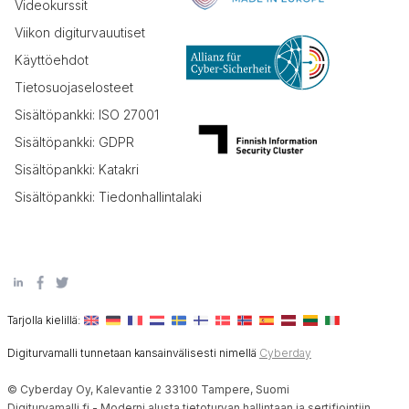
Videokurssit
Viikon digiturvauutiset
Käyttöehdot
Tietosuojaselosteet
Sisältöpankki: ISO 27001
Sisältöpankki: GDPR
Sisältöpankki: Katakri
Sisältöpankki: Tiedonhallintalaki
Tarjolla kielillä:
Digiturvamalli tunnetaan kansainvälisesti nimellä
Cyberday
© Cyberday Oy, Kalevantie 2 33100 Tampere, Suomi
Digiturvamalli.fi - Moderni alusta tietoturvan hallintaan ja sertifiointiin