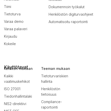
Tiimi
Dokumennoin työkalut
Tietoturva
Henkilöstön digiturvaohjeet
Varaa demo
Automatisoitu raportointi
Varaa palaveri
Kirjaudu
Kokeile
Käyttötavat
Kehikon mukaan
Teeman mukaan
Kaikki
Tietoturvariskien
vaatimuskehikot
hallinta
ISO 27001
Henkilöstön
tietoisuus
Tiedonhallintalaki
Compliance-
NIS2-direktiivi
raportointi