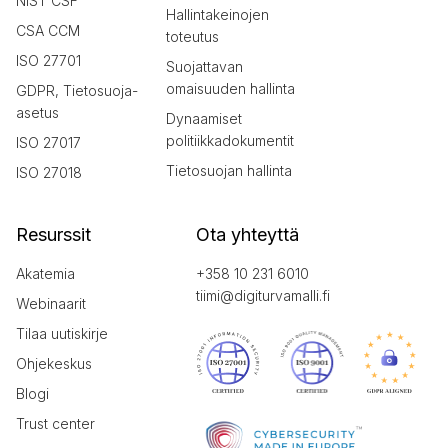
NIST CSF
Hallintakeinojen
CSA CCM
toteutus
ISO 27701
Suojattavan
omaisuuden hallinta
GDPR, Tietosuoja-
asetus
Dynaamiset
politiikkadokumentit
ISO 27017
Tietosuojan hallinta
ISO 27018
Resurssit
Ota yhteyttä
Akatemia
+358 10 231 6010
tiimi@digiturvamalli.fi
Webinaarit
Tilaa uutiskirje
Ohjekeskus
Blogi
Trust center