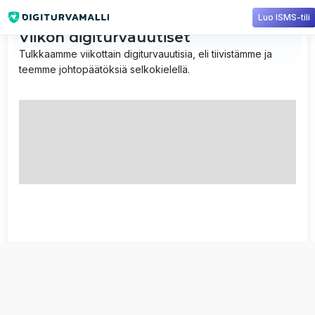
Luo ISMS-tili
Viikon digiturvauutiset
Tulkkaamme viikottain digiturvauutisia, eli tiivistämme ja
teemme johtopäätöksiä selkokielellä.