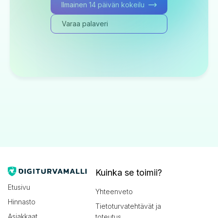
Ilmainen 14 päivän kokeilu
Varaa palaveri
Kuinka se toimii?
Etusivu
Yhteenveto
Hinnasto
Tietoturvatehtävät ja
Asiakkaat
toteutus