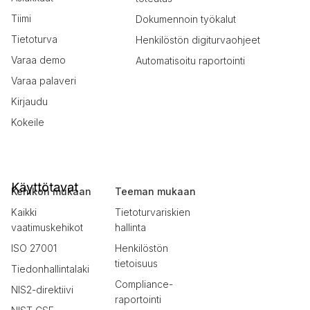
Tiimi
Dokumennoin työkalut
Tietoturva
Henkilöstön digiturvaohjeet
Varaa demo
Automatisoitu raportointi
Varaa palaveri
Kirjaudu
Kokeile
Käyttötavat
Kehikon mukaan
Teeman mukaan
Kaikki
Tietoturvariskien
vaatimuskehikot
hallinta
ISO 27001
Henkilöstön
tietoisuus
Tiedonhallintalaki
Compliance-
NIS2-direktiivi
raportointi