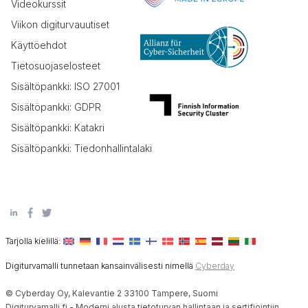
Videokurssit
Viikon digiturvauutiset
Käyttöehdot
Tietosuojaselosteet
Sisältöpankki: ISO 27001
Sisältöpankki: GDPR
Sisältöpankki: Katakri
Sisältöpankki: Tiedonhallintalaki
Tarjolla kielillä:
Digiturvamalli tunnetaan kansainvälisesti nimellä
Cyberday
© Cyberday Oy, Kalevantie 2 33100 Tampere, Suomi
Digiturvamalli.fi - Moderni alusta tietoturvan hallintaan ja sertifiointiin