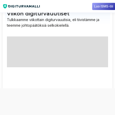
Luo ISMS-tili
Viikon digiturvauutiset
Tulkkaamme viikottain digiturvauutisia, eli tiivistämme ja
teemme johtopäätöksiä selkokielellä.