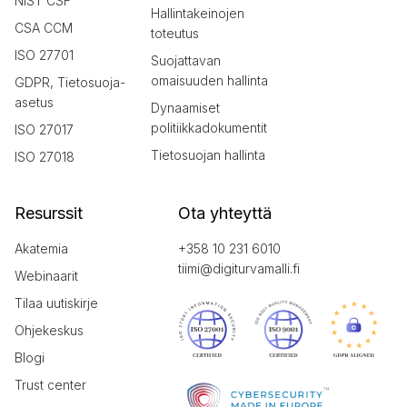
NIST CSF
Hallintakeinojen
CSA CCM
toteutus
ISO 27701
Suojattavan
omaisuuden hallinta
GDPR, Tietosuoja-
asetus
Dynaamiset
politiikkadokumentit
ISO 27017
Tietosuojan hallinta
ISO 27018
Resurssit
Ota yhteyttä
Akatemia
+358 10 231 6010
tiimi@digiturvamalli.fi
Webinaarit
Tilaa uutiskirje
Ohjekeskus
Blogi
Trust center