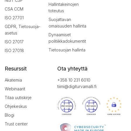
NIST CSF
Hallintakeinojen
CSA CCM
toteutus
ISO 27701
Suojattavan
omaisuuden hallinta
GDPR, Tietosuoja-
asetus
Dynaamiset
politiikkadokumentit
ISO 27017
Tietosuojan hallinta
ISO 27018
Resurssit
Ota yhteyttä
Akatemia
+358 10 231 6010
tiimi@digiturvamalli.fi
Webinaarit
Tilaa uutiskirje
Ohjekeskus
Blogi
Trust center