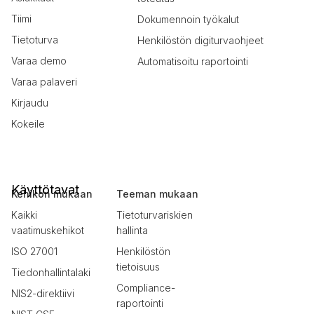
Tiimi
Dokumennoin työkalut
Tietoturva
Henkilöstön digiturvaohjeet
Varaa demo
Automatisoitu raportointi
Varaa palaveri
Kirjaudu
Kokeile
Käyttötavat
Kehikon mukaan
Teeman mukaan
Kaikki
Tietoturvariskien
vaatimuskehikot
hallinta
ISO 27001
Henkilöstön
tietoisuus
Tiedonhallintalaki
Compliance-
NIS2-direktiivi
raportointi