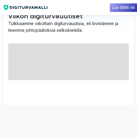
Luo ISMS-tili
Viikon digiturvauutiset
Tulkkaamme viikottain digiturvauutisia, eli tiivistämme ja
teemme johtopäätöksiä selkokielellä.