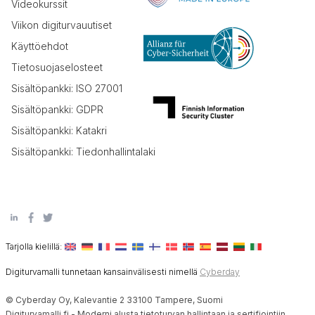
Videokurssit
Viikon digiturvauutiset
Käyttöehdot
Tietosuojaselosteet
Sisältöpankki: ISO 27001
Sisältöpankki: GDPR
Sisältöpankki: Katakri
Sisältöpankki: Tiedonhallintalaki
Tarjolla kielillä:
Digiturvamalli tunnetaan kansainvälisesti nimellä
Cyberday
© Cyberday Oy, Kalevantie 2 33100 Tampere, Suomi
Digiturvamalli.fi - Moderni alusta tietoturvan hallintaan ja sertifiointiin