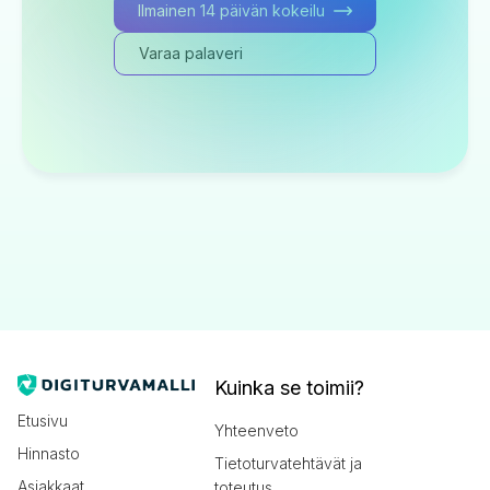
Ilmainen 14 päivän kokeilu
Varaa palaveri
Kuinka se toimii?
Etusivu
Yhteenveto
Hinnasto
Tietoturvatehtävät ja
Asiakkaat
toteutus