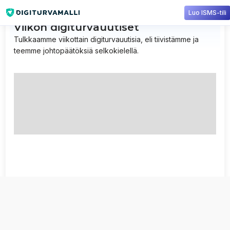
Luo ISMS-tili
Viikon digiturvauutiset
Tulkkaamme viikottain digiturvauutisia, eli tiivistämme ja
teemme johtopäätöksiä selkokielellä.