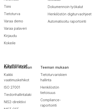
Tiimi
Dokumennoin työkalut
Tietoturva
Henkilöstön digiturvaohjeet
Varaa demo
Automatisoitu raportointi
Varaa palaveri
Kirjaudu
Kokeile
Käyttötavat
Kehikon mukaan
Teeman mukaan
Kaikki
Tietoturvariskien
vaatimuskehikot
hallinta
ISO 27001
Henkilöstön
tietoisuus
Tiedonhallintalaki
Compliance-
NIS2-direktiivi
raportointi