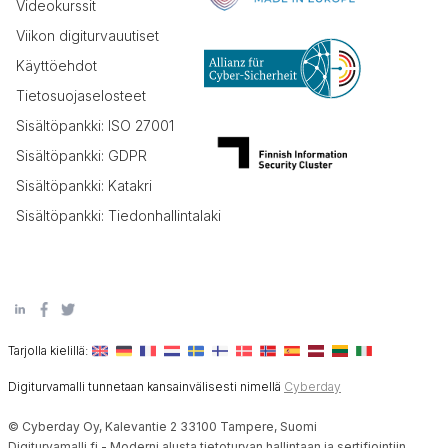
Videokurssit
Viikon digiturvauutiset
Käyttöehdot
Tietosuojaselosteet
Sisältöpankki: ISO 27001
Sisältöpankki: GDPR
Sisältöpankki: Katakri
Sisältöpankki: Tiedonhallintalaki
Tarjolla kielillä:
Digiturvamalli tunnetaan kansainvälisesti nimellä
Cyberday
© Cyberday Oy, Kalevantie 2 33100 Tampere, Suomi
Digiturvamalli.fi - Moderni alusta tietoturvan hallintaan ja sertifiointiin