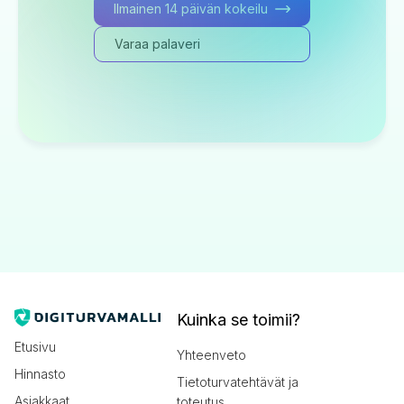
Ilmainen 14 päivän kokeilu
Varaa palaveri
Kuinka se toimii?
Etusivu
Yhteenveto
Hinnasto
Tietoturvatehtävät ja
Asiakkaat
toteutus