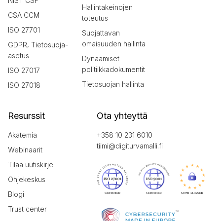
NIST CSF
Hallintakeinojen
CSA CCM
toteutus
ISO 27701
Suojattavan
omaisuuden hallinta
GDPR, Tietosuoja-
asetus
Dynaamiset
politiikkadokumentit
ISO 27017
Tietosuojan hallinta
ISO 27018
Resurssit
Ota yhteyttä
Akatemia
+358 10 231 6010
tiimi@digiturvamalli.fi
Webinaarit
Tilaa uutiskirje
Ohjekeskus
Blogi
Trust center