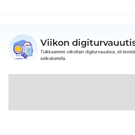
Viikon digiturvauuti
Tulkkaamme viikottain digiturvauutisia, eli tiiv
selkokielellä.