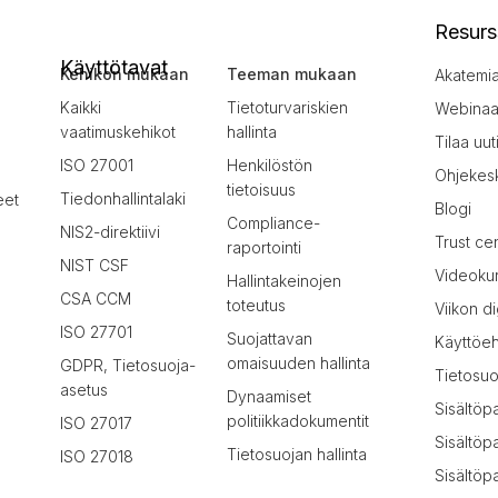
Resurs
Käyttötavat
Kehikon mukaan
Teeman mukaan
Akatemi
Kaikki
Tietoturvariskien
Webinaar
vaatimuskehikot
hallinta
Tilaa uut
ISO 27001
Henkilöstön
Ohjekes
tietoisuus
Tiedonhallintalaki
eet
Blogi
Compliance-
NIS2-direktiivi
Trust ce
raportointi
NIST CSF
Videokur
Hallintakeinojen
CSA CCM
toteutus
Viikon di
ISO 27701
Suojattavan
Käyttöe
omaisuuden hallinta
GDPR, Tietosuoja-
Tietosuo
asetus
Dynaamiset
Sisältöp
politiikkadokumentit
ISO 27017
Sisältöp
Tietosuojan hallinta
ISO 27018
Sisältöpa