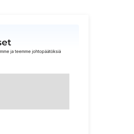
set
istämme ja teemme johtopäätöksiä