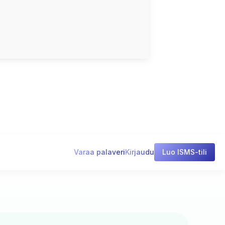
Varaa palaveri
Kirjaudu
Luo ISMS-tili