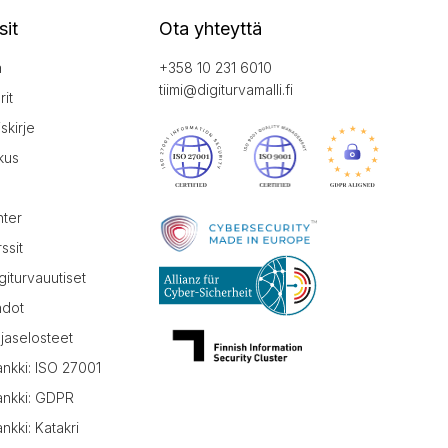
sit
Ota yhteyttä
a
+358 10 231 6010
tiimi@digiturvamalli.fi
it
iskirje
kus
nter
ssit
giturvauutiset
hdot
jaselosteet
ankki: ISO 27001
ankki: GDPR
nkki: Katakri