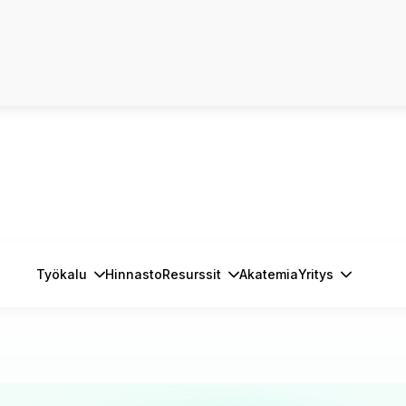
Työkalu
Hinnasto
Resurssit
Akatemia
Yritys