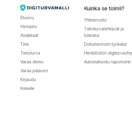
Kuinka se toimii?
Etusivu
Yhteenveto
Hinnasto
Tietoturvatehtävät ja
Asiakkaat
toteutus
Tiimi
Dokumennoin työkalut
Tietoturva
Henkilöstön digiturvaohj
Varaa demo
Automatisoitu raportointi
Varaa palaveri
Kirjaudu
Kokeile