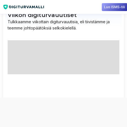
Luo ISMS-tili
Viikon digiturvauutiset
Tulkkaamme viikottain digiturvauutisia, eli tiivistämme ja
teemme johtopäätöksiä selkokielellä.