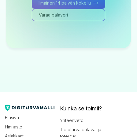
Ilmainen 14 päivän kokeilu
Varaa palaveri
Kuinka se toimii?
Etusivu
Yhteenveto
Hinnasto
Tietoturvatehtävät ja
Asiakkaat
toteutus