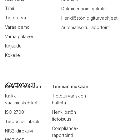
Tiimi
Dokumennoin työkalut
Tietoturva
Henkilöstön digiturvaohjeet
Varaa demo
Automatisoitu raportointi
Varaa palaveri
Kirjaudu
Kokeile
Käyttötavat
Kehikon mukaan
Teeman mukaan
Kaikki
Tietoturvariskien
vaatimuskehikot
hallinta
ISO 27001
Henkilöstön
tietoisuus
Tiedonhallintalaki
Compliance-
NIS2-direktiivi
raportointi