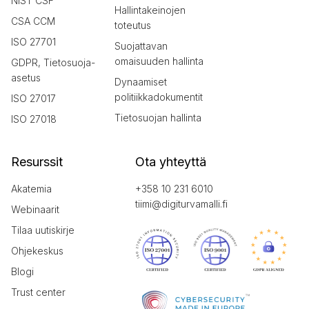
NIST CSF
Hallintakeinojen
CSA CCM
toteutus
ISO 27701
Suojattavan
omaisuuden hallinta
GDPR, Tietosuoja-
asetus
Dynaamiset
politiikkadokumentit
ISO 27017
Tietosuojan hallinta
ISO 27018
Resurssit
Ota yhteyttä
Akatemia
+358 10 231 6010
tiimi@digiturvamalli.fi
Webinaarit
Tilaa uutiskirje
Ohjekeskus
Blogi
Trust center