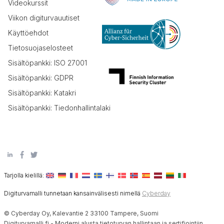
Videokurssit
Viikon digiturvauutiset
Käyttöehdot
Tietosuojaselosteet
Sisältöpankki: ISO 27001
Sisältöpankki: GDPR
Sisältöpankki: Katakri
Sisältöpankki: Tiedonhallintalaki
Tarjolla kielillä:
Digiturvamalli tunnetaan kansainvälisesti nimellä
Cyberday
© Cyberday Oy, Kalevantie 2 33100 Tampere, Suomi
Digiturvamalli.fi - Moderni alusta tietoturvan hallintaan ja sertifiointiin