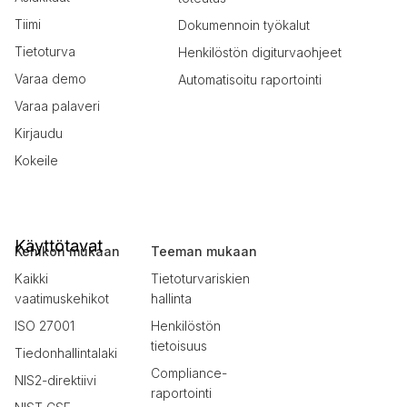
Tiimi
Dokumennoin työkalut
Tietoturva
Henkilöstön digiturvaohjeet
Varaa demo
Automatisoitu raportointi
Varaa palaveri
Kirjaudu
Kokeile
Käyttötavat
Kehikon mukaan
Teeman mukaan
Kaikki
Tietoturvariskien
vaatimuskehikot
hallinta
ISO 27001
Henkilöstön
tietoisuus
Tiedonhallintalaki
Compliance-
NIS2-direktiivi
raportointi