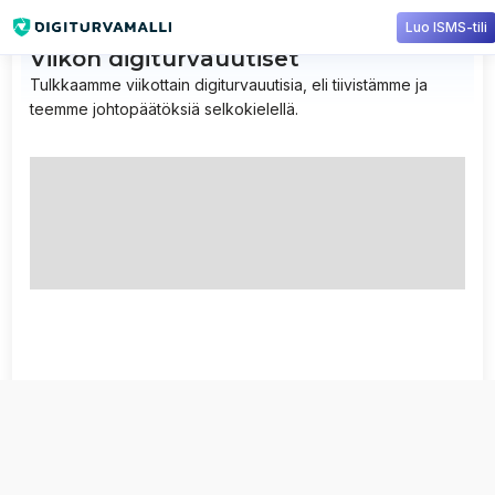
Luo ISMS-tili
Viikon digiturvauutiset
Tulkkaamme viikottain digiturvauutisia, eli tiivistämme ja
teemme johtopäätöksiä selkokielellä.