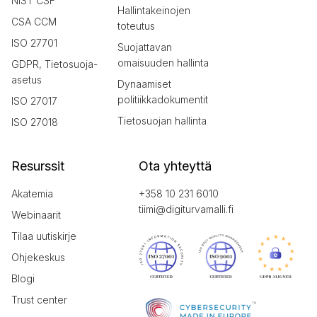
NIST CSF
Hallintakeinojen
CSA CCM
toteutus
ISO 27701
Suojattavan
omaisuuden hallinta
GDPR, Tietosuoja-
asetus
Dynaamiset
politiikkadokumentit
ISO 27017
Tietosuojan hallinta
ISO 27018
Resurssit
Ota yhteyttä
Akatemia
+358 10 231 6010
tiimi@digiturvamalli.fi
Webinaarit
Tilaa uutiskirje
Ohjekeskus
Blogi
Trust center