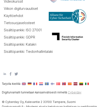
Videokurssit
Viikon digiturvauutiset
Käyttöehdot
Tietosuojaselosteet
Sisältöpankki: ISO 27001
Sisältöpankki: GDPR
Sisältöpankki: Katakri
Sisältöpankki: Tiedonhallintalaki
Tarjolla kielillä:
Digiturvamalli tunnetaan kansainvälisesti nimellä
Cyberday
© Cyberday Oy, Kalevantie 2 33100 Tampere, Suomi
Digiturvamalli.fi - Moderni alusta tietoturvan hallintaan ja sertifiointiin