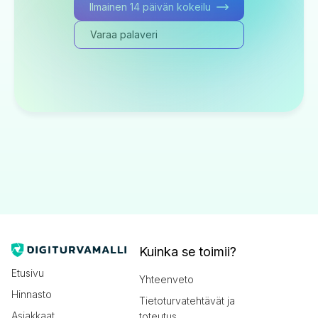
Ilmainen 14 päivän kokeilu
Varaa palaveri
Kuinka se toimii?
Etusivu
Yhteenveto
Hinnasto
Tietoturvatehtävät ja
Asiakkaat
toteutus