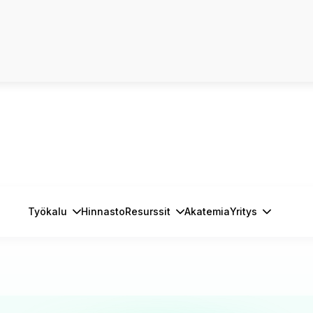
Työkalu
Hinnasto
Resurssit
Akatemia
Yritys