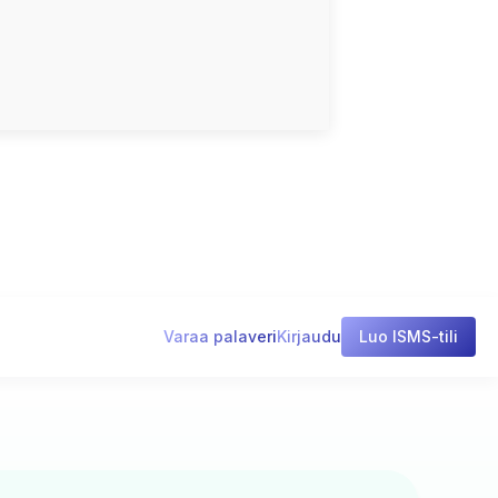
Varaa palaveri
Kirjaudu
Luo ISMS-tili