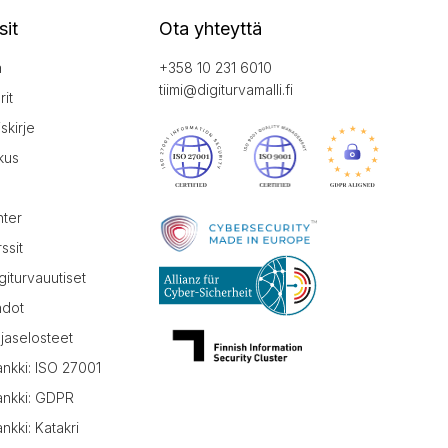
sit
Ota yhteyttä
a
+358 10 231 6010
tiimi@digiturvamalli.fi
it
iskirje
kus
nter
ssit
giturvauutiset
hdot
jaselosteet
ankki: ISO 27001
ankki: GDPR
nkki: Katakri