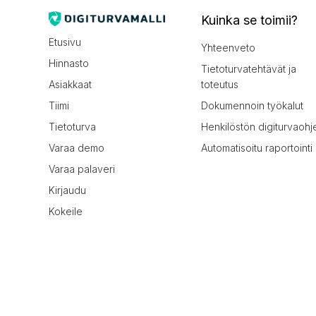
Kuinka se toimii?
Etusivu
Yhteenveto
Hinnasto
Tietoturvatehtävät ja
Asiakkaat
toteutus
Tiimi
Dokumennoin työkalut
Tietoturva
Henkilöstön digiturvaohj
Varaa demo
Automatisoitu raportointi
Varaa palaveri
Kirjaudu
Kokeile