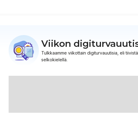
Viikon digiturvauuti
Tulkkaamme viikottain digiturvauutisia, eli tiiv
selkokielellä.