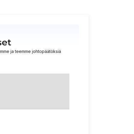
set
istämme ja teemme johtopäätöksiä