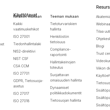
Resurs
Käyttötavat
Kehikon mukaan
Teeman mukaan
Akatemi
Kaikki
Tietoturvariskien
Webinaar
vaatimuskehikot
hallinta
Tilaa uut
ISO 27001
Henkilöstön
Ohjekes
tietoisuus
Tiedonhallintalaki
eet
Blogi
Compliance-
NIS2-direktiivi
Trust ce
raportointi
NIST CSF
Videokur
Hallintakeinojen
CSA CCM
toteutus
Viikon di
ISO 27701
Suojattavan
Käyttöe
omaisuuden hallinta
GDPR, Tietosuoja-
Tietosuo
asetus
Dynaamiset
Sisältöp
politiikkadokumentit
ISO 27017
Sisältöp
Tietosuojan hallinta
ISO 27018
Sisältöpa