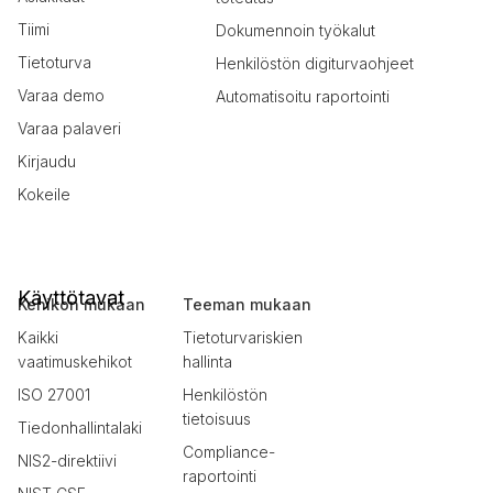
Tiimi
Dokumennoin työkalut
Tietoturva
Henkilöstön digiturvaohjeet
Varaa demo
Automatisoitu raportointi
Varaa palaveri
Kirjaudu
Kokeile
Käyttötavat
Kehikon mukaan
Teeman mukaan
Kaikki
Tietoturvariskien
vaatimuskehikot
hallinta
ISO 27001
Henkilöstön
tietoisuus
Tiedonhallintalaki
Compliance-
NIS2-direktiivi
raportointi