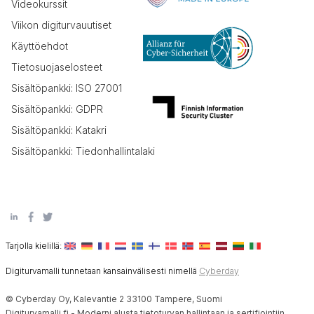
Videokurssit
Viikon digiturvauutiset
Käyttöehdot
Tietosuojaselosteet
Sisältöpankki: ISO 27001
Sisältöpankki: GDPR
Sisältöpankki: Katakri
Sisältöpankki: Tiedonhallintalaki
Tarjolla kielillä:
Digiturvamalli tunnetaan kansainvälisesti nimellä
Cyberday
© Cyberday Oy, Kalevantie 2 33100 Tampere, Suomi
Digiturvamalli.fi - Moderni alusta tietoturvan hallintaan ja sertifiointiin