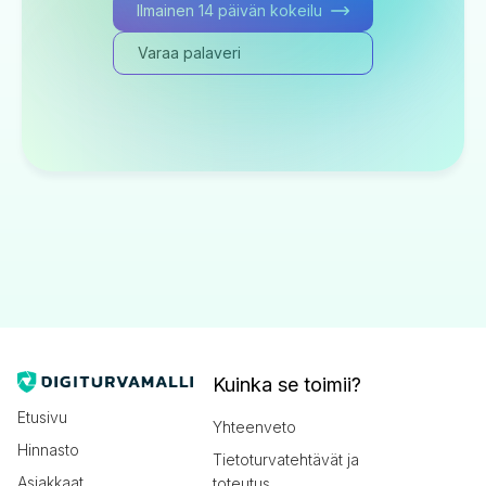
Ilmainen 14 päivän kokeilu
Varaa palaveri
Kuinka se toimii?
Etusivu
Yhteenveto
Hinnasto
Tietoturvatehtävät ja
Asiakkaat
toteutus