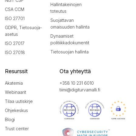
NIST CSF
Hallintakeinojen
CSA CCM
toteutus
ISO 27701
Suojattavan
omaisuuden hallinta
GDPR, Tietosuoja-
asetus
Dynaamiset
politiikkadokumentit
ISO 27017
Tietosuojan hallinta
ISO 27018
Resurssit
Ota yhteyttä
Akatemia
+358 10 231 6010
tiimi@digiturvamalli.fi
Webinaarit
Tilaa uutiskirje
Ohjekeskus
Blogi
Trust center