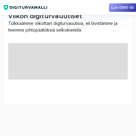
Luo ISMS-tili
Viikon digiturvauutiset
Tulkkaamme viikottain digiturvauutisia, eli tiivistämme ja
teemme johtopäätöksiä selkokielellä.