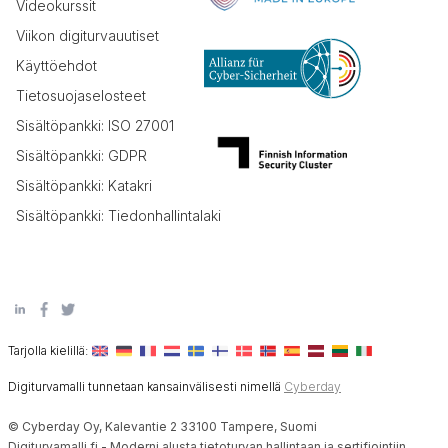
Videokurssit
Viikon digiturvauutiset
Käyttöehdot
Tietosuojaselosteet
Sisältöpankki: ISO 27001
Sisältöpankki: GDPR
Sisältöpankki: Katakri
Sisältöpankki: Tiedonhallintalaki
Tarjolla kielillä:
Digiturvamalli tunnetaan kansainvälisesti nimellä
Cyberday
© Cyberday Oy, Kalevantie 2 33100 Tampere, Suomi
Digiturvamalli.fi - Moderni alusta tietoturvan hallintaan ja sertifiointiin