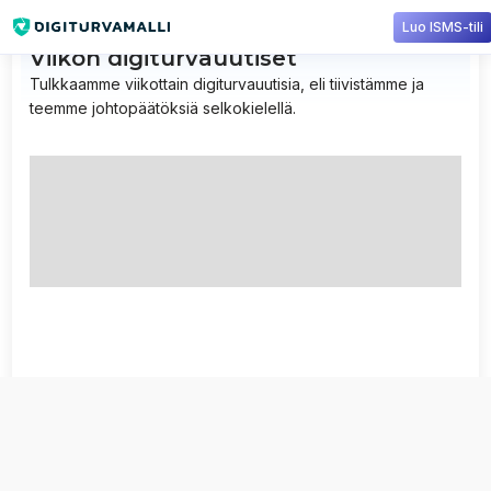
Luo ISMS-tili
Viikon digiturvauutiset
Tulkkaamme viikottain digiturvauutisia, eli tiivistämme ja
teemme johtopäätöksiä selkokielellä.