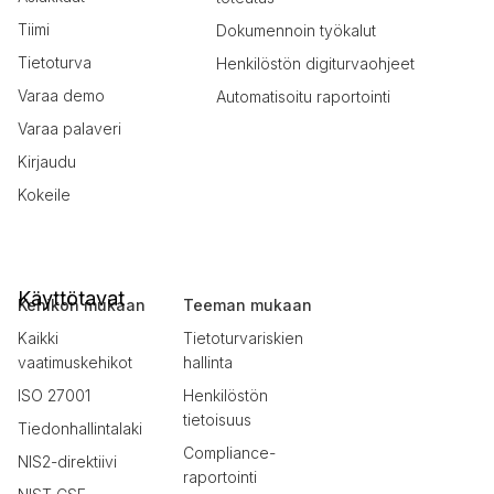
Tiimi
Dokumennoin työkalut
Tietoturva
Henkilöstön digiturvaohjeet
Varaa demo
Automatisoitu raportointi
Varaa palaveri
Kirjaudu
Kokeile
Käyttötavat
Kehikon mukaan
Teeman mukaan
Kaikki
Tietoturvariskien
vaatimuskehikot
hallinta
ISO 27001
Henkilöstön
tietoisuus
Tiedonhallintalaki
Compliance-
NIS2-direktiivi
raportointi