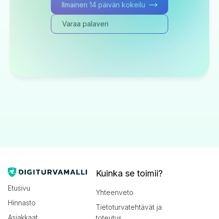
Ilmainen 14 päivän kokeilu
Varaa palaveri
Kuinka se toimii?
Etusivu
Yhteenveto
Hinnasto
Tietoturvatehtävät ja
Asiakkaat
toteutus