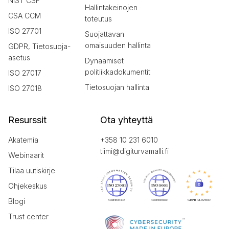
NIST CSF
Hallintakeinojen
CSA CCM
toteutus
ISO 27701
Suojattavan
omaisuuden hallinta
GDPR, Tietosuoja-
asetus
Dynaamiset
politiikkadokumentit
ISO 27017
Tietosuojan hallinta
ISO 27018
Resurssit
Ota yhteyttä
Akatemia
+358 10 231 6010
tiimi@digiturvamalli.fi
Webinaarit
Tilaa uutiskirje
Ohjekeskus
Blogi
Trust center