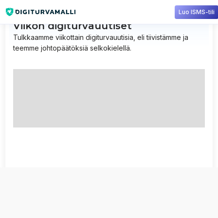
Luo ISMS-tili
Viikon digiturvauutiset
Tulkkaamme viikottain digiturvauutisia, eli tiivistämme ja
teemme johtopäätöksiä selkokielellä.