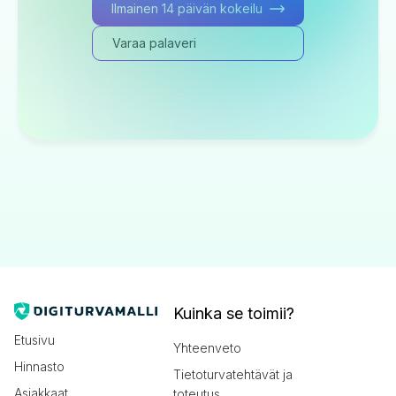
Ilmainen 14 päivän kokeilu
Varaa palaveri
Kuinka se toimii?
Etusivu
Yhteenveto
Hinnasto
Tietoturvatehtävät ja
Asiakkaat
toteutus