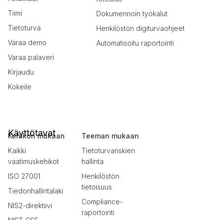
Tiimi
Dokumennoin työkalut
Tietoturva
Henkilöstön digiturvaohjeet
Varaa demo
Automatisoitu raportointi
Varaa palaveri
Kirjaudu
Kokeile
Käyttötavat
Kehikon mukaan
Teeman mukaan
Kaikki
Tietoturvariskien
vaatimuskehikot
hallinta
ISO 27001
Henkilöstön
tietoisuus
Tiedonhallintalaki
Compliance-
NIS2-direktiivi
raportointi