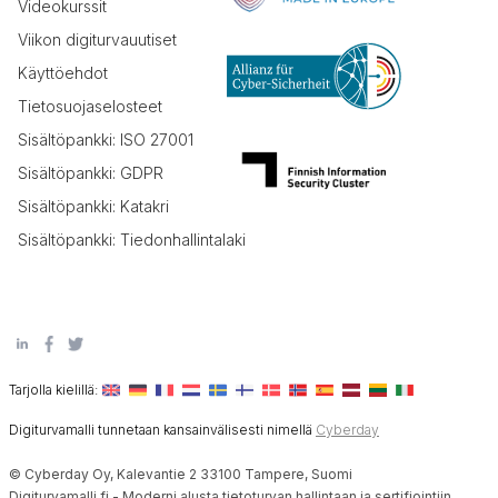
Videokurssit
Viikon digiturvauutiset
Käyttöehdot
Tietosuojaselosteet
Sisältöpankki: ISO 27001
Sisältöpankki: GDPR
Sisältöpankki: Katakri
Sisältöpankki: Tiedonhallintalaki
Tarjolla kielillä:
Digiturvamalli tunnetaan kansainvälisesti nimellä
Cyberday
© Cyberday Oy, Kalevantie 2 33100 Tampere, Suomi
Digiturvamalli.fi - Moderni alusta tietoturvan hallintaan ja sertifiointiin