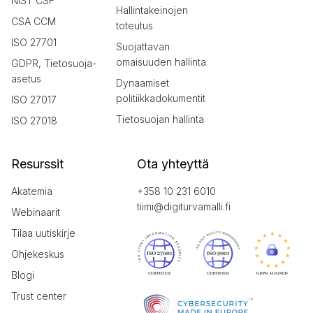
NIST CSF
Hallintakeinojen
CSA CCM
toteutus
ISO 27701
Suojattavan
omaisuuden hallinta
GDPR, Tietosuoja-
asetus
Dynaamiset
politiikkadokumentit
ISO 27017
Tietosuojan hallinta
ISO 27018
Resurssit
Ota yhteyttä
Akatemia
+358 10 231 6010
tiimi@digiturvamalli.fi
Webinaarit
Tilaa uutiskirje
Ohjekeskus
Blogi
Trust center