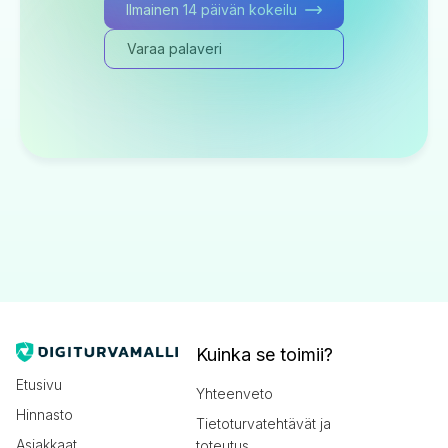
Ilmainen 14 päivän kokeilu
Varaa palaveri
Kuinka se toimii?
Etusivu
Yhteenveto
Hinnasto
Tietoturvatehtävät ja
Asiakkaat
toteutus