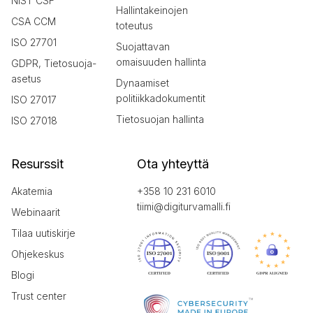
NIST CSF
Hallintakeinojen
CSA CCM
toteutus
ISO 27701
Suojattavan
omaisuuden hallinta
GDPR, Tietosuoja-
asetus
Dynaamiset
politiikkadokumentit
ISO 27017
Tietosuojan hallinta
ISO 27018
Resurssit
Ota yhteyttä
Akatemia
+358 10 231 6010
tiimi@digiturvamalli.fi
Webinaarit
Tilaa uutiskirje
Ohjekeskus
Blogi
Trust center