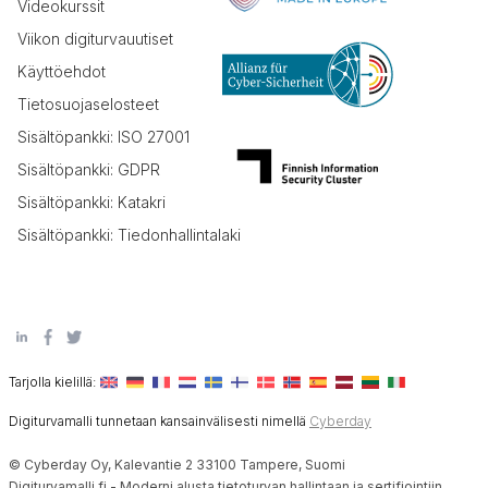
Videokurssit
Viikon digiturvauutiset
Käyttöehdot
Tietosuojaselosteet
Sisältöpankki: ISO 27001
Sisältöpankki: GDPR
Sisältöpankki: Katakri
Sisältöpankki: Tiedonhallintalaki
Tarjolla kielillä:
Digiturvamalli tunnetaan kansainvälisesti nimellä
Cyberday
© Cyberday Oy, Kalevantie 2 33100 Tampere, Suomi
Digiturvamalli.fi - Moderni alusta tietoturvan hallintaan ja sertifiointiin