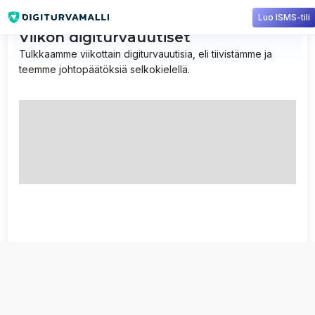
Luo ISMS-tili
Viikon digiturvauutiset
Tulkkaamme viikottain digiturvauutisia, eli tiivistämme ja
teemme johtopäätöksiä selkokielellä.