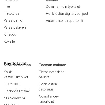
Tiimi
Dokumennoin työkalut
Tietoturva
Henkilöstön digiturvaohjeet
Varaa demo
Automatisoitu raportointi
Varaa palaveri
Kirjaudu
Kokeile
Käyttötavat
Kehikon mukaan
Teeman mukaan
Kaikki
Tietoturvariskien
vaatimuskehikot
hallinta
ISO 27001
Henkilöstön
tietoisuus
Tiedonhallintalaki
Compliance-
NIS2-direktiivi
raportointi