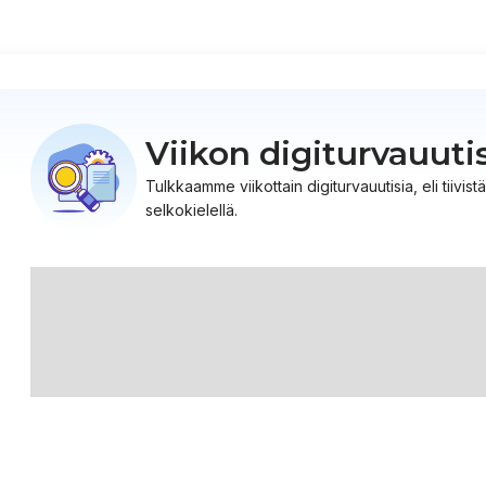
Viikon digiturvauuti
Tulkkaamme viikottain digiturvauutisia, eli tiiv
selkokielellä.