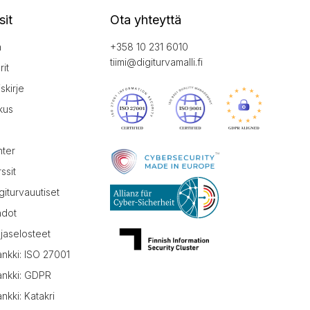
sit
Ota yhteyttä
a
+358 10 231 6010
tiimi@digiturvamalli.fi
it
iskirje
kus
nter
ssit
giturvauutiset
hdot
jaselosteet
ankki: ISO 27001
ankki: GDPR
nkki: Katakri