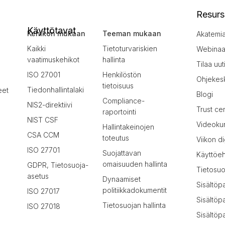
Resurs
Käyttötavat
Kehikon mukaan
Teeman mukaan
Akatemi
Kaikki
Tietoturvariskien
Webinaar
vaatimuskehikot
hallinta
Tilaa uut
ISO 27001
Henkilöstön
Ohjekes
tietoisuus
Tiedonhallintalaki
eet
Blogi
Compliance-
NIS2-direktiivi
Trust ce
raportointi
NIST CSF
Videokur
Hallintakeinojen
CSA CCM
toteutus
Viikon di
ISO 27701
Suojattavan
Käyttöe
omaisuuden hallinta
GDPR, Tietosuoja-
Tietosuo
asetus
Dynaamiset
Sisältöp
politiikkadokumentit
ISO 27017
Sisältöp
Tietosuojan hallinta
ISO 27018
Sisältöpa