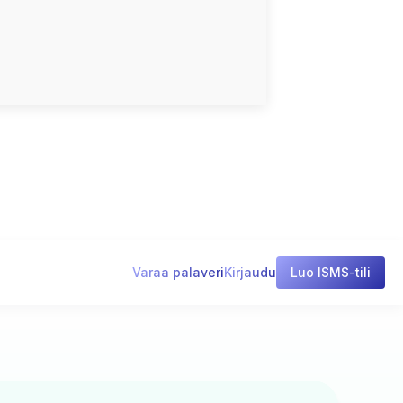
Varaa palaveri
Kirjaudu
Luo ISMS-tili