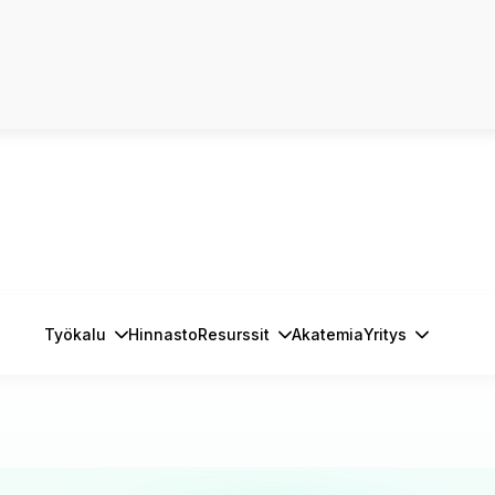
Työkalu
Hinnasto
Resurssit
Akatemia
Yritys