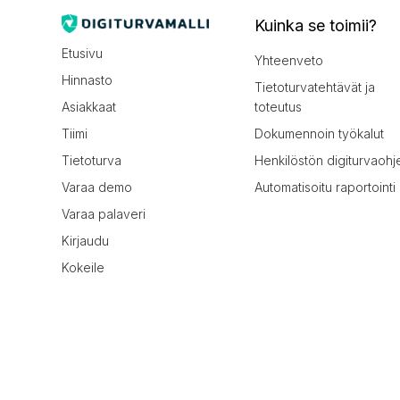
Kuinka se toimii?
Etusivu
Yhteenveto
Hinnasto
Tietoturvatehtävät ja
Asiakkaat
toteutus
Tiimi
Dokumennoin työkalut
Tietoturva
Henkilöstön digiturvaohj
Varaa demo
Automatisoitu raportointi
Varaa palaveri
Kirjaudu
Kokeile