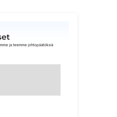
set
istämme ja teemme johtopäätöksiä