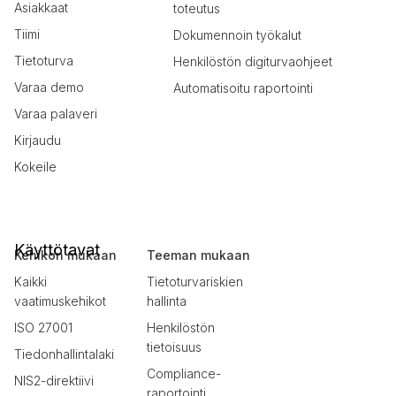
Asiakkaat
toteutus
Tiimi
Dokumennoin työkalut
Tietoturva
Henkilöstön digiturvaohjeet
Varaa demo
Automatisoitu raportointi
Varaa palaveri
Kirjaudu
Kokeile
Käyttötavat
Kehikon mukaan
Teeman mukaan
Kaikki
Tietoturvariskien
vaatimuskehikot
hallinta
ISO 27001
Henkilöstön
tietoisuus
Tiedonhallintalaki
Compliance-
NIS2-direktiivi
raportointi