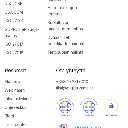
NIST CSF
Hallintakeinojen
CSA CCM
toteutus
ISO 27701
Suojattavan
omaisuuden hallinta
GDPR, Tietosuoja-
asetus
Dynaamiset
politiikkadokumentit
ISO 27017
Tietosuojan hallinta
ISO 27018
Resurssit
Ota yhteyttä
Akatemia
+358 10 231 6010
tiimi@digiturvamalli.fi
Webinaarit
Tilaa uutiskirje
Ohjekeskus
Blogi
Trust center