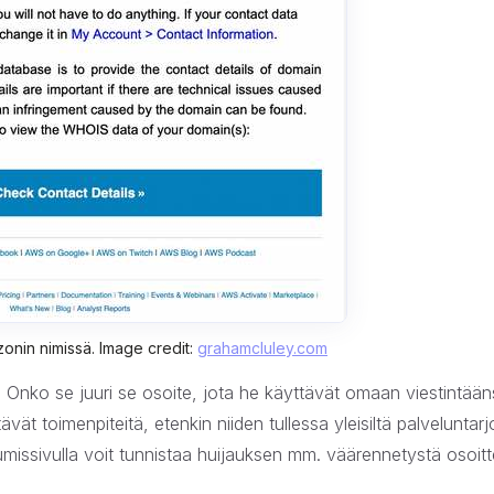
onin nimissä. Image credit:
grahamcluley.com
i. Onko se juuri se osoite, jota he käyttävät omaan viestintää
t toimenpiteitä, etenkin niiden tullessa yleisiltä palveluntarjo
autumissivulla voit tunnistaa huijauksen mm. väärennetystä osoit