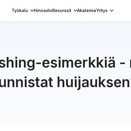
Työkalu
Hinnasto
Resurssit
Akatemia
Yritys
shing-esimerkkiä -
tunnistat huijauksen