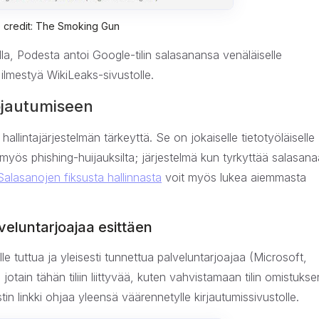
 credit: The Smoking Gun
lla, Podesta antoi Google-tilin salasanansa venäläiselle
ilmestyä WikiLeaks-sivustolle.
ojautumiseen
llintajärjestelmän tärkeyttä. Se on jokaiselle tietotyöläiselle
myös phishing-huijauksilta; järjestelmä kun tyrkyttää salasana
Salasanojen fiksusta hallinnasta
voit myös lukea aiemmasta
veluntarjoajaa esittäen
lle tuttua ja yleisesti tunnettua palveluntarjoajaa (Microsoft,
ain tähän tiliin liittyvää, kuten vahvistamaan tilin omistukse
tin linkki ohjaa yleensä väärennetylle kirjautumissivustolle.