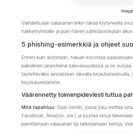
Image
Vaihdettuaan salasanan linkin takaa löytyneellä sivu
hakkeriryhmälle ja pian hänen sähköpostejaan alkoi 
5 phishing-esimerkkiä ja ohjeet su
Ennen kuin aloitetaan, haluan korostaa salasanojen ha
pakollinen järjestelmä tulevaisuudessa ja se suojaa 
täytettäväksi ainoastaan oikealla kirjautumissivulla.
kirjoituksestamme.
Väärennetty toimenpideviesti tuttua pal
Mitä tapahtuu:
Saat viestin, jossa joku esittää sinu
Facebook, Amazon, jne.) ja pyytää sinua tekemään jot
päivittämään salasanan tai tarkistamaan tietoja. Vies