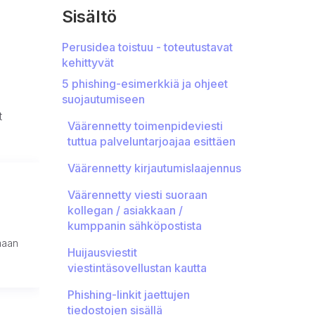
Sisältö
Perusidea toistuu - toteutustavat
kehittyvät
5 phishing-esimerkkiä ja ohjeet
suojautumiseen
t
Väärennetty toimenpideviesti
tuttua palveluntarjoajaa esittäen
Väärennetty kirjautumislaajennus
Väärennetty viesti suoraan
kollegan / asiakkaan /
kumppanin sähköpostista
amaan
Huijausviestit
viestintäsovellustan kautta
Phishing-linkit jaettujen
tiedostojen sisällä