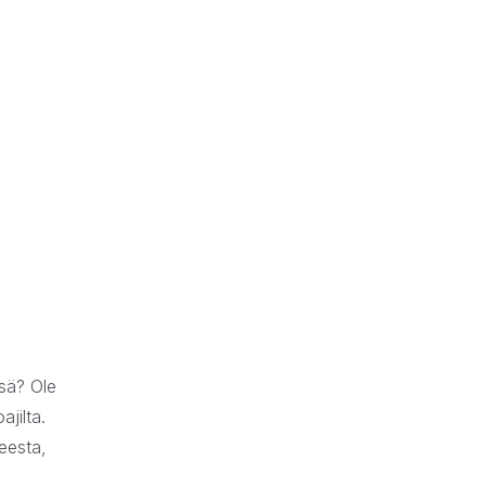
nsä? Ole
ajilta.
teesta,