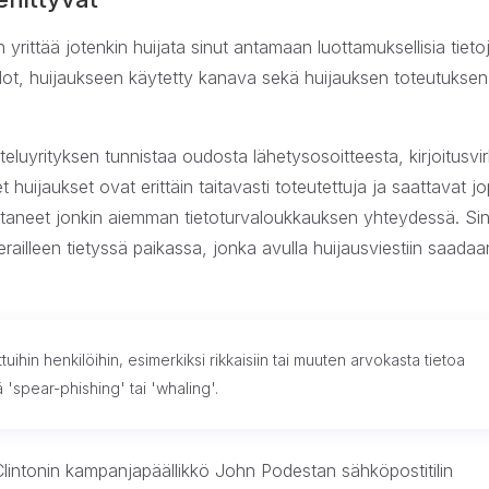
yrittää jotenkin huijata sinut antamaan luottamuksellisia tieto
iedot, huijaukseen käytetty kanava sekä huijauksen toteutuksen
teluyrityksen tunnistaa oudosta lähetysosoitteesta, kirjoitusvir
 huijaukset ovat erittäin taitavasti toteutettuja ja saattavat j
uotaneet jonkin aiemman tietoturvaloukkauksen yhteydessä. Si
ierailleen tietyssä paikassa, jonka avulla huijausviestiin saadaa
tuihin henkilöihin, esimerkiksi rikkaisiin tai muuten arvokasta tietoa
 'spear-phishing' tai 'whaling'.
 Clintonin kampanjapäällikkö John Podestan sähköpostitilin