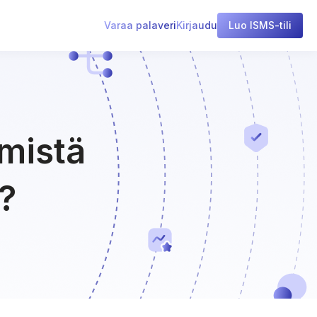
Varaa palaveri
Kirjaudu
Luo ISMS-tili
 mistä
?