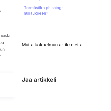
Törmäsitkö phishing-
ja
huijaukseen?
heistä
opa
Muita kokoelman artikkeleita
nun
n
Jaa artikkeli