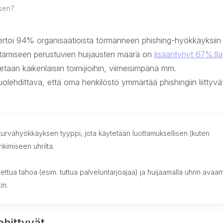
ksen?
i kertoi 94% organisaatioista törmänneen phishing-hyökkäyksiin
ittämiseen perustuvien huijausten määrä on
lisääntynyt 67%:lla
etaan kaikenlaisiin toimijioihin, viimeisimpänä mm.
olehdittava, että oma henkilöstö ymmärtää phishingiin liittyvä
giturvahyökkäyksen tyyppi, jota käytetään luottamuksellisen (kuten
nkimiseen uhrilta.
ettua tahoa (esim. tuttua palveluntarjoajaa) ja huijaamalla uhrin ava
in.
ehittyvät