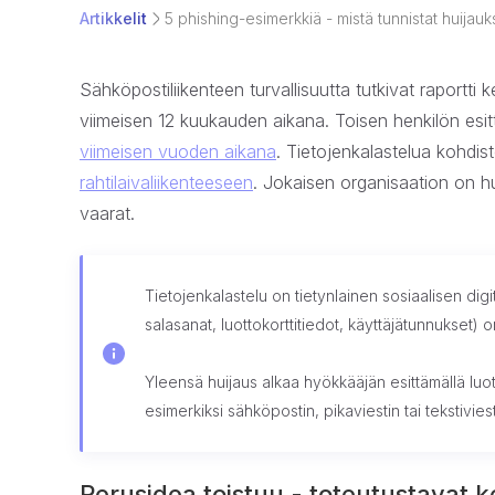
Artikkelit
5 phishing-esimerkkiä - mistä tunnistat huijau
Sähköpostiliikenteen turvallisuutta tutkivat raportt
viimeisen 12 kuukauden aikana. Toisen henkilön es
viimeisen vuoden aikana
. Tietojenkalastelua kohdist
rahtilaivaliikenteeseen
. Jokaisen organisaation on hu
vaarat.
Tietojenkalastelu on tietynlainen sosiaalisen di
salasanat, luottokorttitiedot, käyttäjätunnukset) o
Yleensä huijaus alkaa hyökkääjän esittämällä luot
esimerkiksi sähköpostin, pikaviestin tai tekstiviest
Perusidea toistuu - toteutustavat k