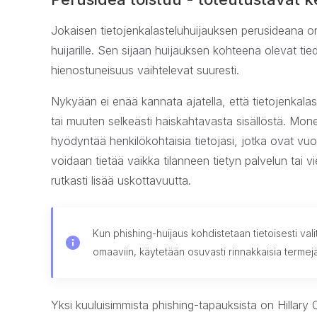
Jokaisen tietojenkalasteluhuijauksen perusideana on 
huijarille. Sen sijaan huijauksen kohteena olevat t
hienostuneisuus vaihtelevat suuresti.
Nykyään ei enää kannata ajatella, että tietojenkalas
tai muuten selkeästi haiskahtavasta sisällöstä. Monet
hyödyntää henkilökohtaisia tietojasi, jotka ovat v
voidaan tietää vaikka tilanneen tietyn palvelun tai v
rutkasti lisää uskottavuutta.
Kun phishing-huijaus kohdistetaan tietoisesti valit
omaaviin, käytetään osuvasti rinnakkaisia termejä
Yksi kuuluisimmista phishing-tapauksista on Hillary