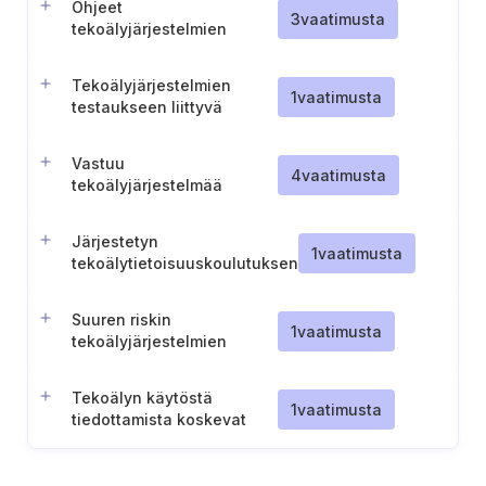
Ohjeet
3
vaatimusta
tekoälyjärjestelmien
valvontaa varten
Tekoälyjärjestelmien
1
vaatimusta
testaukseen liittyvä
tietoinen
suostumusprosessi
Vastuu
4
vaatimusta
tekoälyjärjestelmää
koskevien tietojen
välittämisestä
Järjestetyn
1
vaatimusta
tekoälytietoisuuskoulutuksen
tehokkuuden arviointi
Suuren riskin
1
vaatimusta
tekoälyjärjestelmien
merkinnät ja
varoitusmerkinnät
Tekoälyn käytöstä
1
vaatimusta
tiedottamista koskevat
poikkeukset