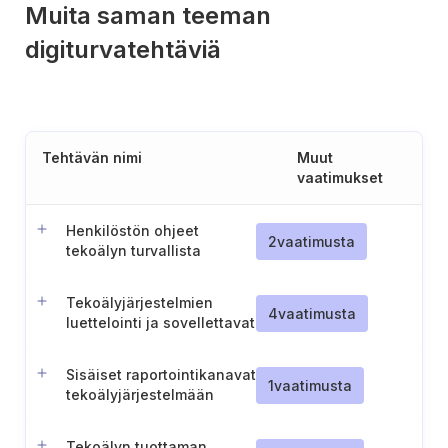
Muita saman teeman
digiturvatehtäviä
Tehtävän nimi
Muut
vaatimukset
Henkilöstön ohjeet
2
vaatimusta
tekoälyn turvallista
käyttöä varten
Tekoälyjärjestelmien
4
vaatimusta
luettelointi ja sovellettavat
tekoälyn
avoimuusvelvoitteet
Sisäiset raportointikanavat
1
vaatimusta
tekoälyjärjestelmään
liittyviä huolia varten
Tekoälyn tuottaman