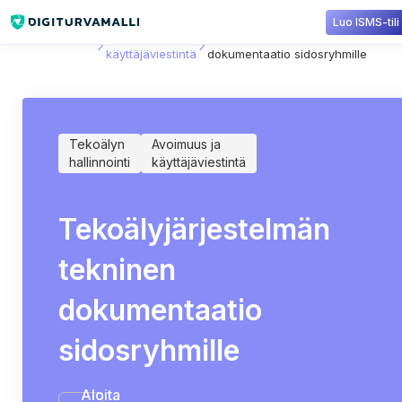
Luo ISMS-tili
Sisältökirjasto
Avoimuus ja
Tekoälyjärjestelmän tekninen
käyttäjäviestintä
dokumentaatio sidosryhmille
Tekoälyn
Avoimuus ja
hallinnointi
käyttäjäviestintä
Tekoälyjärjestelmän
tekninen
dokumentaatio
sidosryhmille
Aloita