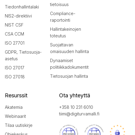
tietoisuus
Tiedonhallintalaki
Compliance-
NIS2-direktiivi
raportointi
NIST CSF
Hallintakeinojen
CSA CCM
toteutus
ISO 27701
Suojattavan
omaisuuden hallinta
GDPR, Tietosuoja-
asetus
Dynaamiset
politiikkadokumentit
ISO 27017
Tietosuojan hallinta
ISO 27018
Resurssit
Ota yhteyttä
Akatemia
+358 10 231 6010
tiimi@digiturvamalli.fi
Webinaarit
Tilaa uutiskirje
Ohjekeskus