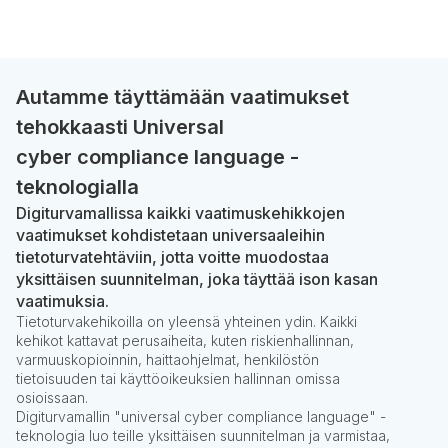
Autamme täyttämään vaatimukset
tehokkaasti Universal
cyber compliance language -
teknologialla
Digiturvamallissa kaikki vaatimuskehikkojen
vaatimukset kohdistetaan universaaleihin
tietoturvatehtäviin, jotta voitte muodostaa
yksittäisen suunnitelman, joka täyttää ison kasan
vaatimuksia.
Tietoturvakehikoilla on yleensä yhteinen ydin. Kaikki
kehikot kattavat perusaiheita, kuten riskienhallinnan,
varmuuskopioinnin, haittaohjelmat, henkilöstön
tietoisuuden tai käyttöoikeuksien hallinnan omissa
osioissaan.
Digiturvamallin "universal cyber compliance language" -
teknologia luo teille yksittäisen suunnitelman ja varmistaa,