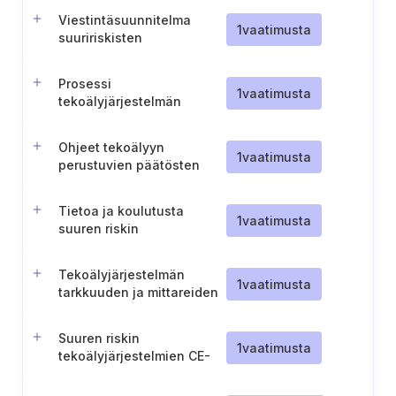
Viestintäsuunnitelma
1
vaatimusta
suuririskisten
tekoälyjärjestelmien
käytöstä työpaikoilla
Prosessi
1
vaatimusta
tekoälyjärjestelmän
käytöstä yksilöille
tiedottamiseen
Ohjeet tekoälyyn
1
vaatimusta
perustuvien päätösten
selittämistä varten
Tietoa ja koulutusta
1
vaatimusta
suuren riskin
tekoälyjärjestelmien
käyttöönottajille
Tekoälyjärjestelmän
1
vaatimusta
tarkkuuden ja mittareiden
dokumentointi
käyttöohjeissa
Suuren riskin
1
vaatimusta
tekoälyjärjestelmien CE-
merkinnän todentaminen