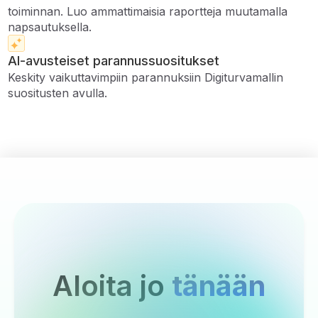
toiminnan. Luo ammattimaisia ​​raportteja muutamalla
napsautuksella.
AI-avusteiset parannussuositukset
Keskity vaikuttavimpiin parannuksiin Digiturvamallin
suositusten avulla.
Aloita jo
tänään