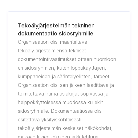
Tekoälyjärjestelmän tekninen
dokumentaatio sidosryhmille
Organisaation olisi määriteltävä
tekoälyjärjestelmiensä tekniset
dokumentointivaatimukset ottaen huomioon
eri sidosryhmien, kuten loppukäyttäjien,
kumppaneiden ja sääntelyelinten, tarpeet.
Organisaation olisi sen jälkeen laadittava ja
toimitettava nämä asiakirjat sopivassa ja
helppokäyttöisessä muodossa kullekin
sidosryhmälle. Dokumentaatiossa olisi
esitettävä yksityiskohtaisesti
tekoälyjärjestelmän keskeiset näkökohdat,
mukaan lukien tekninen arkkitehtuuri,