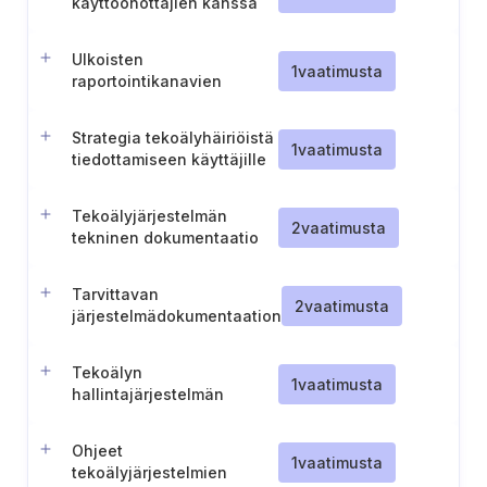
käyttöönottajien kanssa
Ulkoisten
1
vaatimusta
raportointikanavien
perustaminen
tekoälyjärjestelmiä varten
Strategia tekoälyhäiriöistä
1
vaatimusta
tiedottamiseen käyttäjille
Tekoälyjärjestelmän
2
vaatimusta
tekninen dokumentaatio
sidosryhmille
Tarvittavan
2
vaatimusta
järjestelmädokumentaation
ja tietojen toimittaminen
käyttäjille
Tekoälyn
1
vaatimusta
hallintajärjestelmän
viestintäprosessi
Ohjeet
1
vaatimusta
tekoälyjärjestelmien