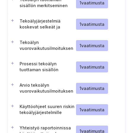
1
vaatimusta
sisällön merkitseminen
Tekoälyjärjestelmiä
1
vaatimusta
koskevat selkeät ja
helposti saatavilla olevat
käyttäjätiedot
Tekoälyn
1
vaatimusta
vuorovaikutusilmoituksen
toteutus ja saatavuus
Prosessi tekoälyn
1
vaatimusta
tuottaman sisällön
julkistamiseksi
Arvio tekoälyn
1
vaatimusta
vuorovaikutusilmoituksen
tarpeesta
Käyttöohjeet suuren riskin
1
vaatimusta
tekoälyjärjestelmille
Yhteistyö raportoinnissa
1
vaatimusta