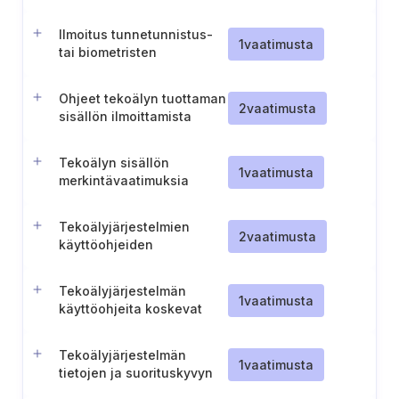
valvontaa varten
Ilmoitus tunnetunnistus-
1
vaatimusta
tai biometristen
järjestelmien käyttäjille
Ohjeet tekoälyn tuottaman
2
vaatimusta
sisällön ilmoittamista
varten
Tekoälyn sisällön
1
vaatimusta
merkintävaatimuksia
koskevien poikkeusten
määrittely ja
Tekoälyjärjestelmien
dokumentointi
2
vaatimusta
käyttöohjeiden
dokumentointi
Tekoälyjärjestelmän
1
vaatimusta
käyttöohjeita koskevat
palveluntarjoajan ja
toiminnan yksityiskohdat
Tekoälyjärjestelmän
1
vaatimusta
tietojen ja suorituskyvyn
läpinäkyvyys