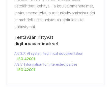
tietolähteet, kehitys- ja koulutusmenetelmät,
testausmenettelyt, suorituskykyominaisuudet
ja mahdolliset tunnistetut rajoitukset tai
vääristymät.
Tehtävään liittyvät
digiturvavaatimukset
A.6.2.7: AI system technical documentation
ISO 42001
A.8.5: Information for interested parties
ISO 42001