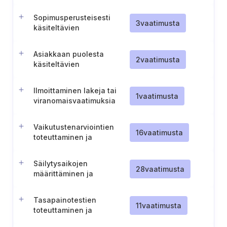
tarkastaminen
Sopimusperusteisesti
3
vaatimusta
käsiteltävien
henkilötietojen rajoitukset
markkinoinnissa ja
Asiakkaan puolesta
mainostamisessa
2
vaatimusta
käsiteltävien
henkilötietojen käsittelyn
rajaaminen
Ilmoittaminen lakeja tai
1
vaatimusta
viranomaisvaatimuksia
rikkovista käsittelyohjeista
Vaikutustenarviointien
16
vaatimusta
toteuttaminen ja
dokumentointi
Säilytysaikojen
28
vaatimusta
määrittäminen ja
dokumentointi
tietoaineistoille
Tasapainotestien
11
vaatimusta
toteuttaminen ja
dokumentointi