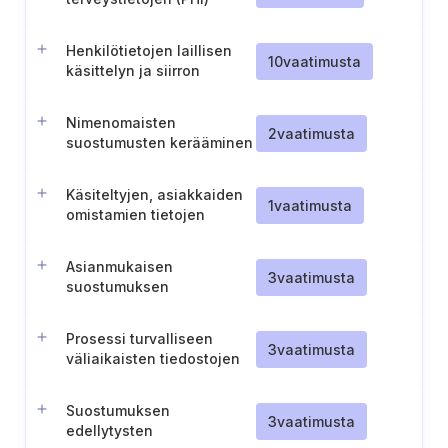
osalta laillisesti
valtuutetut
Henkilötietojen laillisen
henkilökohtaiset edustajat
10
vaatimusta
käsittelyn ja siirron
dokumentointi
Nimenomaisten
2
vaatimusta
suostumusten kerääminen
ja dokumentointi
Käsiteltyjen, asiakkaiden
1
vaatimusta
omistamien tietojen
käyttötarkoituksen
rajoittaminen tarjotuissa
Asianmukaisen
pilvipalveluissa
3
vaatimusta
suostumuksen
hankkiminen asiakkaiden
omistamien tietojen
Prosessi turvalliseen
mahdollisiin kaupallisiin
3
vaatimusta
väliaikaisten tiedostojen
tarkoituksiin
ja tietojen tuhoamiseen
tietojärjestelmistä
Suostumuksen
3
vaatimusta
edellytysten