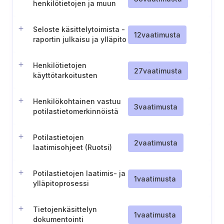
henkilötietojen ja muun
luottamuksellisen tiedon
käsittelyyn liittyen
Seloste käsittelytoimista -
12
vaatimusta
raportin julkaisu ja ylläpito
Henkilötietojen
27
vaatimusta
käyttötarkoitusten
dokumentointi
tietovarannoille
Henkilökohtainen vastuu
3
vaatimusta
potilastietomerkinnöistä
Potilastietojen
2
vaatimusta
laatimisohjeet (Ruotsi)
Potilastietojen laatimis- ja
1
vaatimusta
ylläpitoprosessi
Tietojenkäsittelyn
1
vaatimusta
dokumentointi