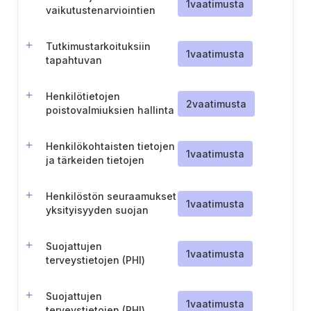
1
vaatimusta
vaikutustenarviointien
tekeminen uudelleen
yksityisyyden suojaa
Tutkimustarkoituksiin
koskevan haitan
1
vaatimusta
tapahtuvan
toteamisen jälkeen.
tietojenkäsittelyn
suojatoimet
Henkilötietojen
2
vaatimusta
poistovalmiuksien hallinta
Henkilökohtaisten tietojen
1
vaatimusta
ja tärkeiden tietojen
paikallinen tallennus
(Kiina)
Henkilöstön seuraamukset
1
vaatimusta
yksityisyyden suojan
loukkauksista
Suojattujen
1
vaatimusta
terveystietojen (PHI)
luovuttamisen
rajoittaminen tiettyyn
Suojattujen
katettuun toimintoon
1
vaatimusta
terveystietojen (PHI)