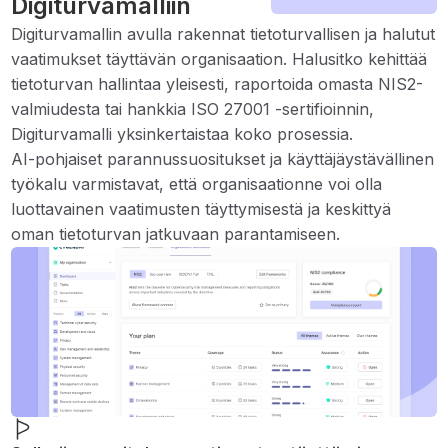
Digiturvamalliin
Digiturvamallin avulla rakennat tietoturvallisen ja halutut
vaatimukset täyttävän organisaation. Halusitko kehittää
tietoturvan hallintaa yleisesti, raportoida omasta NIS2-
valmiudesta tai hankkia ISO 27001 -sertifioinnin,
Digiturvamalli yksinkertaistaa koko prosessia.
AI-pohjaiset parannussuositukset ja käyttäjäystävällinen
työkalu varmistavat, että organisaationne voi olla
luottavainen vaatimusten täyttymisestä ja keskittyä
oman tietoturvan jatkuvaan parantamiseen.