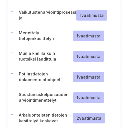
rekisterinpitäjille
Vaikutustenarviointiprosessi
1
vaatimusta
ja
dokumentointivaatimukset
Menettely
1
vaatimusta
tietojenkäsittelyn
oikeusperustojen
määrittämiseksi ja
Muilla kielillä kuin
tarkistamiseksi
1
vaatimusta
ruotsiksi laadittuja
potilastietoja koskevat
säännöt (Ruotsi)
Potilastietojen
1
vaatimusta
dokumentointiohjeet
Suostumuskelpoisuuden
1
vaatimusta
arviointimenettelyt
alaikäisille ja
vajaakykyisille potilaille
Arkaluonteisten tietojen
2
vaatimusta
käsittelyä koskevat
rajoitukset oikeutetun