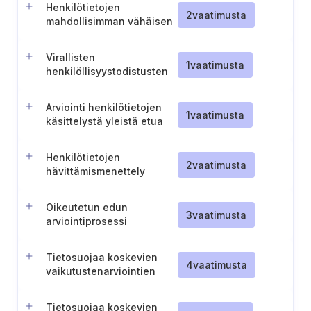
Henkilötietojen
2
vaatimusta
mahdollisimman vähäisen
säilyttämisen
varmistaminen
Virallisten
1
vaatimusta
henkilöllisyystodistusten
käsittely ja suojaaminen
Arviointi henkilötietojen
1
vaatimusta
käsittelystä yleistä etua
varten
Henkilötietojen
2
vaatimusta
hävittämismenettely
Oikeutetun edun
3
vaatimusta
arviointiprosessi
Tietosuojaa koskevien
4
vaatimusta
vaikutustenarviointien
hallinta ja jakaminen
Tietosuojaa koskevien