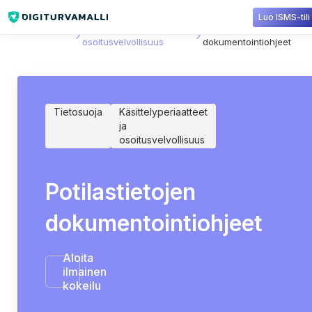
Luo ISMS-tili
Sisältökirjasto
Käsittelyperiaatteet ja
Potilastietojen
osoitusvelvollisuus
dokumentointiohjeet
Tietosuoja
Käsittelyperiaatteet
ja
osoitusvelvollisuus
Potilastietojen
dokumentointiohjeet
Aloita
ilmainen
kokeilu