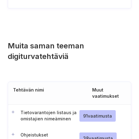
Muita saman teeman
digiturvatehtäviä
Tehtävän nimi
Muut
vaatimukset
Tietovarantojen listaus ja
91
vaatimusta
omistajien nimeäminen
Ohjeistukset
38
vaatimusta