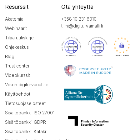
Resurssit
Ota yhteyttä
Akatemia
+358 10 231 6010
tiimi@digiturvamalli.fi
Webinaarit
Tilaa uutiskirje
Ohjekeskus
Blogi
Trust center
Videokurssit
Viikon digiturvauutiset
Käyttöehdot
Tietosuojaselosteet
Sisältöpankki: ISO 27001
Sisältöpankki: GDPR
Sisältöpankki: Katakri