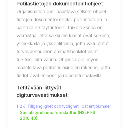
Potilastietojen dokumentointiohjeet
Organisaation olisi laadittava selkeät ohjeet
tietojen dokumentoimiseksi potilastietoon ja
pantava ne täytäntöön. Tarkoituksena on
varmistaa, että kaikki merkinnät ovat selkeitä,
ytimekkäitä ja yksiselitteisiä, jotta valtuutetut
terveydenhuollon ammattihenkilöt eivät
tulkitsisi niitä väärin. Ohjeissa olisi myös
määriteltävä potilasasiakirjojen rakenne, jotta
tiedot ovat helposti ja nopeasti saatavilla.
Tehtävään liittyvät
digiturvavaatimukset
1-2 §: Tillgänglighet och tydlighet i patientjournaler
Socialstyrelsens föreskrifter (HSLF FS
2016:40)