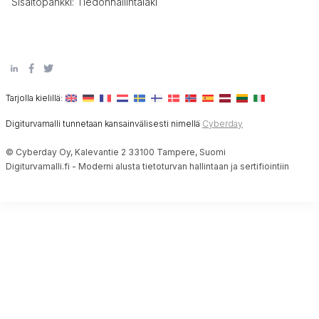
Sisältöpankki: Tiedonhallintalaki
Tarjolla kielillä:
Digiturvamalli tunnetaan kansainvälisesti nimellä
Cyberday
© Cyberday Oy, Kalevantie 2 33100 Tampere, Suomi
Digiturvamalli.fi - Moderni alusta tietoturvan hallintaan ja sertifiointiin