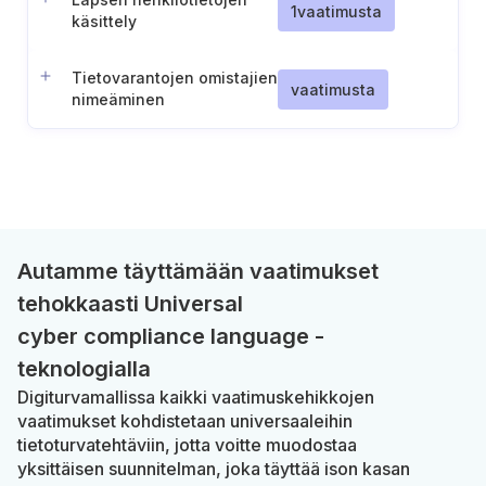
1
vaatimusta
käsittely
tietoyhteiskunnan
palvelujen tarjoamisen
Tietovarantojen omistajien
yhteydessä
vaatimusta
nimeäminen
suostumukseen perustuen
Autamme täyttämään vaatimukset
tehokkaasti Universal
cyber compliance language -
teknologialla
Digiturvamallissa kaikki vaatimuskehikkojen
vaatimukset kohdistetaan universaaleihin
tietoturvatehtäviin, jotta voitte muodostaa
yksittäisen suunnitelman, joka täyttää ison kasan