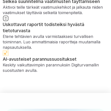
Selkeä suunnitelma vaatimusten täyttämiseen
Aktivoi teille tärkeät vaatimuskehikot ja jalkauta niiden
vaatimukset täyttäviä selkeitä toimenpiteitä.
Uskottavat raportit todisteiksi hyvästä
tietoturvasta
Etene tehtävien avulla varmistaaksesi turvallisen
toiminnan. Luo ammattimaisia ​​raportteja muutamalla
napsautuksella.
AI-avusteiset parannussuositukset
Keskity vaikuttavimpiin parannuksiin Digiturvamallin
suositusten avulla.