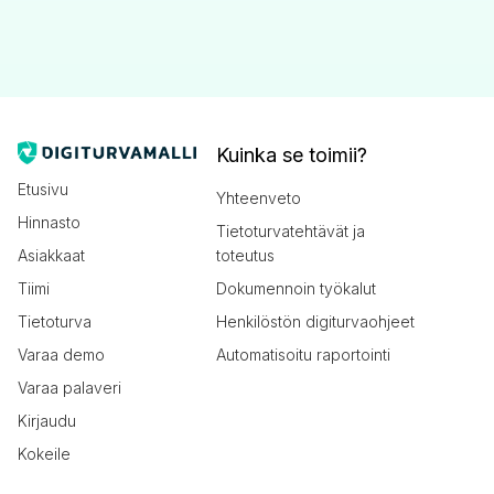
Kuinka se toimii?
Etusivu
Yhteenveto
Hinnasto
Tietoturvatehtävät ja
Asiakkaat
toteutus
Tiimi
Dokumennoin työkalut
Tietoturva
Henkilöstön digiturvaohjeet
Varaa demo
Automatisoitu raportointi
Varaa palaveri
Kirjaudu
Kokeile