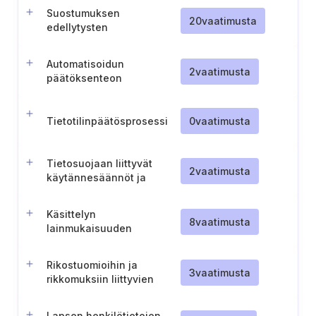
Suostumuksen
20
vaatimusta
edellytysten
dokumentointi
relevanteille
Automatisoidun
käyttötarkoituksille
2
vaatimusta
päätöksenteon
lisävaatimusten käsittely
Tietotilinpäätösprosessi
0
vaatimusta
Tietosuojaan liittyvät
2
vaatimusta
käytännesäännöt ja
sertifikaatit
Käsittelyn
8
vaatimusta
lainmukaisuuden
säännöllinen itsearviointi
Rikostuomioihin ja
3
vaatimusta
rikkomuksiin liittyvien
henkilötietojen käsittely
Lapsen henkilötietojen