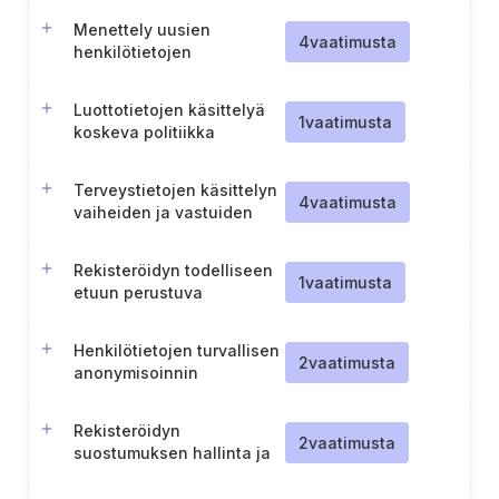
edun perusteella
Menettely uusien
4
vaatimusta
henkilötietojen
käsittelytarkoitusten
käyttöönottamiseksi
Luottotietojen käsittelyä
1
vaatimusta
koskeva politiikka
Terveystietojen käsittelyn
4
vaatimusta
vaiheiden ja vastuiden
dokumentointi
Rekisteröidyn todelliseen
1
vaatimusta
etuun perustuva
käsittelyprosessi
Henkilötietojen turvallisen
2
vaatimusta
anonymisoinnin
varmistaminen
Rekisteröidyn
2
vaatimusta
suostumuksen hallinta ja
dokumentointi