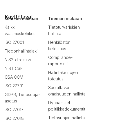
Käyttötavat
Kehikon mukaan
Teeman mukaan
Kaikki
Tietoturvariskien
vaatimuskehikot
hallinta
ISO 27001
Henkilöstön
tietoisuus
Tiedonhallintalaki
Compliance-
NIS2-direktiivi
raportointi
NIST CSF
Hallintakeinojen
CSA CCM
toteutus
ISO 27701
Suojattavan
omaisuuden hallinta
GDPR, Tietosuoja-
asetus
Dynaamiset
politiikkadokumentit
ISO 27017
Tietosuojan hallinta
ISO 27018