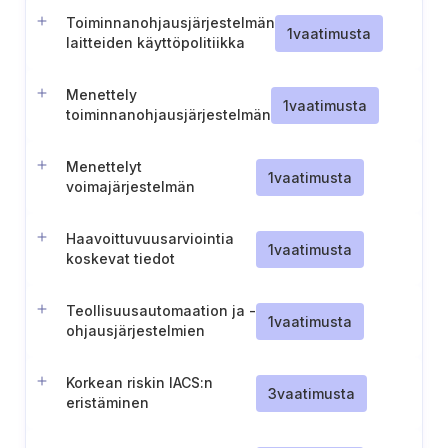
Toiminnanohjausjärjestelmän
1
vaatimusta
laitteiden käyttöpolitiikka
Menettely
1
vaatimusta
toiminnanohjausjärjestelmän
ulkoisten yhteyksien
hallinnoimiseksi
Menettelyt
1
vaatimusta
voimajärjestelmän
suojaamiseksi
Haavoittuvuusarviointia
1
vaatimusta
koskevat tiedot
säilytetään
Teollisuusautomaation ja -
1
vaatimusta
ohjausjärjestelmien
tekninen dokumentaatio ja
prosessikuvaukset
Korkean riskin IACS:n
3
vaatimusta
eristäminen