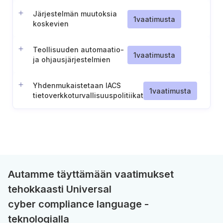
Järjestelmän muutoksia
1
vaatimusta
koskevien
turvallisuuskäytäntöjen
kehittäminen
Teollisuuden automaatio-
1
vaatimusta
ja ohjausjärjestelmien
muutosten riskinarviointi
Yhdenmukaistetaan IACS
1
vaatimusta
tietoverkkoturvallisuuspolitiikat
organisaation
riskinhallintajärjestelmien
kanssa
Autamme täyttämään vaatimukset
tehokkaasti Universal
cyber compliance language -
teknologialla