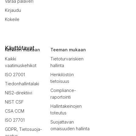
Varaa palaveri
Kirjaudu
Kokeile
Käyttötavat
Kehikon mukaan
Teeman mukaan
Kaikki
Tietoturvariskien
vaatimuskehikot
hallinta
ISO 27001
Henkilöstön
tietoisuus
Tiedonhallintalaki
Compliance-
NIS2-direktiivi
raportointi
NIST CSF
Hallintakeinojen
CSA CCM
toteutus
ISO 27701
Suojattavan
omaisuuden hallinta
GDPR, Tietosuoja-
asetus