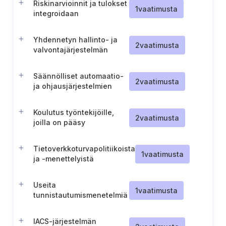
Riskinarvioinnit ja tulokset
1
vaatimusta
integroidaan
Yhdennetyn hallinto- ja
2
vaatimusta
valvontajärjestelmän
tietoturvan hallinnoinnin
liiketoiminnallisten
Säännölliset automaatio-
perusteiden määrittely
2
vaatimusta
ja ohjausjärjestelmien
tarkastukset
Koulutus työntekijöille,
2
vaatimusta
joilla on pääsy
teollisuusautomaation ja -
ohjausjärjestelmään
Tietoverkkoturvapolitiikoista
1
vaatimusta
ja -menettelyistä
tiedottaminen
Useita
1
vaatimusta
tunnistautumismenetelmiä
kriittisiä
valvontatoimintoja
IACS-järjestelmän
sisältävälle yhdennetylle