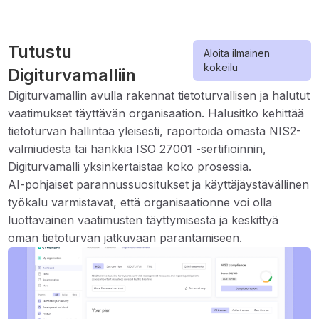
Tutustu
Aloita ilmainen
kokeilu
Digiturvamalliin
Digiturvamallin avulla rakennat tietoturvallisen ja halutut
vaatimukset täyttävän organisaation. Halusitko kehittää
tietoturvan hallintaa yleisesti, raportoida omasta NIS2-
valmiudesta tai hankkia ISO 27001 -sertifioinnin,
Digiturvamalli yksinkertaistaa koko prosessia.
AI-pohjaiset parannussuositukset ja käyttäjäystävällinen
työkalu varmistavat, että organisaationne voi olla
luottavainen vaatimusten täyttymisestä ja keskittyä
oman tietoturvan jatkuvaan parantamiseen.