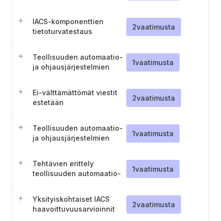
automaatio- ja
ohjausjärjestelmiä varten
IACS-komponenttien
2
vaatimusta
tietoturvatestaus
Teollisuuden automaatio-
1
vaatimusta
ja ohjausjärjestelmien
asiakirjojen elinkaaren
hallinta
Ei-välttämättömät viestit
2
vaatimusta
estetään
Teollisuuden automaatio-
1
vaatimusta
ja ohjausjärjestelmien
riskinarviointimenetelmät
Tehtävien erittely
1
vaatimusta
teollisuuden automaatio-
ja ohjausjärjestelmien eri
osille
Yksityiskohtaiset IACS
2
vaatimusta
haavoittuvuusarvioinnit