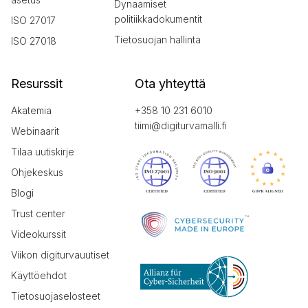
Dynaamiset
politiikkadokumentit
ISO 27017
Tietosuojan hallinta
ISO 27018
Resurssit
Ota yhteyttä
Akatemia
+358 10 231 6010
tiimi@digiturvamalli.fi
Webinaarit
Tilaa uutiskirje
Ohjekeskus
Blogi
Trust center
Videokurssit
Viikon digiturvauutiset
Käyttöehdot
Tietosuojaselosteet