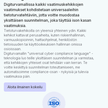
Digiturvamallissa kaikki vaatimuskehikkojen
vaatimukset kohdistetaan universaaleihin
tietoturvatehtäviin, jotta voitte muodostaa
yksittäisen suunnitelman, joka täyttää ison kasan
vaatimuksia.
Tietoturvakehikoilla on yleensä yhteinen ydin. Kaikki
kehikot kattavat perusaiheita, kuten riskienhallinnan,
varmuuskopioinnin, haittaohjelmat, henkilöstön
tietoisuuden tai käyttöoikeuksien hallinnan omissa
osioissaan.
Digiturvamallin "universal cyber compliance language" -
teknologia luo teille yksittäisen suunnitelman ja varmistaa,
että kehikkojen yhteiset osat tehdään vain kerran. Te
voitte keskittyä suunnitelman toteuttamiseen, me
automatisoimme compliance-osan - nykyisiä ja tulevia
vaatimuksia päin.
Aloita ilmainen kokeilu