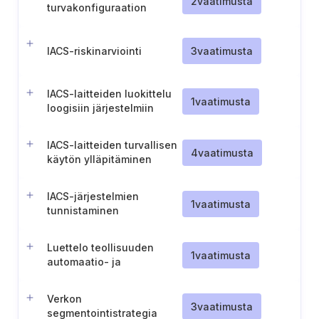
2
vaatimusta
turvakonfiguraation
hallinto- ja
säännöllinen arviointi
valvontajärjestelmälle
(IACS)
IACS-riskinarviointi
3
vaatimusta
IACS-laitteiden luokittelu
1
vaatimusta
loogisiin järjestelmiin
IACS-laitteiden turvallisen
4
vaatimusta
käytön ylläpitäminen
IACS-järjestelmien
1
vaatimusta
tunnistaminen
Luettelo teollisuuden
1
vaatimusta
automaatio- ja
ohjausjärjestelmien
turvatoiminnoista
Verkon
3
vaatimusta
segmentointistrategia