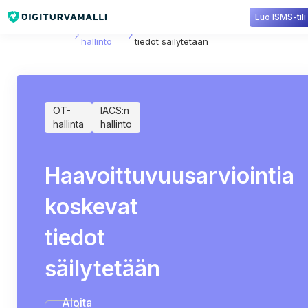
Luo ISMS-tili
Sisältökirjasto
IACS:n
Haavoittuvuusarviointia koskevat
hallinto
tiedot säilytetään
OT-
IACS:n
hallinta
hallinto
Haavoittuvuusarviointia
koskevat
tiedot
säilytetään
Aloita