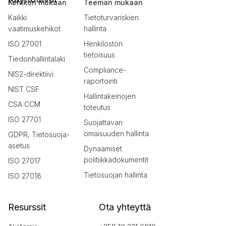
Kehikon mukaan
Teeman mukaan
Kaikki
Tietoturvariskien
vaatimuskehikot
hallinta
ISO 27001
Henkilöstön
tietoisuus
Tiedonhallintalaki
Compliance-
NIS2-direktiivi
raportointi
NIST CSF
Hallintakeinojen
CSA CCM
toteutus
ISO 27701
Suojattavan
omaisuuden hallinta
GDPR, Tietosuoja-
asetus
Dynaamiset
politiikkadokumentit
ISO 27017
Tietosuojan hallinta
ISO 27018
Resurssit
Ota yhteyttä