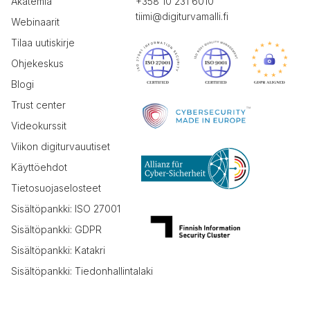
Akatemia
+358 10 231 6010
tiimi@digiturvamalli.fi
Webinaarit
Tilaa uutiskirje
Ohjekeskus
Blogi
Trust center
Videokurssit
Viikon digiturvauutiset
Käyttöehdot
Tietosuojaselosteet
Sisältöpankki: ISO 27001
Sisältöpankki: GDPR
Sisältöpankki: Katakri
Sisältöpankki: Tiedonhallintalaki