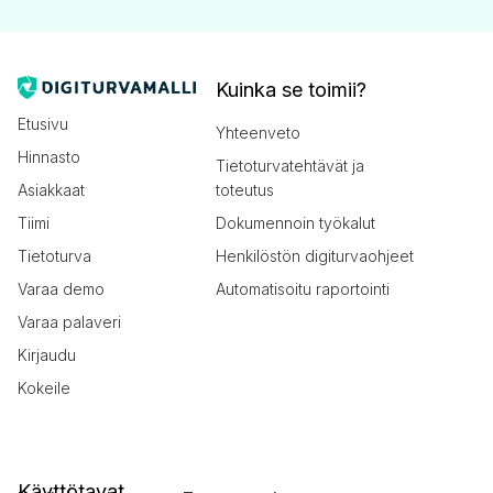
Kuinka se toimii?
Etusivu
Yhteenveto
Hinnasto
Tietoturvatehtävät ja
Asiakkaat
toteutus
Tiimi
Dokumennoin työkalut
Tietoturva
Henkilöstön digiturvaohjeet
Varaa demo
Automatisoitu raportointi
Varaa palaveri
Kirjaudu
Kokeile
Käyttötavat