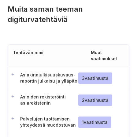
Muita saman teeman
digiturvatehtäviä
Tehtävän nimi
Muut
vaatimukset
Asiakirjajulkisuuskuvaus-
3
vaatimusta
raportin julkaisu ja ylläpito
Asioiden rekisteröinti
2
vaatimusta
asiarekisteriin
Palvelujen tuottamisen
1
vaatimusta
yhteydessä muodostuvan
tietoaineiston rekisteröinti