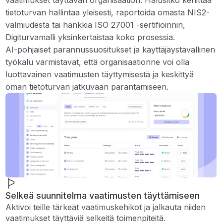
vaatimukset täyttävän organisaation. Halusitko kehittää
tietoturvan hallintaa yleisesti, raportoida omasta NIS2-
valmiudesta tai hankkia ISO 27001 -sertifioinnin,
Digiturvamalli yksinkertaistaa koko prosessia.
AI-pohjaiset parannussuositukset ja käyttäjäystävällinen
työkalu varmistavat, että organisaationne voi olla
luottavainen vaatimusten täyttymisestä ja keskittyä
oman tietoturvan jatkuvaan parantamiseen.
Selkeä suunnitelma vaatimusten täyttämiseen
Aktivoi teille tärkeät vaatimuskehikot ja jalkauta niiden
vaatimukset täyttäviä selkeitä toimenpiteitä.