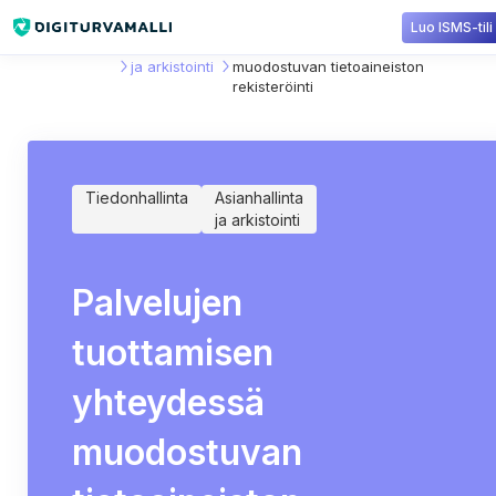
Luo ISMS-tili
Sisältökirjasto
Asianhallinta
Palvelujen tuottamisen yhteydessä
ja arkistointi
muodostuvan tietoaineiston
rekisteröinti
Tiedonhallinta
Asianhallinta
ja arkistointi
Palvelujen
tuottamisen
yhteydessä
muodostuvan