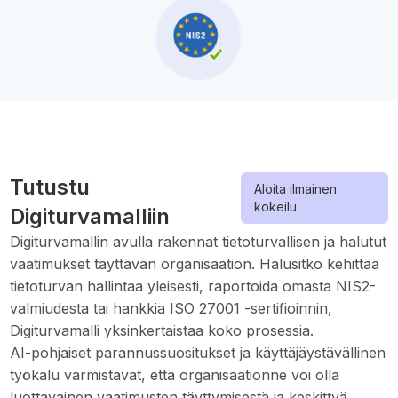
Tutustu
Aloita ilmainen
kokeilu
Digiturvamalliin
Digiturvamallin avulla rakennat tietoturvallisen ja halutut
vaatimukset täyttävän organisaation. Halusitko kehittää
tietoturvan hallintaa yleisesti, raportoida omasta NIS2-
valmiudesta tai hankkia ISO 27001 -sertifioinnin,
Digiturvamalli yksinkertaistaa koko prosessia.
AI-pohjaiset parannussuositukset ja käyttäjäystävällinen
työkalu varmistavat, että organisaationne voi olla
luottavainen vaatimusten täyttymisestä ja keskittyä