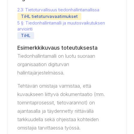
2.3: Tietoturvallisuus tiedonhallintamallissa
TiHL tietoturvavaatimukset
5 §: Tiedonhallintamalli ja muutosvaikutuksen
arviointi
TiHL
Esimerkkikuvaus toteutuksesta
Tiedonhallintamalli on luotu suoraan
organisaation digiturvan
hallintajärjestelmässä.
Tehtävän omistaja varmistaa, että
kuvaukseen liittyvä dokumentaatio (mm.
toimintaprosessit, tietovarannot) on
ajantasalla ja täydennetty riittävällä
tarkkuudella sekä ohjeistaa kohteiden
omistajia tarvittaessa työssä.