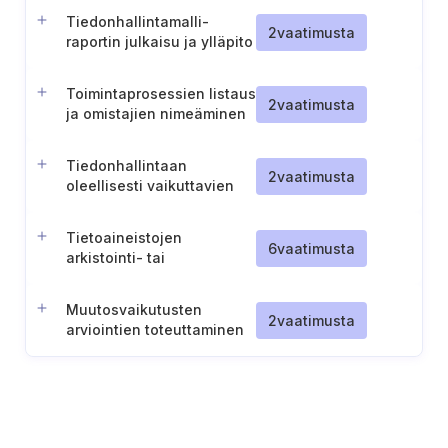
Tiedonhallintamalli-
2
vaatimusta
raportin julkaisu ja ylläpito
Toimintaprosessien listaus
2
vaatimusta
ja omistajien nimeäminen
Tiedonhallintaan
2
vaatimusta
oleellisesti vaikuttavien
muutosten tunnistaminen
Tietoaineistojen
6
vaatimusta
arkistointi- tai
tuhoamisprosessit
säilytysajan päättyessä
Muutosvaikutusten
2
vaatimusta
arviointien toteuttaminen
ja dokumentointi