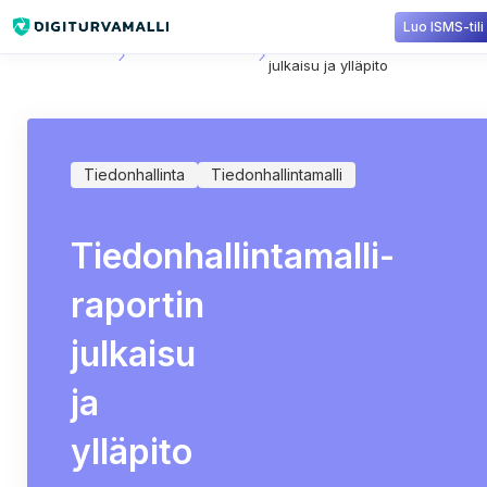
Luo ISMS-tili
Sisältökirjasto
Tiedonhallintamalli
Tiedonhallintamalli-raportin
julkaisu ja ylläpito
Tiedonhallinta
Tiedonhallintamalli
Tiedonhallintamalli-
raportin
julkaisu
ja
ylläpito