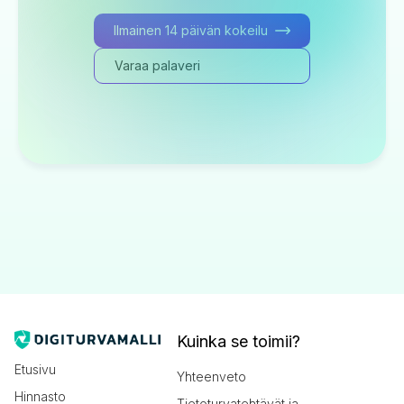
Ilmainen 14 päivän kokeilu
Varaa palaveri
Kuinka se toimii?
Etusivu
Yhteenveto
Hinnasto
Tietoturvatehtävät ja