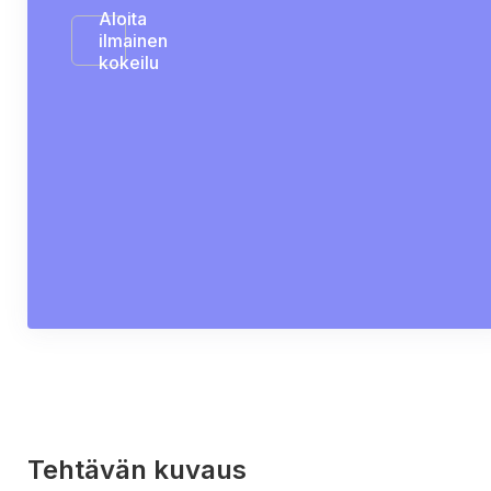
Aloita
ilmainen
kokeilu
Tehtävän kuvaus