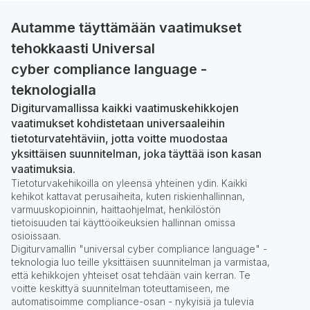
Autamme täyttämään vaatimukset
tehokkaasti Universal
cyber compliance language -
teknologialla
Digiturvamallissa kaikki vaatimuskehikkojen
vaatimukset kohdistetaan universaaleihin
tietoturvatehtäviin, jotta voitte muodostaa
yksittäisen suunnitelman, joka täyttää ison kasan
vaatimuksia.
Tietoturvakehikoilla on yleensä yhteinen ydin. Kaikki
kehikot kattavat perusaiheita, kuten riskienhallinnan,
varmuuskopioinnin, haittaohjelmat, henkilöstön
tietoisuuden tai käyttöoikeuksien hallinnan omissa
osioissaan.
Digiturvamallin "universal cyber compliance language" -
teknologia luo teille yksittäisen suunnitelman ja varmistaa,
että kehikkojen yhteiset osat tehdään vain kerran. Te
voitte keskittyä suunnitelman toteuttamiseen, me
automatisoimme compliance-osan - nykyisiä ja tulevia