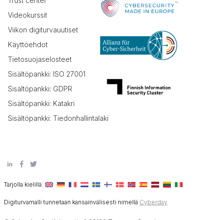
Trust center
Videokurssit
Viikon digiturvauutiset
Käyttöehdot
Tietosuojaselosteet
Sisältöpankki: ISO 27001
Sisältöpankki: GDPR
Sisältöpankki: Katakri
Sisältöpankki: Tiedonhallintalaki
Tarjolla kielillä:
Digiturvamalli tunnetaan kansainvälisesti nimellä
Cyberday