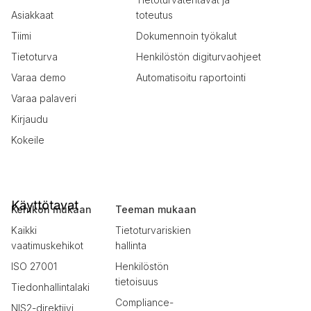
Asiakkaat
toteutus
Tiimi
Dokumennoin työkalut
Tietoturva
Henkilöstön digiturvaohjeet
Varaa demo
Automatisoitu raportointi
Varaa palaveri
Kirjaudu
Kokeile
Käyttötavat
Kehikon mukaan
Teeman mukaan
Kaikki
Tietoturvariskien
vaatimuskehikot
hallinta
ISO 27001
Henkilöstön
tietoisuus
Tiedonhallintalaki
Compliance-
NIS2-direktiivi