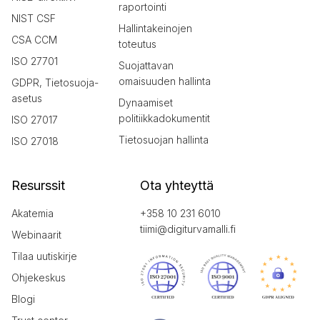
raportointi
NIST CSF
Hallintakeinojen
CSA CCM
toteutus
ISO 27701
Suojattavan
omaisuuden hallinta
GDPR, Tietosuoja-
asetus
Dynaamiset
politiikkadokumentit
ISO 27017
Tietosuojan hallinta
ISO 27018
Resurssit
Ota yhteyttä
Akatemia
+358 10 231 6010
tiimi@digiturvamalli.fi
Webinaarit
Tilaa uutiskirje
Ohjekeskus
Blogi