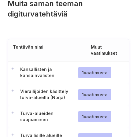
Muita saman teeman
digiturvatehtäviä
Tehtävän nimi
Muut
vaatimukset
Kansallisten ja
1
vaatimusta
kansainvälisten
turvallisuusluokiteltujen
tietojen käsittely ja
Vierailijoiden käsittely
säilytys
1
vaatimusta
turva-alueilla (Norja)
Turva-alueiden
1
vaatimusta
suojaaminen
Turvallisille alueille