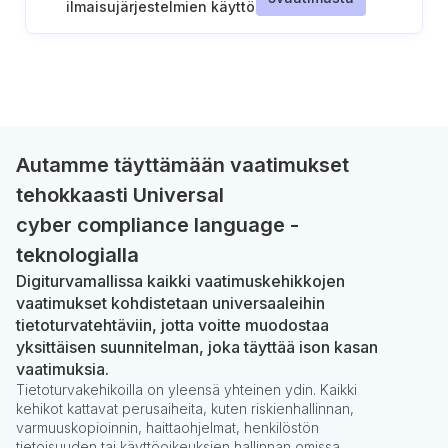
ilmaisujärjestelmien käyttö
Autamme täyttämään vaatimukset
tehokkaasti Universal
cyber compliance language -
teknologialla
Digiturvamallissa kaikki vaatimuskehikkojen
vaatimukset kohdistetaan universaaleihin
tietoturvatehtäviin, jotta voitte muodostaa
yksittäisen suunnitelman, joka täyttää ison kasan
vaatimuksia.
Tietoturvakehikoilla on yleensä yhteinen ydin. Kaikki
kehikot kattavat perusaiheita, kuten riskienhallinnan,
varmuuskopioinnin, haittaohjelmat, henkilöstön
tietoisuuden tai käyttöoikeuksien hallinnan omissa