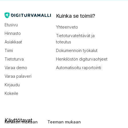
Kuinka se toimii?
Etusivu
Yhteenveto
Hinnasto
Tietoturvatehtävät ja
Asiakkaat
toteutus
Tiimi
Dokumennoin työkalut
Tietoturva
Henkilöstön digiturvaohjeet
Varaa demo
Automatisoitu raportointi
Varaa palaveri
Kirjaudu
Kokeile
Käyttötavat
Kehikon mukaan
Teeman mukaan