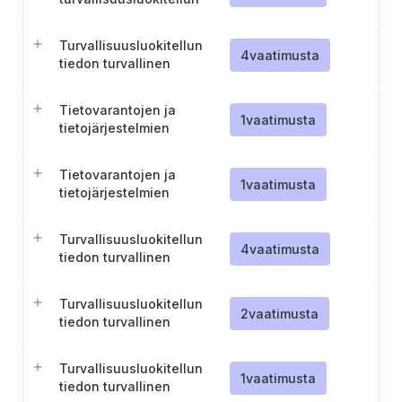
tiedon käsittely turva-
alueilla
Turvallisuusluokitellun
4
vaatimusta
tiedon turvallinen
säilyttäminen (TL IV)
Tietovarantojen ja
1
vaatimusta
tietojärjestelmien
sijoittaminen (TL IV)
Tietovarantojen ja
1
vaatimusta
tietojärjestelmien
sijoittaminen (TL III)
Turvallisuusluokitellun
4
vaatimusta
tiedon turvallinen
säilyttäminen (TL III)
Turvallisuusluokitellun
2
vaatimusta
tiedon turvallinen
säilyttäminen (TL II)
Turvallisuusluokitellun
1
vaatimusta
tiedon turvallinen