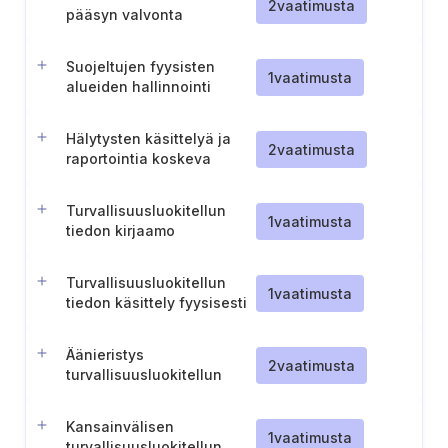
2
vaatimusta
pääsyn valvonta
Suojeltujen fyysisten
1
vaatimusta
alueiden hallinnointi
Hälytysten käsittelyä ja
2
vaatimusta
raportointia koskeva
menettely
Turvallisuusluokitellun
1
vaatimusta
tiedon kirjaamo
Turvallisuusluokitellun
1
vaatimusta
tiedon käsittely fyysisesti
suojatuilla alueilla
Äänieristys
2
vaatimusta
turvallisuusluokitellun
tiedon keskusteluun
käytetyillä alueilla
Kansainvälisen
1
vaatimusta
turvallisuusluokitellun