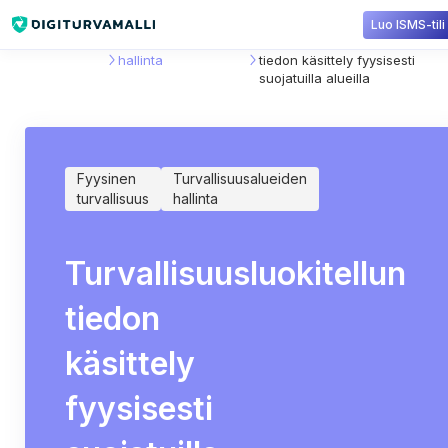
Luo ISMS-tili
Sisältökirjasto
Turvallisuusalueiden
Turvallisuusluokitellun
hallinta
tiedon käsittely fyysisesti
suojatuilla alueilla
Fyysinen
Turvallisuusalueiden
turvallisuus
hallinta
Turvallisuusluokitellun
tiedon
käsittely
fyysisesti