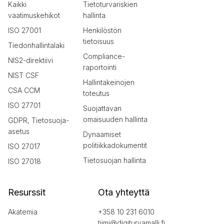
Kaikki
Tietoturvariskien
vaatimuskehikot
hallinta
ISO 27001
Henkilöstön
tietoisuus
Tiedonhallintalaki
Compliance-
NIS2-direktiivi
raportointi
NIST CSF
Hallintakeinojen
CSA CCM
toteutus
ISO 27701
Suojattavan
omaisuuden hallinta
GDPR, Tietosuoja-
asetus
Dynaamiset
politiikkadokumentit
ISO 27017
Tietosuojan hallinta
ISO 27018
Resurssit
Ota yhteyttä
Akatemia
+358 10 231 6010
tiimi@digiturvamalli.fi