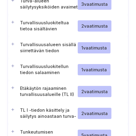
Turva-alueen
3
vaatimusta
säilytysyksiköiden avaimet
ja pääsykoodit (TL III)
Turvallisuusluokiteltua
2
vaatimusta
tietoa sisältävien
hallintayhteyksien
turvallisuus (TL III)
Turvallisuusalueen sisällä
1
vaatimusta
siirrettävän tiedon
riskiperusteinen salaus
Turvallisuusluokitellun
1
vaatimusta
tiedon salaaminen
siirrettäessä
turvallisuusalueiden
Etäkäytön rajaaminen
sisällä (TL IV)
2
vaatimusta
turvallisuusalueille (TL II)
TL I -tiedon käsittely ja
2
vaatimusta
säilytys ainoastaan turva-
alueilla (TL I)
Tunkeutumisen
5
vaatimusta