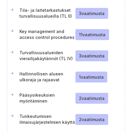
säilyttäminen (TL I)
Tila- ja laitetarkastukset
3
vaatimusta
turvallisuusalueilla (TL II)
Key management and
11
vaatimusta
access control procedures
of secure areas
Turvallisuusalueiden
3
vaatimusta
vierailijakäytännöt (TL IV)
Hallinnollisen alueen
1
vaatimusta
ulkoraja ja rajaavat
rakenteet (TL IV)
Pääsyoikeuksien
2
vaatimusta
myöntäminen
hallinnollisille alueille
Tunkeutumisen
2
vaatimusta
ilmaisujärjestelmien käyttö
hallinnollisilla alueilla (TL