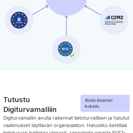
Tutustu
Aloita ilmainen
kokeilu
Digiturvamalliin
Digiturvamallin avulla rakennat tietoturvallisen ja halutut
vaatimukset täyttävän organisaation. Halusitko kehittää
tietoturvan hallintaa yleisesti, raportoida omasta NIS2-