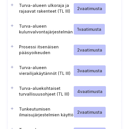
IV)
Turva-alueen ulkoraja ja
2
vaatimusta
rajaavat rakenteet (TL III)
Turva-alueen
1
vaatimusta
kulunvalvontajärjestelmän
lisävaatimukset (TL III)
Prosessi itsenäisen
2
vaatimusta
pääsyoikeuden
myöntämiseen turva-
alueelle (TL III)
Turva-alueen
3
vaatimusta
vierailijakäytännöt (TL III)
Turva-aluekohtaiset
4
vaatimusta
turvallisuusohjeet (TL III)
Tunkeutumisen
2
vaatimusta
ilmaisujärjestelmien käyttö
hallinnollisilla alueilla (TL
III)