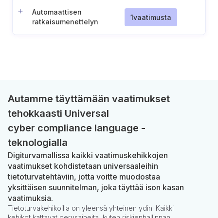
Automaattisen
1
vaatimusta
ratkaisumenettelyn
tehtävänjako ja
käsittelysääntöjen
dokumentointi
Autamme täyttämään vaatimukset
tehokkaasti Universal
cyber compliance language -
teknologialla
Digiturvamallissa kaikki vaatimuskehikkojen
vaatimukset kohdistetaan universaaleihin
tietoturvatehtäviin, jotta voitte muodostaa
yksittäisen suunnitelman, joka täyttää ison kasan
vaatimuksia.
Tietoturvakehikoilla on yleensä yhteinen ydin. Kaikki
kehikot kattavat perusaiheita, kuten riskienhallinnan,