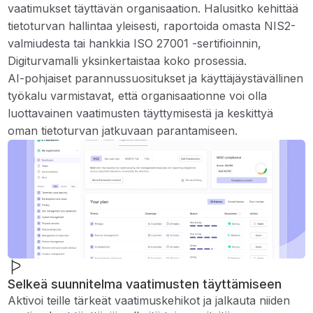
vaatimukset täyttävän organisaation. Halusitko kehittää
tietoturvan hallintaa yleisesti, raportoida omasta NIS2-
valmiudesta tai hankkia ISO 27001 -sertifioinnin,
Digiturvamalli yksinkertaistaa koko prosessia.
AI-pohjaiset parannussuositukset ja käyttäjäystävällinen
työkalu varmistavat, että organisaationne voi olla
luottavainen vaatimusten täyttymisestä ja keskittyä
oman tietoturvan jatkuvaan parantamiseen.
Selkeä suunnitelma vaatimusten täyttämiseen
Aktivoi teille tärkeät vaatimuskehikot ja jalkauta niiden