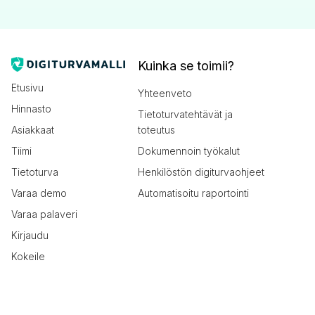
Kuinka se toimii?
Etusivu
Yhteenveto
Hinnasto
Tietoturvatehtävät ja
Asiakkaat
toteutus
Tiimi
Dokumennoin työkalut
Tietoturva
Henkilöstön digiturvaohjeet
Varaa demo
Automatisoitu raportointi
Varaa palaveri
Kirjaudu
Kokeile