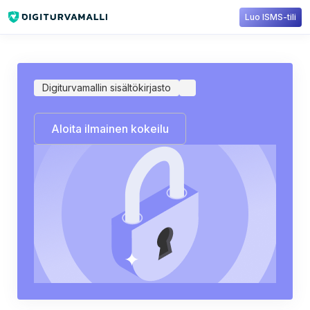
Luo ISMS-tili
Sisältökirjasto
Digiturvamalli
Automaattinen ratkaisumenettely
Digiturvamallin sisältökirjasto
Aloita ilmainen kokeilu