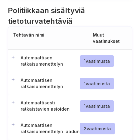
Politiikkaan sisältyviä
tietoturvatehtäviä
Tehtävän nimi
Muut
vaatimukset
Automaattisen
1
vaatimusta
ratkaisumenettelyn
käyttöönottopäätöksen
julkaiseminen
Automaattisen
1
vaatimusta
ratkaisumenettelyn
käyttöönottopäätösten
toteuttaminen
Automaattisesti
1
vaatimusta
ratkaistavien asioiden
laadunvalvonta ja
virhetilanteiden käsittely
Automaattisen
2
vaatimusta
ratkaisumenettelyn laadun
varmistaminen