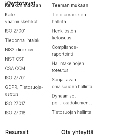
Käyttötavat
Kehikon mukaan
Teeman mukaan
Kaikki
Tietoturvariskien
vaatimuskehikot
hallinta
ISO 27001
Henkilöstön
tietoisuus
Tiedonhallintalaki
Compliance-
NIS2-direktiivi
raportointi
NIST CSF
Hallintakeinojen
CSA CCM
toteutus
ISO 27701
Suojattavan
omaisuuden hallinta
GDPR, Tietosuoja-
asetus
Dynaamiset
politiikkadokumentit
ISO 27017
Tietosuojan hallinta
ISO 27018
Resurssit
Ota yhteyttä