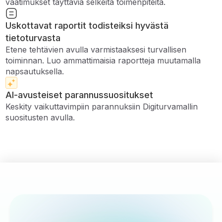
vaatimukset täyttäviä selkeitä toimenpiteitä.
Uskottavat raportit todisteiksi hyvästä
tietoturvasta
Etene tehtävien avulla varmistaaksesi turvallisen
toiminnan. Luo ammattimaisia ​​raportteja muutamalla
napsautuksella.
AI-avusteiset parannussuositukset
Keskity vaikuttavimpiin parannuksiin Digiturvamallin
suositusten avulla.