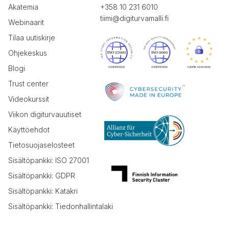
Akatemia
+358 10 231 6010
tiimi@digiturvamalli.fi
Webinaarit
Tilaa uutiskirje
Ohjekeskus
Blogi
Trust center
Videokurssit
Viikon digiturvauutiset
Käyttöehdot
Tietosuojaselosteet
Sisältöpankki: ISO 27001
Sisältöpankki: GDPR
Sisältöpankki: Katakri
Sisältöpankki: Tiedonhallintalaki