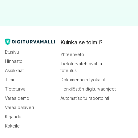
Kuinka se toimii?
Etusivu
Yhteenveto
Hinnasto
Tietoturvatehtävät ja
Asiakkaat
toteutus
Tiimi
Dokumennoin työkalut
Tietoturva
Henkilöstön digiturvaohjeet
Varaa demo
Automatisoitu raportointi
Varaa palaveri
Kirjaudu
Kokeile