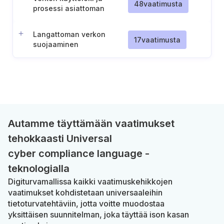
48
vaatimusta
prosessi asiattoman
verkkoliikenteen
havaitsemiseen
Langattoman verkon
17
vaatimusta
suojaaminen
Autamme täyttämään vaatimukset
tehokkaasti Universal
cyber compliance language -
teknologialla
Digiturvamallissa kaikki vaatimuskehikkojen
vaatimukset kohdistetaan universaaleihin
tietoturvatehtäviin, jotta voitte muodostaa
yksittäisen suunnitelman, joka täyttää ison kasan