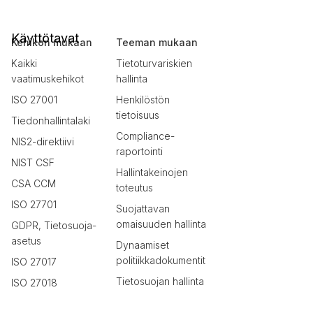
Käyttötavat
Kehikon mukaan
Teeman mukaan
Kaikki
Tietoturvariskien
vaatimuskehikot
hallinta
ISO 27001
Henkilöstön
tietoisuus
Tiedonhallintalaki
Compliance-
NIS2-direktiivi
raportointi
NIST CSF
Hallintakeinojen
CSA CCM
toteutus
ISO 27701
Suojattavan
omaisuuden hallinta
GDPR, Tietosuoja-
asetus
Dynaamiset
politiikkadokumentit
ISO 27017
Tietosuojan hallinta
ISO 27018