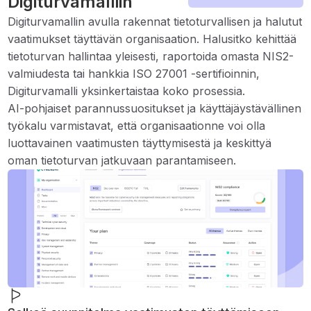
Digiturvamalliin
Digiturvamallin avulla rakennat tietoturvallisen ja halutut
vaatimukset täyttävän organisaation. Halusitko kehittää
tietoturvan hallintaa yleisesti, raportoida omasta NIS2-
valmiudesta tai hankkia ISO 27001 -sertifioinnin,
Digiturvamalli yksinkertaistaa koko prosessia.
AI-pohjaiset parannussuositukset ja käyttäjäystävällinen
työkalu varmistavat, että organisaationne voi olla
luottavainen vaatimusten täyttymisestä ja keskittyä
oman tietoturvan jatkuvaan parantamiseen.