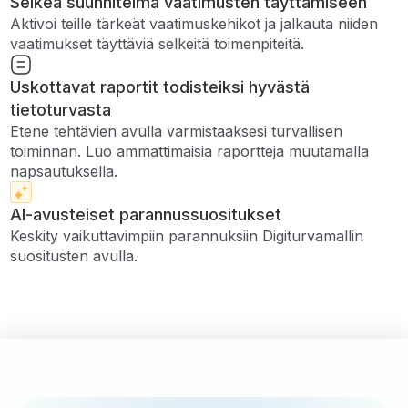
Selkeä suunnitelma vaatimusten täyttämiseen
Aktivoi teille tärkeät vaatimuskehikot ja jalkauta niiden
vaatimukset täyttäviä selkeitä toimenpiteitä.
Uskottavat raportit todisteiksi hyvästä
tietoturvasta
Etene tehtävien avulla varmistaaksesi turvallisen
toiminnan. Luo ammattimaisia ​​raportteja muutamalla
napsautuksella.
AI-avusteiset parannussuositukset
Keskity vaikuttavimpiin parannuksiin Digiturvamallin
suositusten avulla.