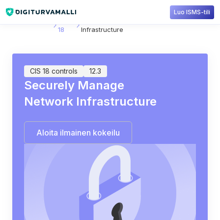
Luo ISMS-tili
Sisältökirjasto
CIS
12.3: Securely Manage Network
18
Infrastructure
CIS 18 controls
12.3
Securely Manage
Network Infrastructure
Aloita ilmainen kokeilu