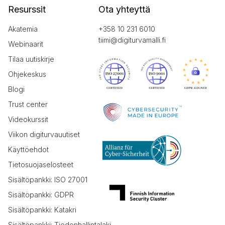
Resurssit
Ota yhteyttä
Akatemia
+358 10 231 6010
tiimi@digiturvamalli.fi
Webinaarit
Tilaa uutiskirje
Ohjekeskus
Blogi
Trust center
Videokurssit
Viikon digiturvauutiset
Käyttöehdot
Tietosuojaselosteet
Sisältöpankki: ISO 27001
Sisältöpankki: GDPR
Sisältöpankki: Katakri
Sisältöpankki: Tiedonhallintalaki