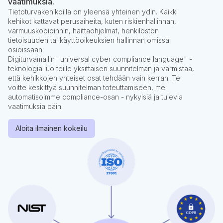
vaatimuksia.
Tietoturvakehikoilla on yleensä yhteinen ydin. Kaikki
kehikot kattavat perusaiheita, kuten riskienhallinnan,
varmuuskopioinnin, haittaohjelmat, henkilöstön
tietoisuuden tai käyttöoikeuksien hallinnan omissa
osioissaan.
Digiturvamallin "universal cyber compliance language" -
teknologia luo teille yksittäisen suunnitelman ja varmistaa,
että kehikkojen yhteiset osat tehdään vain kerran. Te
voitte keskittyä suunnitelman toteuttamiseen, me
automatisoimme compliance-osan - nykyisiä ja tulevia
vaatimuksia päin.
Aloita ilmainen kokeilu