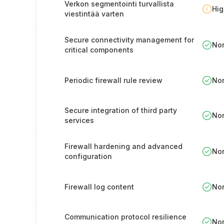
Verkon segmentointi turvallista
Hi
viestintää varten
Secure connectivity management for
No
critical components
Periodic firewall rule review
No
Secure integration of third party
No
services
Firewall hardening and advanced
No
configuration
Firewall log content
No
Communication protocol resilience
No