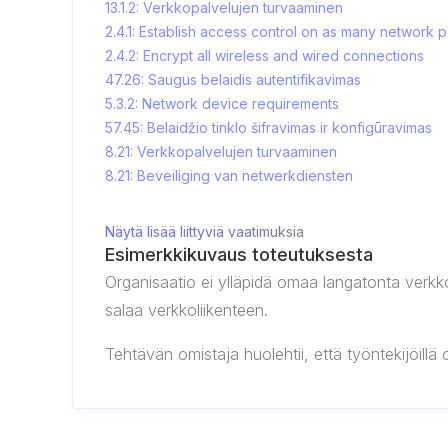
13.1.2: Verkkopalvelujen turvaaminen
2.4.1: Establish access control on as many network p
2.4.2: Encrypt all wireless and wired connections
47.26: Saugus belaidis autentifikavimas
5.3.2: Network device requirements
57.45: Belaidžio tinklo šifravimas ir konfigūravimas
8.21: Verkkopalvelujen turvaaminen
8.21: Beveiliging van netwerkdiensten
Näytä lisää liittyviä vaatimuksia
Esimerkkikuvaus toteutuksesta
Organisaatio ei ylläpidä omaa langatonta verkkoa
salaa verkkoliikenteen.
Tehtävän omistaja huolehtii, että työntekijöillä