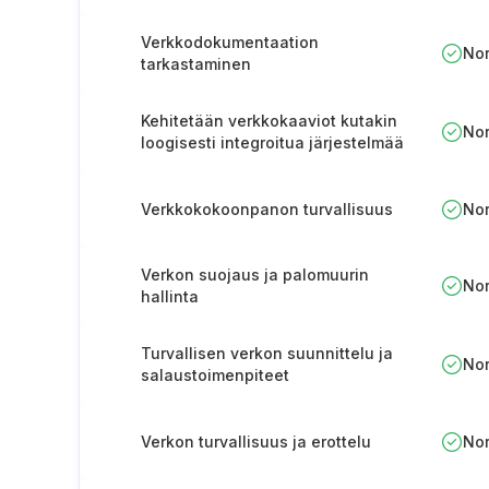
Verkkodokumentaation
No
tarkastaminen
Kehitetään verkkokaaviot kutakin
No
loogisesti integroitua järjestelmää
varten
Verkkokokoonpanon turvallisuus
No
Verkon suojaus ja palomuurin
No
hallinta
Turvallisen verkon suunnittelu ja
No
salaustoimenpiteet
Verkon turvallisuus ja erottelu
No