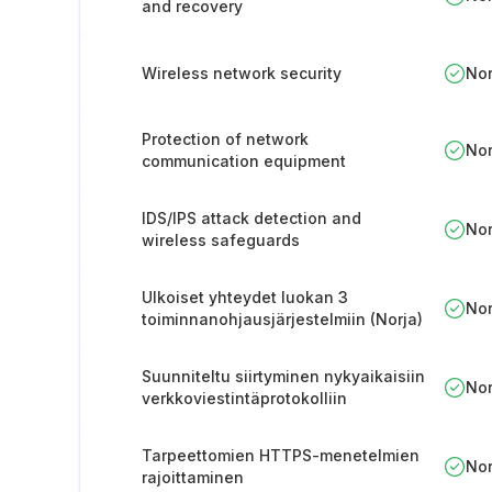
and recovery
Wireless network security
No
Protection of network
No
communication equipment
IDS/IPS attack detection and
No
wireless safeguards
Ulkoiset yhteydet luokan 3
No
toiminnanohjausjärjestelmiin (Norja)
Suunniteltu siirtyminen nykyaikaisiin
No
verkkoviestintäprotokolliin
Tarpeettomien HTTPS-menetelmien
No
rajoittaminen