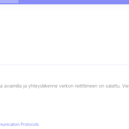
ä avaimilla ja yhteysliikenne verkon reitittimeen on salattu. V
unication Protocols