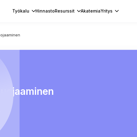
Työkalu
Hinnasto
Resurssit
Akatemia
Yritys
uojaaminen
suojaaminen