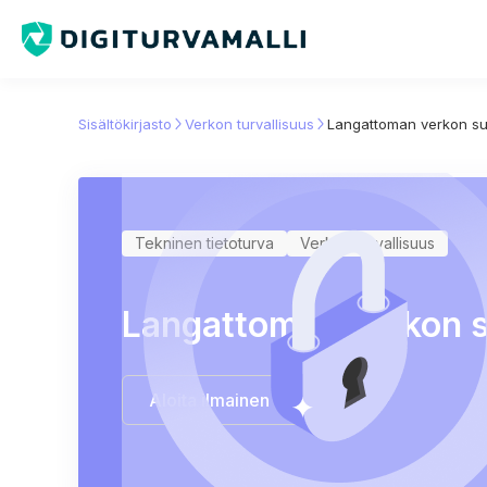
Sisältökirjasto
Verkon turvallisuus
Langattoman verkon s
Tekninen tietoturva
Verkon turvallisuus
Langattoman verkon 
Aloita ilmainen kokeilu