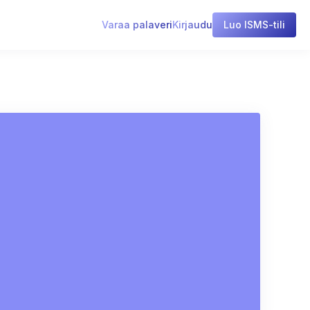
Varaa palaveri
Kirjaudu
Luo ISMS-tili