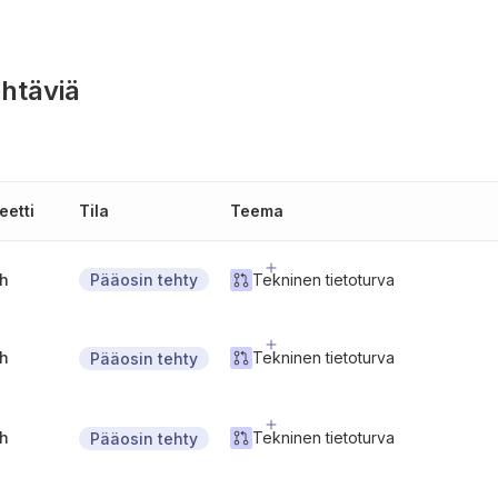
htäviä
eetti
Tila
Teema
gh
Tekninen tietoturva
Pääosin tehty
gh
Tekninen tietoturva
Pääosin tehty
gh
Tekninen tietoturva
Pääosin tehty