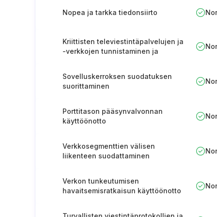
Nopea ja tarkka tiedonsiirto
No
Kriittisten televiestintäpalvelujen ja
No
-verkkojen tunnistaminen ja
dokumentointi.
Sovelluskerroksen suodatuksen
No
suorittaminen
Porttitason pääsynvalvonnan
No
käyttöönotto
Verkkosegmenttien välisen
No
liikenteen suodattaminen
Verkon tunkeutumisen
No
havaitsemisratkaisun käyttöönotto
Turvallisten viestintäprotokollien ja