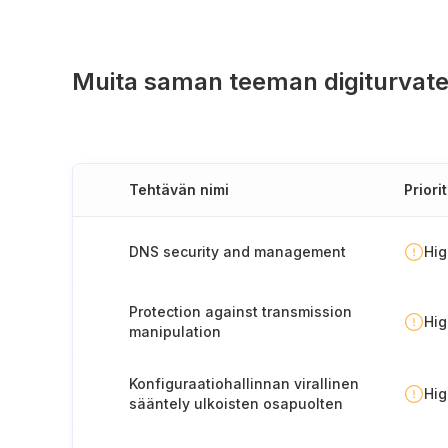
Muita saman teeman digiturvate
Tehtävän nimi
Priorit
DNS security and management
Hi
Protection against transmission
Hi
manipulation
Konfiguraatiohallinnan virallinen
Hi
sääntely ulkoisten osapuolten
kanssa toimittaessa