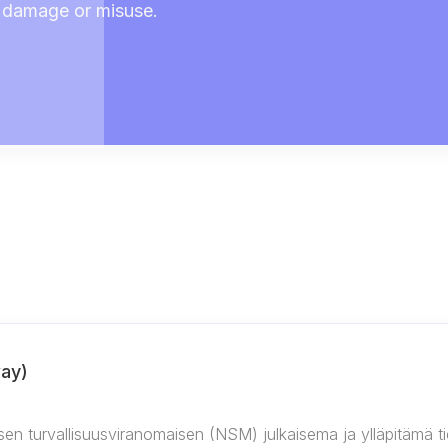
 damage or misuse.
way)
en turvallisuusviranomaisen (NSM) julkaisema ja ylläpitämä tie