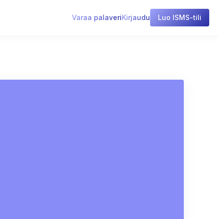
Varaa palaveri
Kirjaudu
Luo ISMS-tili