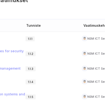
aatimukset
Tunniste
Vaatimuskeh
NSM ICT Sec
1.1.1
es for security
NSM ICT Sec
1.1.2
sk management
NSM ICT Sec
1.1.3
NSM ICT Sec
1.1.4
tion systems and
NSM ICT Sec
1.1.5