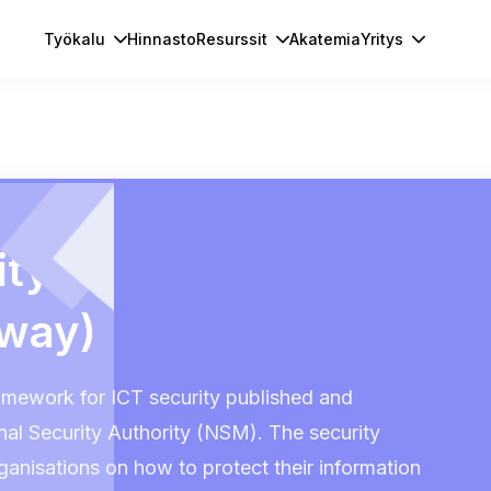
Työkalu
Hinnasto
Resurssit
Akatemia
Yritys
ity
rway)
ramework for ICT security published and
al Security Authority (NSM). The security
ganisations on how to protect their information