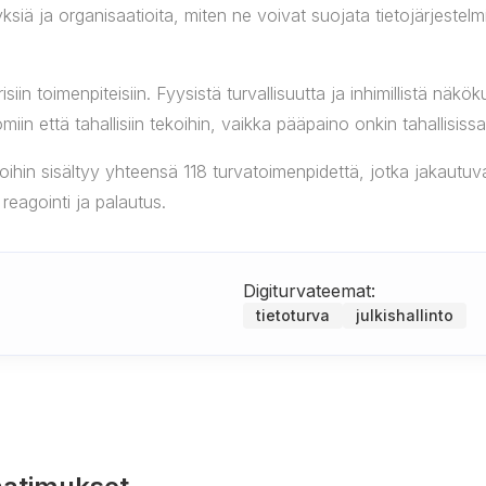
ksiä ja organisaatioita, miten ne voivat suojata tietojärjestel
isiin toimenpiteisiin. Fyysistä turvallisuutta ja inhimillistä nä
miin että tahallisiin tekoihin, vaikka pääpaino onkin tahallisissa
joihin sisältyy yhteensä 118 turvatoimenpidettä, jotka jakautuva
 reagointi ja palautus.
Digiturvateemat:
tietoturva
julkishallinto