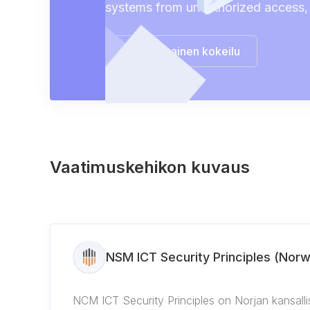
systems from unauthorized access,
Aloita ilmainen kokeilu
Vaatimuskehikon kuvaus
NSM ICT Security Principles (Nor
NCM ICT Security Principles on Norjan kansallis