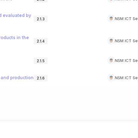
d evaluated by
NSM ICT Sec
2.1.3
roducts in the
NSM ICT Sec
2.1.4
NSM ICT Sec
2.1.5
 and production
NSM ICT Sec
2.1.6