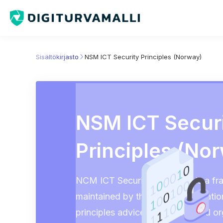
Sisältökirjasto
NSM ICT Security Principles (Norway)
NSM ICT Secur
Principles (No
NCM ICT Security Principles is a f
maintained by the Norwegian Nation
principles advice businesses and or