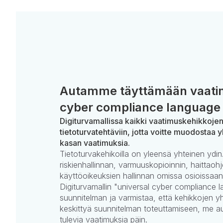
Autamme täyttämään vaatim
cyber compliance language 
Digiturvamallissa kaikki vaatimuskehikkoje
tietoturvatehtäviin, jotta voitte muodostaa y
kasan vaatimuksia.
Tietoturvakehikoilla on yleensä yhteinen ydin.
riskienhallinnan, varmuuskopioinnin, haittaohj
käyttöoikeuksien hallinnan omissa osioissaan
Digiturvamallin "universal cyber compliance la
suunnitelman ja varmistaa, että kehikkojen yh
keskittyä suunnitelman toteuttamiseen, me 
tulevia vaatimuksia päin.