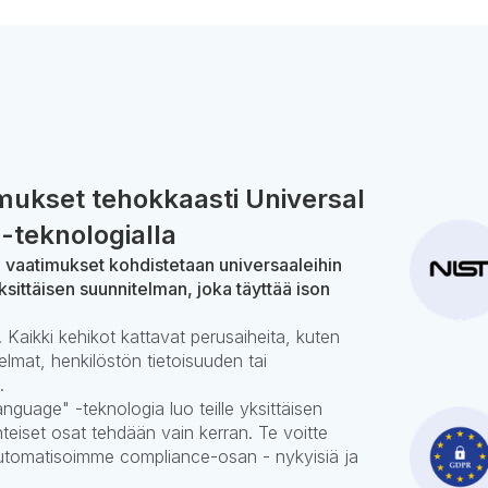
ukset tehokkaasti Universal
-teknologialla
n vaatimukset kohdistetaan universaaleihin
ksittäisen suunnitelman, joka täyttää ison
 Kaikki kehikot kattavat perusaiheita, kuten
elmat, henkilöstön tietoisuuden tai
.
nguage" -teknologia luo teille yksittäisen
teiset osat tehdään vain kerran. Te voitte
automatisoimme compliance-osan - nykyisiä ja