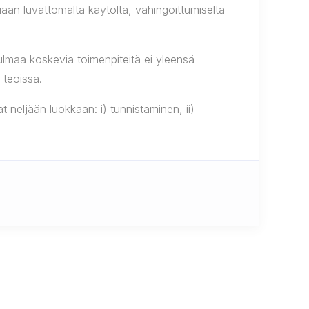
miään luvattomalta käytöltä, vahingoittumiselta
kökulmaa koskevia toimenpiteitä ei yleensä
 teoissa.
t neljään luokkaan: i) tunnistaminen, ii)