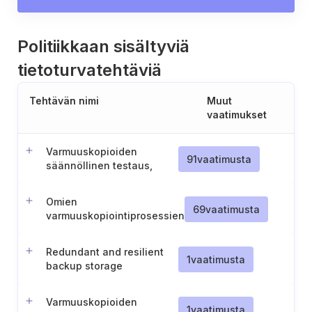
Politiikkaan sisältyviä
tietoturvatehtäviä
Tehtävän nimi
Muut
vaatimukset
Varmuuskopioiden
91
vaatimusta
säännöllinen testaus,
arviointi ja palautusohjeet
Omien
69
vaatimusta
varmuuskopiointiprosessien
dokumentointi ja
vastuuttaminen
Redundant and resilient
1
vaatimusta
backup storage
Varmuuskopioiden
1
vaatimusta