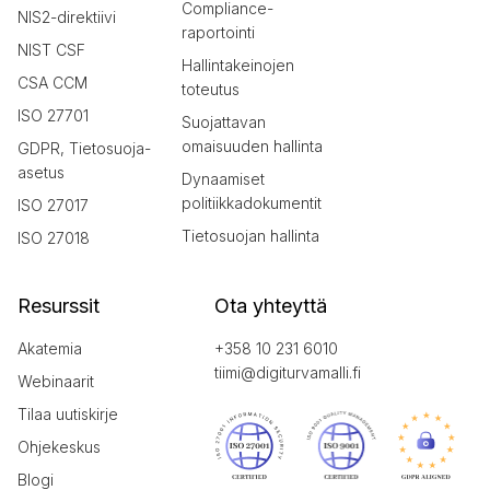
Compliance-
NIS2-direktiivi
raportointi
NIST CSF
Hallintakeinojen
CSA CCM
toteutus
ISO 27701
Suojattavan
omaisuuden hallinta
GDPR, Tietosuoja-
asetus
Dynaamiset
politiikkadokumentit
ISO 27017
Tietosuojan hallinta
ISO 27018
Resurssit
Ota yhteyttä
Akatemia
+358 10 231 6010
tiimi@digiturvamalli.fi
Webinaarit
Tilaa uutiskirje
Ohjekeskus
Blogi