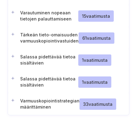
seuranta (TL III)
Varautuminen nopeaan
15
vaatimusta
tietojen palauttamiseen
vikatilanteissa
Tärkeän tieto-omaisuuden
61
vaatimusta
varmuuskopiointivastuiden
selvittäminen
Salassa pidettävää tietoa
1
vaatimusta
sisältävien
varmuuskopioiden suojaus
(ST IV)
Salassa pidettävää tietoa
1
vaatimusta
sisältävien
varmuuskopioiden suojaus
(ST III-II)
Varmuuskopiointistrategian
33
vaatimusta
määrittäminen