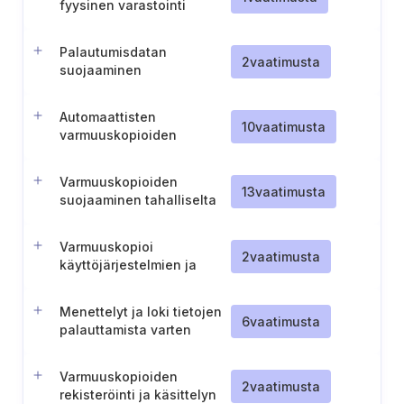
fyysinen varastointi
Palautumisdatan
2
vaatimusta
suojaaminen
Automaattisten
10
vaatimusta
varmuuskopioiden
suorittaminen yrityksen
tieto-omaisuudelle
Varmuuskopioiden
13
vaatimusta
suojaaminen tahalliselta
ja tahattomalta
poistamiselta ja
Varmuuskopioi
manipuloinnilta
2
vaatimusta
käyttöjärjestelmien ja
asennusohjelmistojen
pääkuvat
Menettelyt ja loki tietojen
6
vaatimusta
palauttamista varten
Varmuuskopioiden
2
vaatimusta
rekisteröinti ja käsittelyn