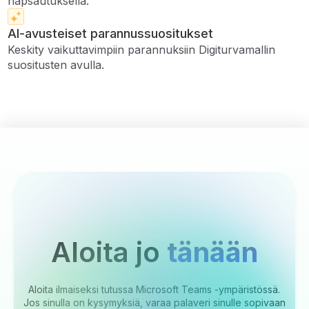
napsautuksella.
AI-avusteiset parannussuositukset
Keskity vaikuttavimpiin parannuksiin Digiturvamallin
suositusten avulla.
Aloita jo
tänään
Aloita ilmaiseksi tutussa Microsoft Teams -ympäristössä.
Jos sinulla on kysymyksiä, varaa palaveri sinulle sopivaan