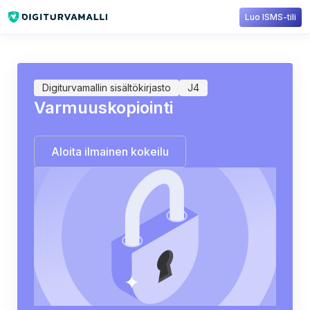
Luo ISMS-tili
Sisältökirjasto
Digiturvamalli
Varmuuskopiointi
Digiturvamallin sisältökirjasto
J4
Varmuuskopiointi
Aloita ilmainen kokeilu