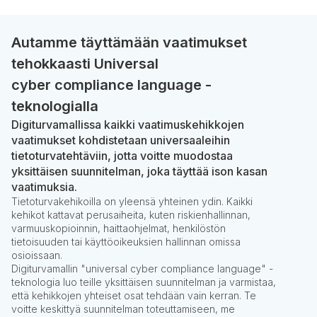
Autamme täyttämään vaatimukset
tehokkaasti Universal
cyber compliance language -
teknologialla
Digiturvamallissa kaikki vaatimuskehikkojen
vaatimukset kohdistetaan universaaleihin
tietoturvatehtäviin, jotta voitte muodostaa
yksittäisen suunnitelman, joka täyttää ison kasan
vaatimuksia.
Tietoturvakehikoilla on yleensä yhteinen ydin. Kaikki
kehikot kattavat perusaiheita, kuten riskienhallinnan,
varmuuskopioinnin, haittaohjelmat, henkilöstön
tietoisuuden tai käyttöoikeuksien hallinnan omissa
osioissaan.
Digiturvamallin "universal cyber compliance language" -
teknologia luo teille yksittäisen suunnitelman ja varmistaa,
että kehikkojen yhteiset osat tehdään vain kerran. Te
voitte keskittyä suunnitelman toteuttamiseen, me