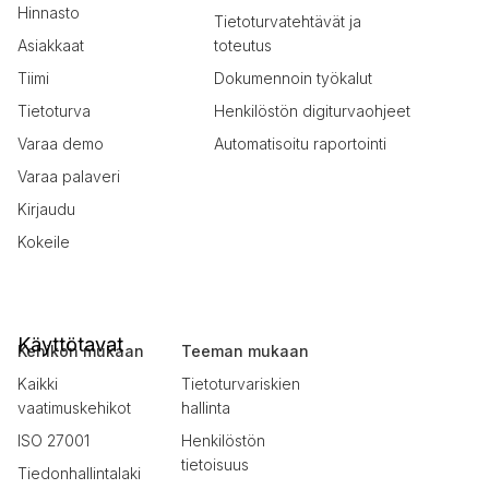
Hinnasto
Tietoturvatehtävät ja
Asiakkaat
toteutus
Tiimi
Dokumennoin työkalut
Tietoturva
Henkilöstön digiturvaohjeet
Varaa demo
Automatisoitu raportointi
Varaa palaveri
Kirjaudu
Kokeile
Käyttötavat
Kehikon mukaan
Teeman mukaan
Kaikki
Tietoturvariskien
vaatimuskehikot
hallinta
ISO 27001
Henkilöstön
tietoisuus
Tiedonhallintalaki