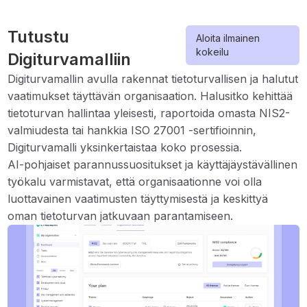
Tutustu
Aloita ilmainen
kokeilu
Digiturvamalliin
Digiturvamallin avulla rakennat tietoturvallisen ja halutut
vaatimukset täyttävän organisaation. Halusitko kehittää
tietoturvan hallintaa yleisesti, raportoida omasta NIS2-
valmiudesta tai hankkia ISO 27001 -sertifioinnin,
Digiturvamalli yksinkertaistaa koko prosessia.
AI-pohjaiset parannussuositukset ja käyttäjäystävällinen
työkalu varmistavat, että organisaationne voi olla
luottavainen vaatimusten täyttymisestä ja keskittyä
oman tietoturvan jatkuvaan parantamiseen.