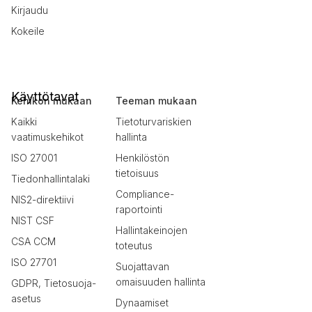
Kirjaudu
Kokeile
Käyttötavat
Kehikon mukaan
Teeman mukaan
Kaikki
Tietoturvariskien
vaatimuskehikot
hallinta
ISO 27001
Henkilöstön
tietoisuus
Tiedonhallintalaki
Compliance-
NIS2-direktiivi
raportointi
NIST CSF
Hallintakeinojen
CSA CCM
toteutus
ISO 27701
Suojattavan
omaisuuden hallinta
GDPR, Tietosuoja-
asetus
Dynaamiset