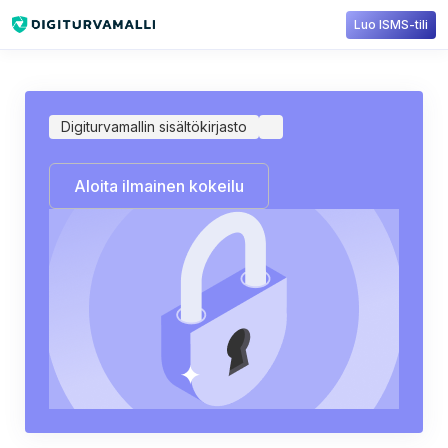
Luo ISMS-tili
Sisältökirjasto
Digiturvamalli
Tekoälyn hallinnointi
Digiturvamallin sisältökirjasto
Aloita ilmainen kokeilu