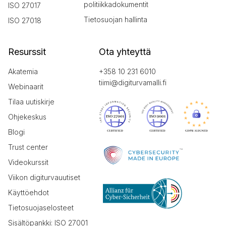
politiikkadokumentit
ISO 27017
Tietosuojan hallinta
ISO 27018
Resurssit
Ota yhteyttä
Akatemia
+358 10 231 6010
tiimi@digiturvamalli.fi
Webinaarit
Tilaa uutiskirje
Ohjekeskus
Blogi
Trust center
Videokurssit
Viikon digiturvauutiset
Käyttöehdot
Tietosuojaselosteet
Sisältöpankki: ISO 27001