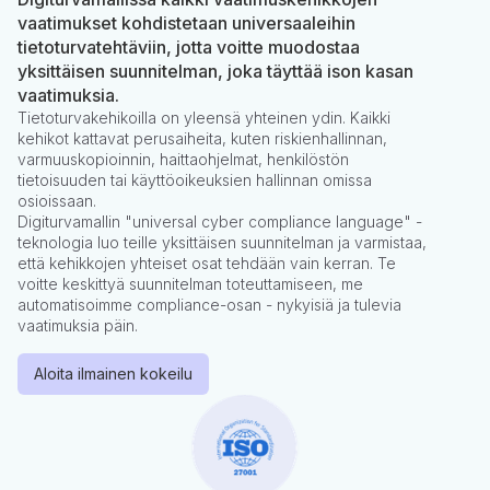
vaatimukset kohdistetaan universaaleihin
tietoturvatehtäviin, jotta voitte muodostaa
yksittäisen suunnitelman, joka täyttää ison kasan
vaatimuksia.
Tietoturvakehikoilla on yleensä yhteinen ydin. Kaikki
kehikot kattavat perusaiheita, kuten riskienhallinnan,
varmuuskopioinnin, haittaohjelmat, henkilöstön
tietoisuuden tai käyttöoikeuksien hallinnan omissa
osioissaan.
Digiturvamallin "universal cyber compliance language" -
teknologia luo teille yksittäisen suunnitelman ja varmistaa,
että kehikkojen yhteiset osat tehdään vain kerran. Te
voitte keskittyä suunnitelman toteuttamiseen, me
automatisoimme compliance-osan - nykyisiä ja tulevia
vaatimuksia päin.
Aloita ilmainen kokeilu