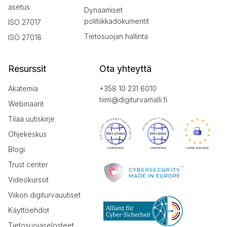
asetus
Dynaamiset
politiikkadokumentit
ISO 27017
Tietosuojan hallinta
ISO 27018
Resurssit
Ota yhteyttä
Akatemia
+358 10 231 6010
tiimi@digiturvamalli.fi
Webinaarit
Tilaa uutiskirje
Ohjekeskus
Blogi
Trust center
Videokurssit
Viikon digiturvauutiset
Käyttöehdot
Tietosuojaselosteet