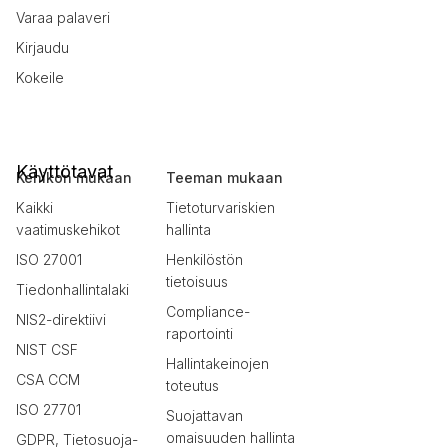
Varaa palaveri
Kirjaudu
Kokeile
Käyttötavat
Kehikon mukaan
Teeman mukaan
Kaikki
Tietoturvariskien
vaatimuskehikot
hallinta
ISO 27001
Henkilöstön
tietoisuus
Tiedonhallintalaki
Compliance-
NIS2-direktiivi
raportointi
NIST CSF
Hallintakeinojen
CSA CCM
toteutus
ISO 27701
Suojattavan
omaisuuden hallinta
GDPR, Tietosuoja-