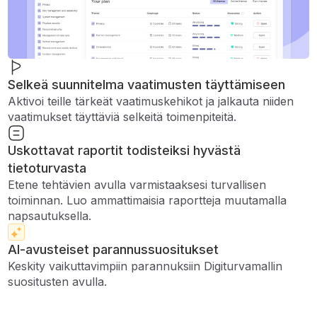
Selkeä suunnitelma vaatimusten täyttämiseen
Aktivoi teille tärkeät vaatimuskehikot ja jalkauta niiden
vaatimukset täyttäviä selkeitä toimenpiteitä.
Uskottavat raportit todisteiksi hyvästä
tietoturvasta
Etene tehtävien avulla varmistaaksesi turvallisen
toiminnan. Luo ammattimaisia ​​raportteja muutamalla
napsautuksella.
AI-avusteiset parannussuositukset
Keskity vaikuttavimpiin parannuksiin Digiturvamallin
suositusten avulla.