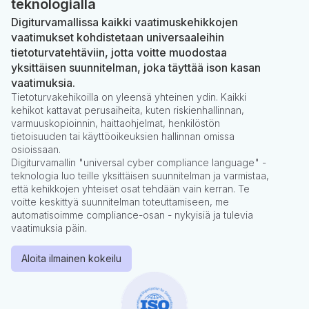
teknologialla
Digiturvamallissa kaikki vaatimuskehikkojen
vaatimukset kohdistetaan universaaleihin
tietoturvatehtäviin, jotta voitte muodostaa
yksittäisen suunnitelman, joka täyttää ison kasan
vaatimuksia.
Tietoturvakehikoilla on yleensä yhteinen ydin. Kaikki
kehikot kattavat perusaiheita, kuten riskienhallinnan,
varmuuskopioinnin, haittaohjelmat, henkilöstön
tietoisuuden tai käyttöoikeuksien hallinnan omissa
osioissaan.
Digiturvamallin "universal cyber compliance language" -
teknologia luo teille yksittäisen suunnitelman ja varmistaa,
että kehikkojen yhteiset osat tehdään vain kerran. Te
voitte keskittyä suunnitelman toteuttamiseen, me
automatisoimme compliance-osan - nykyisiä ja tulevia
vaatimuksia päin.
Aloita ilmainen kokeilu