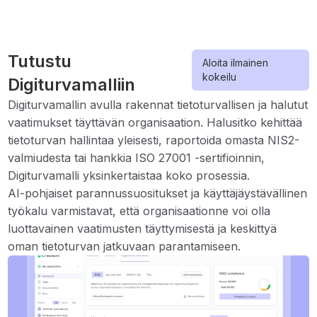
Tutustu
Aloita ilmainen
kokeilu
Digiturvamalliin
Digiturvamallin avulla rakennat tietoturvallisen ja halutut
vaatimukset täyttävän organisaation. Halusitko kehittää
tietoturvan hallintaa yleisesti, raportoida omasta NIS2-
valmiudesta tai hankkia ISO 27001 -sertifioinnin,
Digiturvamalli yksinkertaistaa koko prosessia.
AI-pohjaiset parannussuositukset ja käyttäjäystävällinen
työkalu varmistavat, että organisaationne voi olla
luottavainen vaatimusten täyttymisestä ja keskittyä
oman tietoturvan jatkuvaan parantamiseen.