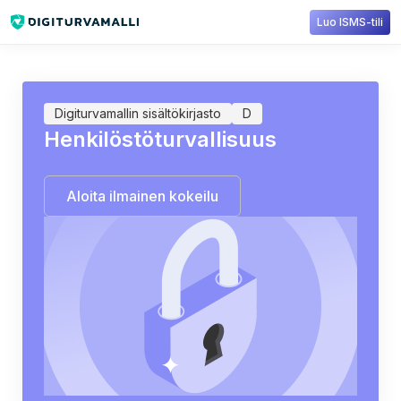
Luo ISMS-tili
Sisältökirjasto
Digiturvamalli
Henkilöstöturvallisuus
Digiturvamallin sisältökirjasto
D
Henkilöstöturvallisuus
Aloita ilmainen kokeilu