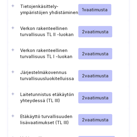
ympäristön suojauksessa
Tietojenkäsittely-
1
vaatimusta
ympäristöjen yhdistäminen
yhdyskäytäväratkaisulla
(TL III)
Verkon rakenteellinen
2
vaatimusta
turvallisuus TL II -luokan
ympäristöissä (TL II)
Verkon rakenteellinen
2
vaatimusta
turvallisuus TL I -luokan
ympäristöissä (TL I)
Järjestelmäkovennus
2
vaatimusta
turvallisuusluokitelluissa
ympäristöissä (TL III)
Laitetunnistus etäkäytön
2
vaatimusta
yhteydessä (TL III)
Etäkäyttö turvallisuuden
2
vaatimusta
lisävaatimukset (TL III)