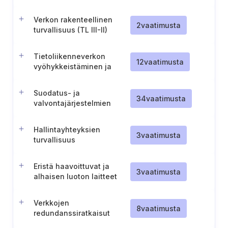
Verkon rakenteellinen
2
vaatimusta
turvallisuus (TL III-II)
Tietoliikenneverkon
12
vaatimusta
vyöhykkeistäminen ja
suodatuskäytännöt
suojaustason sisällä
Suodatus- ja
34
vaatimusta
valvontajärjestelmien
hallinnointi
Hallintayhteyksien
3
vaatimusta
turvallisuus
Eristä haavoittuvat ja
3
vaatimusta
alhaisen luoton laitteet
Verkkojen
8
vaatimusta
redundanssiratkaisut