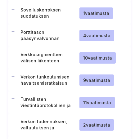
ja dokumentointi.
Sovelluskerroksen
1
vaatimusta
suodatuksen
suorittaminen
Porttitason
4
vaatimusta
pääsynvalvonnan
käyttöönotto
Verkkosegmenttien
10
vaatimusta
välisen liikenteen
suodattaminen
Verkon tunkeutumisen
9
vaatimusta
havaitsemisratkaisun
käyttöönotto
Turvallisten
11
vaatimusta
viestintäprotokollien ja
verkonhallinnan käyttö
Verkon todennuksen,
2
vaatimusta
valtuutuksen ja
tarkastuksen