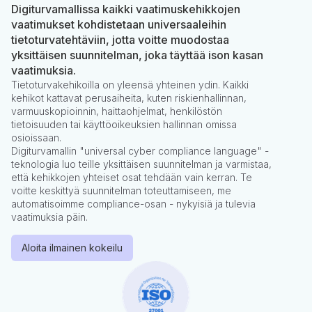
Digiturvamallissa kaikki vaatimuskehikkojen
vaatimukset kohdistetaan universaaleihin
tietoturvatehtäviin, jotta voitte muodostaa
yksittäisen suunnitelman, joka täyttää ison kasan
vaatimuksia.
Tietoturvakehikoilla on yleensä yhteinen ydin. Kaikki
kehikot kattavat perusaiheita, kuten riskienhallinnan,
varmuuskopioinnin, haittaohjelmat, henkilöstön
tietoisuuden tai käyttöoikeuksien hallinnan omissa
osioissaan.
Digiturvamallin "universal cyber compliance language" -
teknologia luo teille yksittäisen suunnitelman ja varmistaa,
että kehikkojen yhteiset osat tehdään vain kerran. Te
voitte keskittyä suunnitelman toteuttamiseen, me
automatisoimme compliance-osan - nykyisiä ja tulevia
vaatimuksia päin.
Aloita ilmainen kokeilu