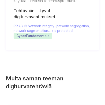
käyttää turvallisia todennusprotokollia.
Tehtävään liittyvät
digiturvavaatimukset
PR.AC-5: Network integrity (network segregation,
network segmentation… ) is protected.
CyberFundamentals
Muita saman teeman
digiturvatehtäviä