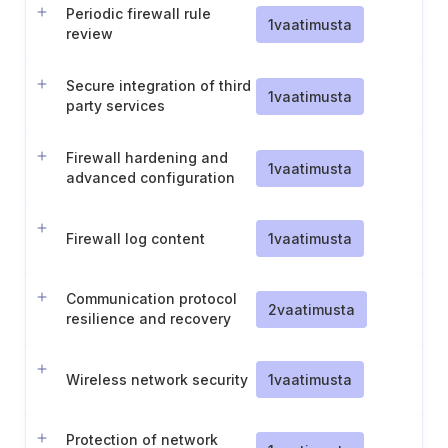
Periodic firewall rule
1
vaatimusta
review
Secure integration of third
1
vaatimusta
party services
Firewall hardening and
1
vaatimusta
advanced configuration
Firewall log content
1
vaatimusta
Communication protocol
2
vaatimusta
resilience and recovery
Wireless network security
1
vaatimusta
Protection of network