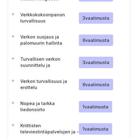
integroitua järjestelmää
varten
Verkkokokoonpanon
3
vaatimusta
turvallisuus
Verkon suojaus ja
6
vaatimusta
palomuurin hallinta
Turvallisen verkon
3
vaatimusta
suunnittelu ja
salaustoimenpiteet
Verkon turvallisuus ja
6
vaatimusta
erottelu
Nopea ja tarkka
1
vaatimusta
tiedonsiirto
Kriittisten
1
vaatimusta
televiestintäpalvelujen ja -
verkkojen tunnistaminen