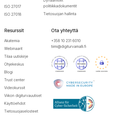
Dynaamiset
politiikkadokumentit
ISO 27017
Tietosuojan hallinta
ISO 27018
Resurssit
Ota yhteyttä
Akatemia
+358 10 231 6010
tiimi@digiturvamalli.fi
Webinaarit
Tilaa uutiskirje
Ohjekeskus
Blogi
Trust center
Videokurssit
Viikon digiturvauutiset
Käyttöehdot
Tietosuojaselosteet