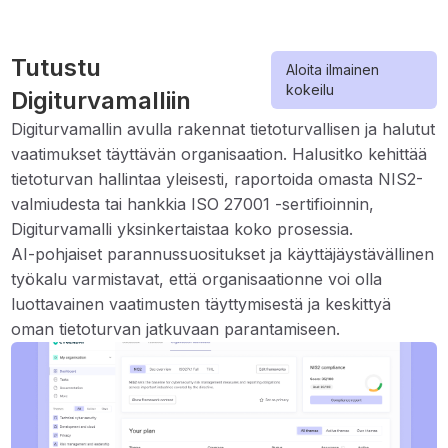
Tutustu
Aloita ilmainen
kokeilu
Digiturvamalliin
Digiturvamallin avulla rakennat tietoturvallisen ja halutut
vaatimukset täyttävän organisaation. Halusitko kehittää
tietoturvan hallintaa yleisesti, raportoida omasta NIS2-
valmiudesta tai hankkia ISO 27001 -sertifioinnin,
Digiturvamalli yksinkertaistaa koko prosessia.
AI-pohjaiset parannussuositukset ja käyttäjäystävällinen
työkalu varmistavat, että organisaationne voi olla
luottavainen vaatimusten täyttymisestä ja keskittyä
oman tietoturvan jatkuvaan parantamiseen.