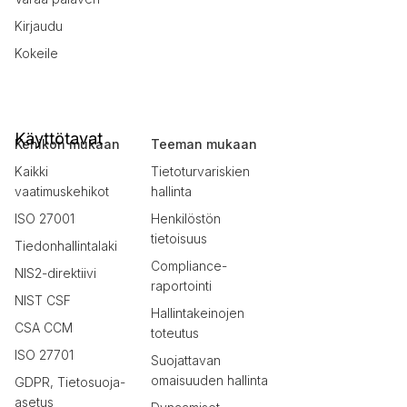
Kirjaudu
Kokeile
Käyttötavat
Kehikon mukaan
Teeman mukaan
Kaikki
Tietoturvariskien
vaatimuskehikot
hallinta
ISO 27001
Henkilöstön
tietoisuus
Tiedonhallintalaki
Compliance-
NIS2-direktiivi
raportointi
NIST CSF
Hallintakeinojen
CSA CCM
toteutus
ISO 27701
Suojattavan
omaisuuden hallinta
GDPR, Tietosuoja-
asetus