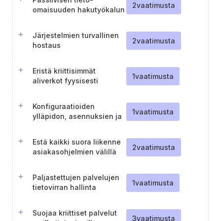
2
vaatimusta
omaisuuden hakutyökalun
käyttäminen
Järjestelmien turvallinen
2
vaatimusta
hostaus
Eristä kriittisimmät
1
vaatimusta
aliverkot fyysisesti
Konfiguraatioiden
1
vaatimusta
ylläpidon, asennuksien ja
operaatioiden turvallisuus
Estä kaikki suora liikenne
2
vaatimusta
asiakasohjelmien välillä
Paljastettujen palvelujen
1
vaatimusta
tietovirran hallinta
Suojaa kriittiset palvelut
3
vaatimusta