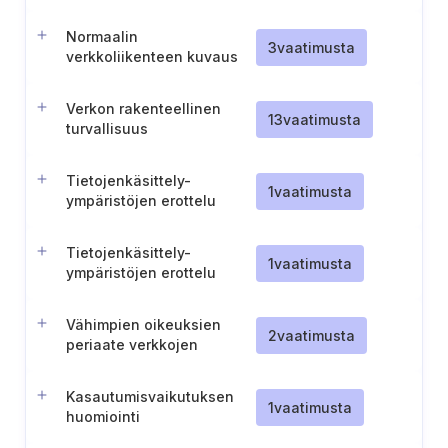
Normaalin
3
vaatimusta
verkkoliikenteen kuvaus
Verkon rakenteellinen
13
vaatimusta
turvallisuus
Tietojenkäsittely-
1
vaatimusta
ympäristöjen erottelu
palomuurilla
Tietojenkäsittely-
1
vaatimusta
ympäristöjen erottelu
Vähimpien oikeuksien
2
vaatimusta
periaate verkkojen
vyöhykkeistämisessä
Kasautumisvaikutuksen
1
vaatimusta
huomiointi
tietojenkäsittely-