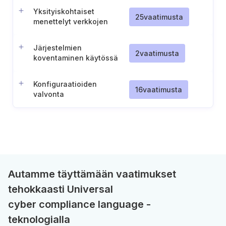
Yksityiskohtaiset
25
vaatimusta
menettelyt verkkojen
hallintaa, valvontaa ja
segmentointia varten
Järjestelmien
2
vaatimusta
koventaminen käytössä
olevien palveluiden
minimoinnilla
Konfiguraatioiden
16
vaatimusta
valvonta
Autamme täyttämään vaatimukset
tehokkaasti Universal
cyber compliance language -
teknologialla