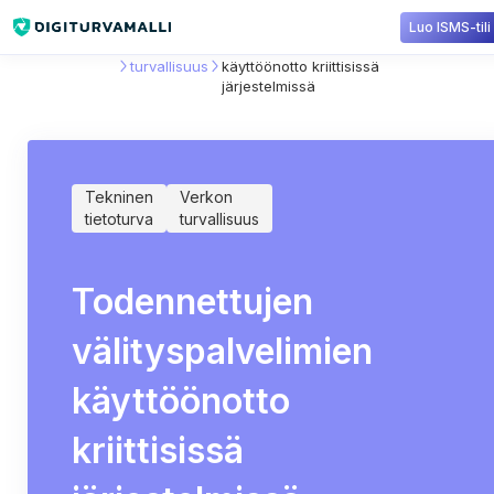
Luo ISMS-tili
Sisältökirjasto
Verkon
Todennettujen välityspalvelimien
turvallisuus
käyttöönotto kriittisissä
järjestelmissä
Tekninen
Verkon
tietoturva
turvallisuus
Todennettujen
välityspalvelimien
käyttöönotto
kriittisissä