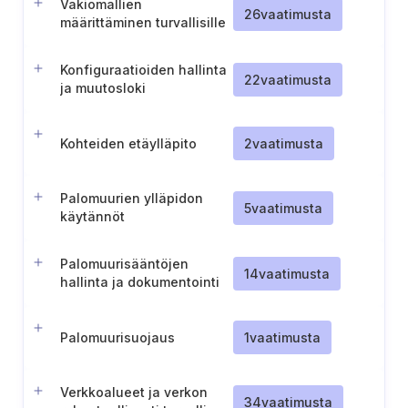
Vakiomallien
26
vaatimusta
määrittäminen turvallisille
konfiguraatioille
Konfiguraatioiden hallinta
22
vaatimusta
ja muutosloki
Kohteiden etäylläpito
2
vaatimusta
Palomuurien ylläpidon
5
vaatimusta
käytännöt
Palomuurisääntöjen
14
vaatimusta
hallinta ja dokumentointi
Palomuurisuojaus
1
vaatimusta
Verkkoalueet ja verkon
34
vaatimusta