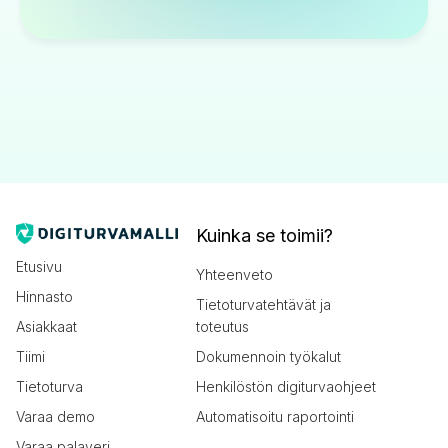
Kuinka se toimii?
Etusivu
Yhteenveto
Hinnasto
Tietoturvatehtävät ja
Asiakkaat
toteutus
Tiimi
Dokumennoin työkalut
Tietoturva
Henkilöstön digiturvaohjeet
Varaa demo
Automatisoitu raportointi
Varaa palaveri