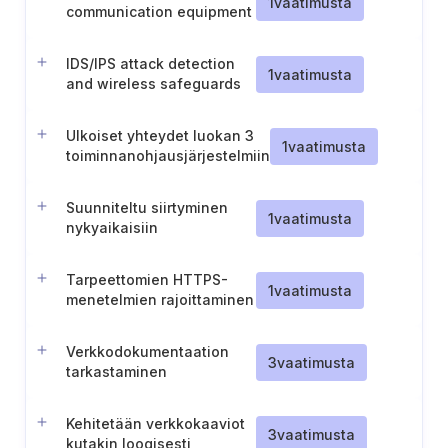
1
vaatimusta
communication equipment
IDS/IPS attack detection
1
vaatimusta
and wireless safeguards
Ulkoiset yhteydet luokan 3
1
vaatimusta
toiminnanohjausjärjestelmiin
(Norja)
Suunniteltu siirtyminen
1
vaatimusta
nykyaikaisiin
verkkoviestintäprotokolliin
Tarpeettomien HTTPS-
1
vaatimusta
menetelmien rajoittaminen
Verkkodokumentaation
3
vaatimusta
tarkastaminen
Kehitetään verkkokaaviot
3
vaatimusta
kutakin loogisesti