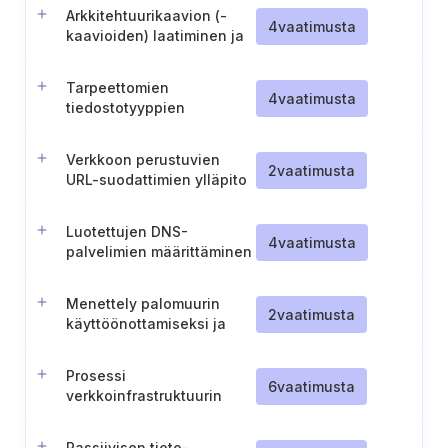
keskittäminen.
Arkkitehtuurikaavion (-
4
vaatimusta
kaavioiden) laatiminen ja
ylläpito
Tarpeettomien
4
vaatimusta
tiedostotyyppien
estäminen
Verkkoon perustuvien
2
vaatimusta
URL-suodattimien ylläpito
ja käyttöönotto.
Luotettujen DNS-
4
vaatimusta
palvelimien määrittäminen
yrityksen tieto-
omaisuuksissa
Menettely palomuurin
2
vaatimusta
käyttöönottamiseksi ja
hallitsemiseksi
palvelimissa
Prosessi
6
vaatimusta
verkkoinfrastruktuurin
turvallista konfigurointia
varten
Passiivisen tieto-