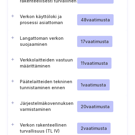
rakenteellisesti turvallinen
suunnittelu
Verkon käyttöloki ja
48
vaatimusta
prosessi asiattoman
verkkoliikenteen
havaitsemiseen
Langattoman verkon
17
vaatimusta
suojaaminen
Verkkolaitteiden vastuun
11
vaatimusta
määrittäminen
Päätelaitteiden tekninen
1
vaatimusta
tunnistaminen ennen
verkkoon pääsyä (ST III-II)
Järjestelmäkovennuksen
20
vaatimusta
varmistaminen
Verkon rakenteellinen
2
vaatimusta
turvallisuus (TL IV)