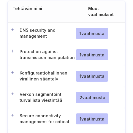
Tehtävän nimi
Muut
vaatimukset
DNS security and
1
vaatimusta
management
Protection against
1
vaatimusta
transmission manipulation
Konfiguraatiohallinnan
1
vaatimusta
virallinen sääntely
ulkoisten osapuolten
kanssa toimittaessa
Verkon segmentointi
2
vaatimusta
turvallista viestintää
varten
Secure connectivity
1
vaatimusta
management for critical
components