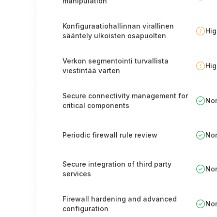
manipulation
Konfiguraatiohallinnan virallinen
Hi
sääntely ulkoisten osapuolten
kanssa toimittaessa
Verkon segmentointi turvallista
Hi
viestintää varten
Secure connectivity management for
No
critical components
Periodic firewall rule review
No
Secure integration of third party
No
services
Firewall hardening and advanced
No
configuration