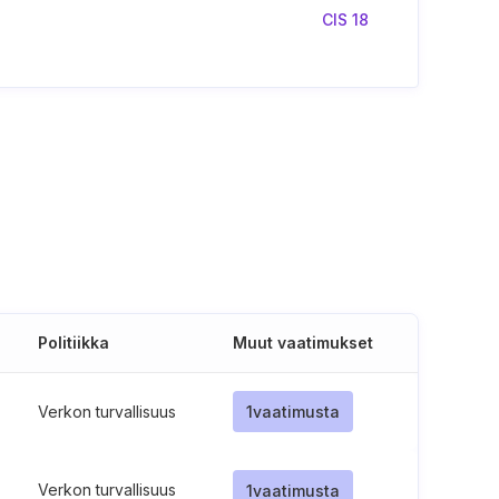
CIS 18
Politiikka
Muut vaatimukset
Verkon turvallisuus
1
vaatimusta
Verkon turvallisuus
1
vaatimusta