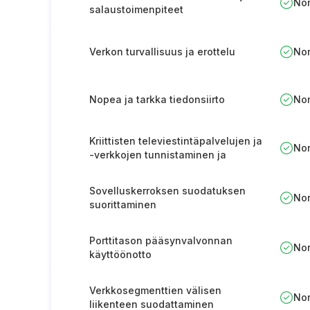
No
salaustoimenpiteet
Verkon turvallisuus ja erottelu
No
Nopea ja tarkka tiedonsiirto
No
Kriittisten televiestintäpalvelujen ja
No
-verkkojen tunnistaminen ja
dokumentointi.
Sovelluskerroksen suodatuksen
No
suorittaminen
Porttitason pääsynvalvonnan
No
käyttöönotto
Verkkosegmenttien välisen
No
liikenteen suodattaminen