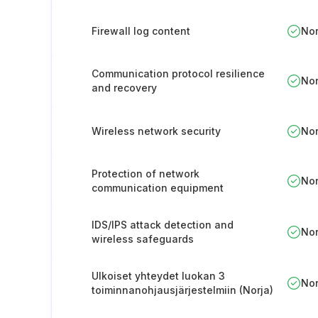
Firewall log content
No
Communication protocol resilience
No
and recovery
Wireless network security
No
Protection of network
No
communication equipment
IDS/IPS attack detection and
No
wireless safeguards
Ulkoiset yhteydet luokan 3
No
toiminnanohjausjärjestelmiin (Norja)