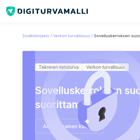
Sisältökirjasto
Verkon turvallisuus
Sovelluskerroksen suo
Tekninen tietoturva
Verkon turvallisuus
Sovelluskerroksen su
suorittaminen
Aloita ilmainen kokeilu