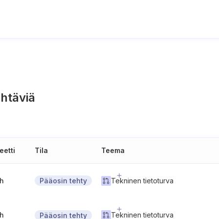
htäviä
eetti
Tila
Teema
gh
Tekninen tietoturva
Pääosin tehty
gh
Tekninen tietoturva
Pääosin tehty