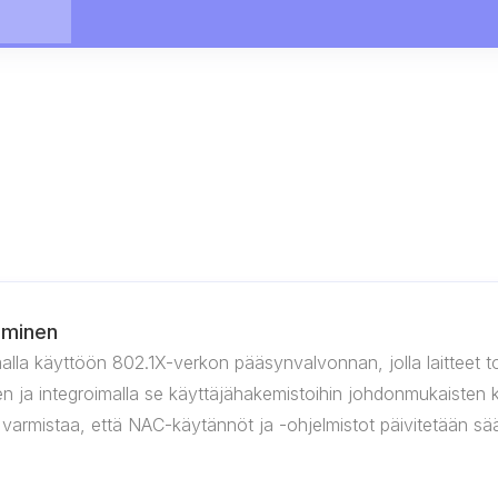
aminen
malla käyttöön 802.1X-verkon pääsynvalvonnan, jolla laitteet
 ja integroimalla se käyttäjähakemistoihin johdonmukaisten k
ja varmistaa, että NAC-käytännöt ja -ohjelmistot päivitetään sää