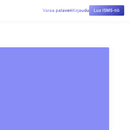
Varaa palaveri
Kirjaudu
Luo ISMS-tili