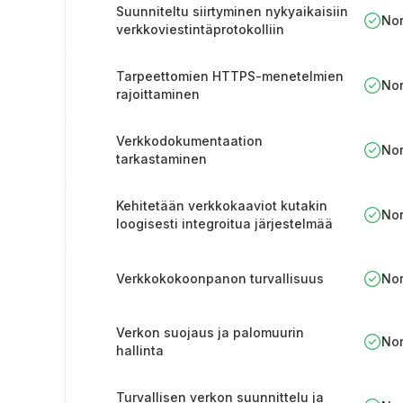
Suunniteltu siirtyminen nykyaikaisiin
No
verkkoviestintäprotokolliin
Tarpeettomien HTTPS-menetelmien
No
rajoittaminen
Verkkodokumentaation
No
tarkastaminen
Kehitetään verkkokaaviot kutakin
No
loogisesti integroitua järjestelmää
varten
Verkkokokoonpanon turvallisuus
No
Verkon suojaus ja palomuurin
No
hallinta
Turvallisen verkon suunnittelu ja