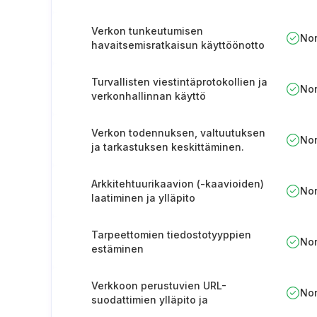
Verkon tunkeutumisen
No
havaitsemisratkaisun käyttöönotto
Turvallisten viestintäprotokollien ja
No
verkonhallinnan käyttö
Verkon todennuksen, valtuutuksen
No
ja tarkastuksen keskittäminen.
Arkkitehtuurikaavion (-kaavioiden)
No
laatiminen ja ylläpito
Tarpeettomien tiedostotyyppien
No
estäminen
Verkkoon perustuvien URL-
No
suodattimien ylläpito ja
käyttöönotto.