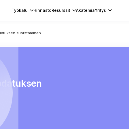
Työkalu
Hinnasto
Resurssit
Akatemia
Yritys
datuksen suorittaminen
odatuksen