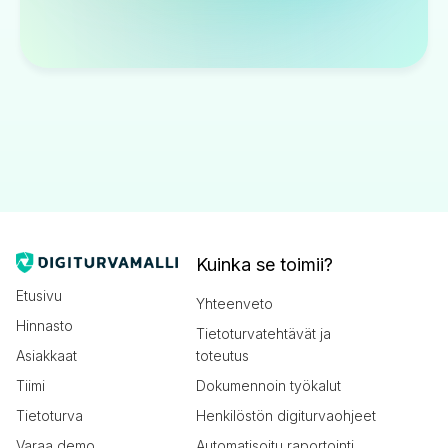
Kuinka se toimii?
Etusivu
Yhteenveto
Hinnasto
Tietoturvatehtävät ja
Asiakkaat
toteutus
Tiimi
Dokumennoin työkalut
Tietoturva
Henkilöstön digiturvaohjeet
Varaa demo
Automatisoitu raportointi