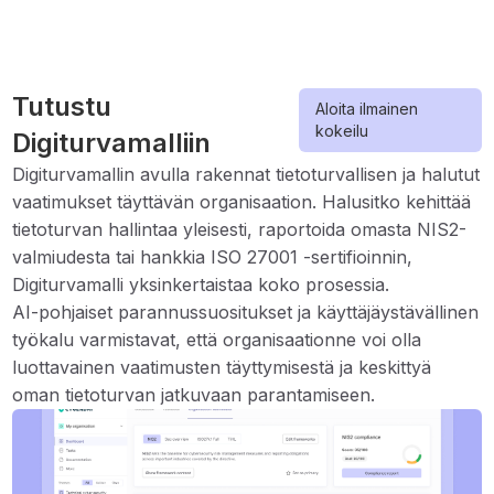
Tutustu
Aloita ilmainen
kokeilu
Digiturvamalliin
Digiturvamallin avulla rakennat tietoturvallisen ja halutut
vaatimukset täyttävän organisaation. Halusitko kehittää
tietoturvan hallintaa yleisesti, raportoida omasta NIS2-
valmiudesta tai hankkia ISO 27001 -sertifioinnin,
Digiturvamalli yksinkertaistaa koko prosessia.
AI-pohjaiset parannussuositukset ja käyttäjäystävällinen
työkalu varmistavat, että organisaationne voi olla
luottavainen vaatimusten täyttymisestä ja keskittyä
oman tietoturvan jatkuvaan parantamiseen.