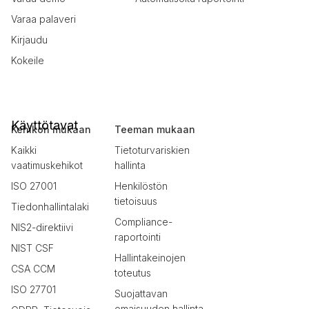
Varaa palaveri
Kirjaudu
Kokeile
Käyttötavat
Kehikon mukaan
Teeman mukaan
Kaikki
Tietoturvariskien
vaatimuskehikot
hallinta
ISO 27001
Henkilöstön
tietoisuus
Tiedonhallintalaki
Compliance-
NIS2-direktiivi
raportointi
NIST CSF
Hallintakeinojen
CSA CCM
toteutus
ISO 27701
Suojattavan
omaisuuden hallinta