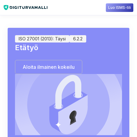
Luo ISMS-tili
Sisältökirjasto
ISO 27001
6.2.2: Etätyö
ISO 27001 (2013): Täysi
6.2.2
Etätyö
Aloita ilmainen kokeilu