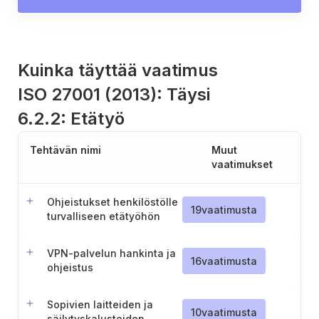
Kuinka täyttää vaatimus
ISO 27001 (2013): Täysi
6.2.2: Etätyö
Tehtävän nimi
Muut
vaatimukset
Ohjeistukset henkilöstölle
19
vaatimusta
turvalliseen etätyöhön
liittyen
VPN-palvelun hankinta ja
16
vaatimusta
ohjeistus
Sopivien laitteiden ja
10
vaatimusta
säilytyskalusteiden