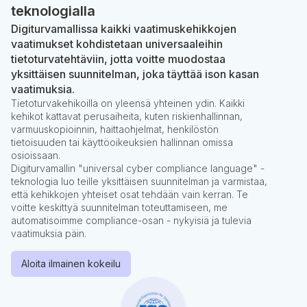
teknologialla
Digiturvamallissa kaikki vaatimuskehikkojen
vaatimukset kohdistetaan universaaleihin
tietoturvatehtäviin, jotta voitte muodostaa
yksittäisen suunnitelman, joka täyttää ison kasan
vaatimuksia.
Tietoturvakehikoilla on yleensä yhteinen ydin. Kaikki
kehikot kattavat perusaiheita, kuten riskienhallinnan,
varmuuskopioinnin, haittaohjelmat, henkilöstön
tietoisuuden tai käyttöoikeuksien hallinnan omissa
osioissaan.
Digiturvamallin "universal cyber compliance language" -
teknologia luo teille yksittäisen suunnitelman ja varmistaa,
että kehikkojen yhteiset osat tehdään vain kerran. Te
voitte keskittyä suunnitelman toteuttamiseen, me
automatisoimme compliance-osan - nykyisiä ja tulevia
vaatimuksia päin.
Aloita ilmainen kokeilu