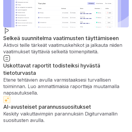
Selkeä suunnitelma vaatimusten täyttämiseen
Aktivoi teille tärkeät vaatimuskehikot ja jalkauta niiden
vaatimukset täyttäviä selkeitä toimenpiteitä.
Uskottavat raportit todisteiksi hyvästä
tietoturvasta
Etene tehtävien avulla varmistaaksesi turvallisen
toiminnan. Luo ammattimaisia ​​raportteja muutamalla
napsautuksella.
AI-avusteiset parannussuositukset
Keskity vaikuttavimpiin parannuksiin Digiturvamallin
suositusten avulla.