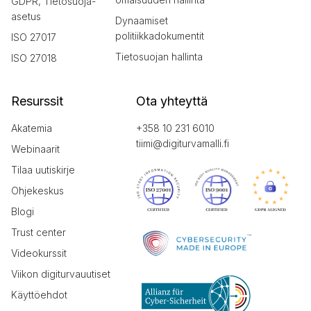
GDPR, Tietosuoja-
asetus
Dynaamiset
politiikkadokumentit
ISO 27017
Tietosuojan hallinta
ISO 27018
Resurssit
Ota yhteyttä
Akatemia
+358 10 231 6010
tiimi@digiturvamalli.fi
Webinaarit
Tilaa uutiskirje
Ohjekeskus
Blogi
Trust center
Videokurssit
Viikon digiturvauutiset
Käyttöehdot