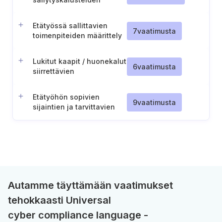
järjestäminen etätyötä
varten
Etätyössä sallittavien
7
vaatimusta
toimenpiteiden määrittely
Lukitut kaapit / huonekalut
6
vaatimusta
siirrettävien
tietovälineiden
säilyttämiseen
Etätyöhön sopivien
9
vaatimusta
sijaintien ja tarvittavien
suojausten määrittely
Autamme täyttämään vaatimukset
tehokkaasti Universal
cyber compliance language -