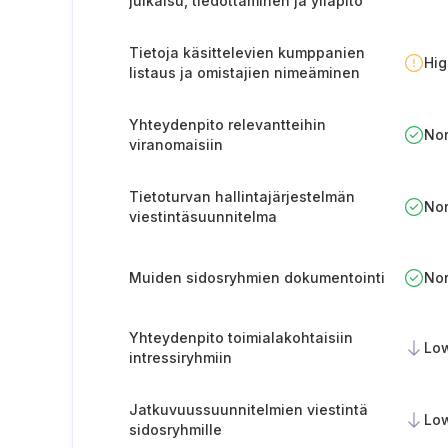
julkaisu, tiedottaminen ja ylläpito
Tietoja käsittelevien kumppanien
Hi
listaus ja omistajien nimeäminen
Yhteydenpito relevantteihin
No
viranomaisiin
Tietoturvan hallintajärjestelmän
No
viestintäsuunnitelma
Muiden sidosryhmien dokumentointi
No
Yhteydenpito toimialakohtaisiin
Lo
intressiryhmiin
Jatkuvuussuunnitelmien viestintä
Lo
sidosryhmille