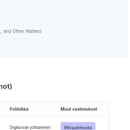
, and Other Matters
not)
Politiikka
Muut vaatimukset
Digiturvan johtaminen
86
vaatimusta