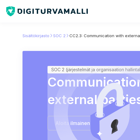
Sisältökirjasto
SOC 2
CC2.3: Communication with external
SOC 2 (järjestelmät ja organisaation hallint
Communication
external partie
Aloita ilmainen kokeilu