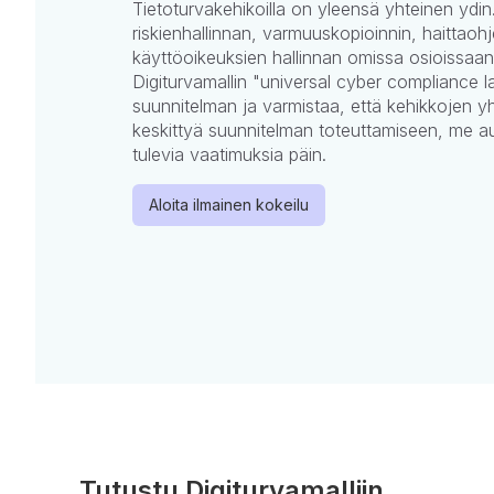
Tietoturvakehikoilla on yleensä yhteinen ydin.
riskienhallinnan, varmuuskopioinnin, haittaohj
käyttöoikeuksien hallinnan omissa osioissaan
Digiturvamallin "universal cyber compliance la
suunnitelman ja varmistaa, että kehikkojen yh
keskittyä suunnitelman toteuttamiseen, me 
tulevia vaatimuksia päin.
Aloita ilmainen kokeilu
Tutustu Digiturvamalliin