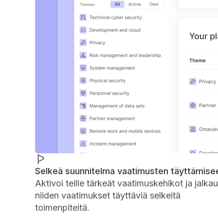
Selkeä suunnitelma vaatimusten täyttämise
Aktivoi teille tärkeät vaatimuskehikot ja jalka
niiden vaatimukset täyttäviä selkeitä
toimenpiteitä.