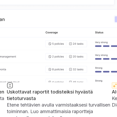
en
Uskottavat raportit todisteiksi hyvästä
AI
uta
tietoturvasta
Ke
Etene tehtävien avulla varmistaaksesi turvallisen
Di
toiminnan. Luo ammattimaisia ​​raportteja