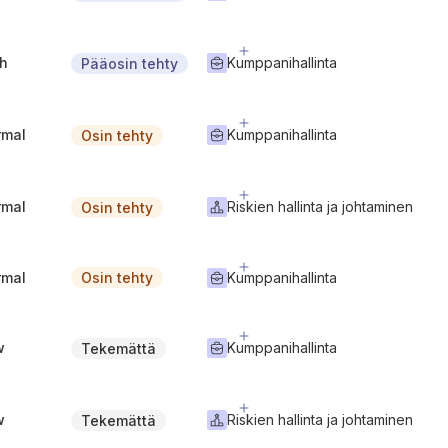
gh
Kumppanihallinta
Pääosin tehty
rmal
Kumppanihallinta
Osin tehty
rmal
Riskien hallinta ja johtaminen
Osin tehty
rmal
Kumppanihallinta
Osin tehty
w
Kumppanihallinta
Tekemättä
w
Riskien hallinta ja johtaminen
Tekemättä