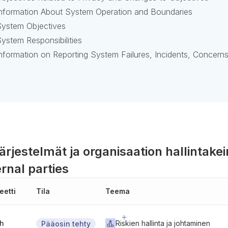
nformation About System Operation and Boundaries
ystem Objectives
stem Responsibilities
formation on Reporting System Failures, Incidents, Concerns
ärjestelmät ja organisaation hallintakei
rnal parties
eetti
Tila
Teema
gh
Riskien hallinta ja johtaminen
Pääosin tehty