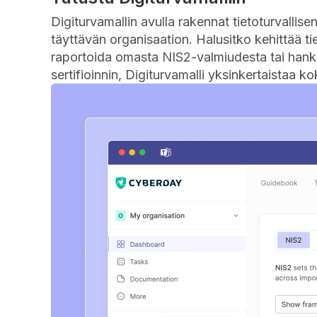
Digiturvamallin avulla rakennat tietoturvallise
täyttävän organisaation. Halusitko kehittää tie
raportoida omasta NIS2-valmiudesta tai hank
sertifioinnin, Digiturvamalli yksinkertaistaa k