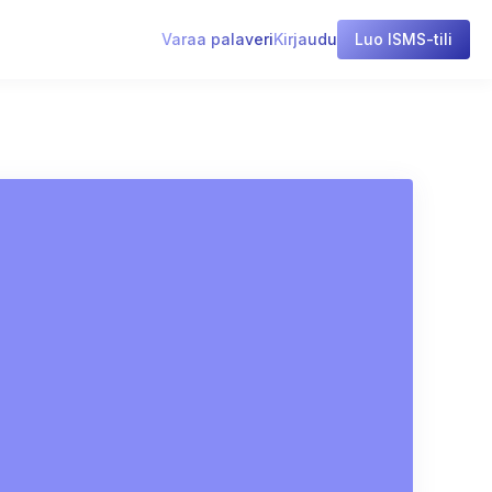
Varaa palaveri
Kirjaudu
Luo ISMS-tili