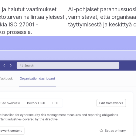
n ja halutut vaatimukset
AI-pohjaiset parannussuosit
toturvan hallintaa yleisesti,
varmistavat, että organisaa
kia ISO 27001 -
täyttymisestä ja keskittyä
oko prosessia.