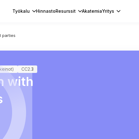
Työkalu
Hinnasto
Resurssit
Akatemia
Yritys
 parties
akeinot)
CC2.3
 with
s