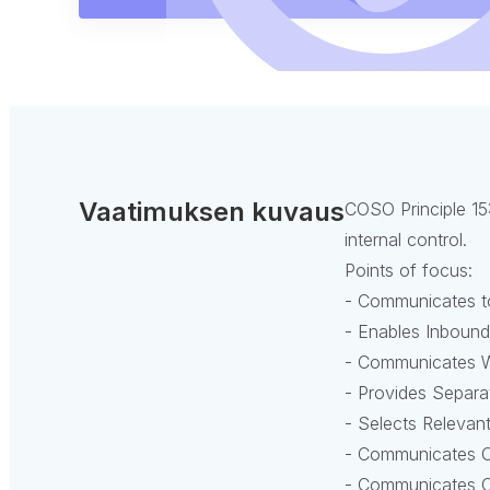
Vaatimuksen kuvaus
COSO Principle 15:
internal control.
Points of focus:
- Communicates to
- Enables Inboun
- Communicates Wi
- Provides Separ
- Selects Releva
- Communicates Ob
- Communicates Ob