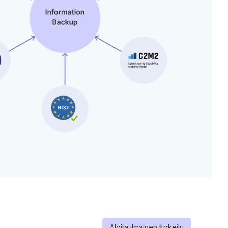
Aloita ilmainen kokeilu