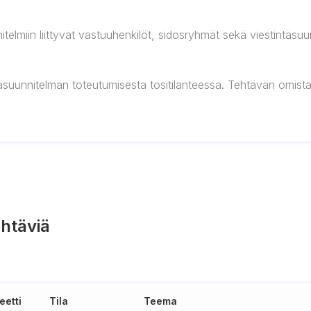
lmiin liittyvät vastuuhenkilöt, sidosryhmät sekä viestintäsuu
täsuunnitelman toteutumisesta tositilanteessa. Tehtävän omista
htäviä
eetti
Tila
Teema