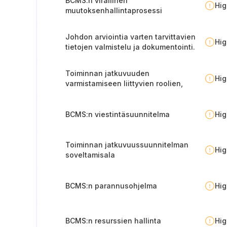
BCMS:n virallinen
Hi
muutoksenhallintaprosessi
Johdon arviointia varten tarvittavien
Hi
tietojen valmistelu ja dokumentointi.
Toiminnan jatkuvuuden
Hi
varmistamiseen liittyvien roolien,
vastuiden ja valtuuksien määrittely.
BCMS:n viestintäsuunnitelma
Hi
Toiminnan jatkuvuussuunnitelman
Hi
soveltamisala
BCMS:n parannusohjelma
Hi
BCMS:n resurssien hallinta
Hi