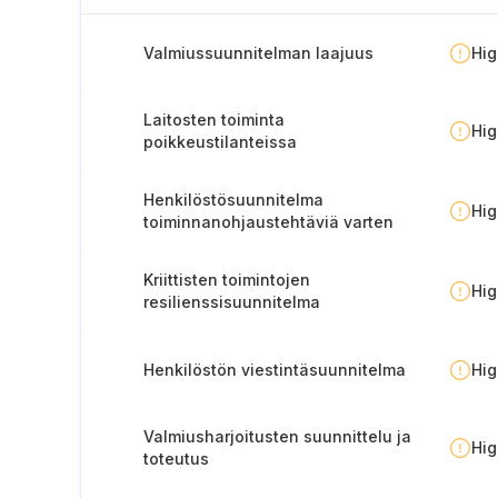
Valmiussuunnitelman laajuus
Hi
Laitosten toiminta
Hi
poikkeustilanteissa
Henkilöstösuunnitelma
Hi
toiminnanohjaustehtäviä varten
Kriittisten toimintojen
Hi
resilienssisuunnitelma
Henkilöstön viestintäsuunnitelma
Hi
Valmiusharjoitusten suunnittelu ja
Hi
toteutus