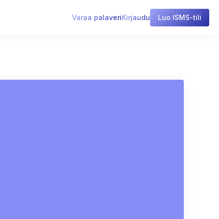
Varaa palaveri
Kirjaudu
Luo ISMS-tili