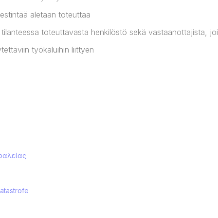
viestintää aletaan toteuttaa
ilanteessa toteuttavasta henkilöstö sekä vastaanottajista, joil
tettäviin työkaluihin liittyen
σφαλείας
atastrofe