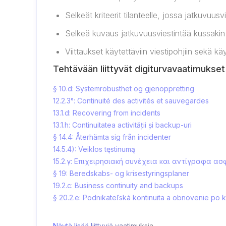
Selkeät kriteerit tilanteelle, jossa jatkuvuus
Selkeä kuvaus jatkuvuusviestintää kussakin t
Viittaukset käytettäviin viestipohjiin sekä käy
Tehtävään liittyvät digiturvavaatimukset
§ 10.d: Systemrobusthet og gjenoppretting
12.2.3°: Continuité des activités et sauvegardes
13.1.d: Recovering from incidents
13.1.h: Continuitatea activității și backup-uri
§ 14.4: Återhämta sig från incidenter
14.5.4): Veiklos tęstinumą
15.2.γ: Επιχειρησιακή συνέχεια και αντίγραφα α
§ 19: Beredskabs- og krisestyringsplaner
19.2.c: Business continuity and backups
§ 20.2.e: Podnikateľská kontinuita a obnovenie po k
Näytä lisää liittyviä vaatimuksia