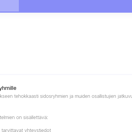
yhmille
iäkseen tehokkaasti sidosryhmien ja muiden osallistujien jatku
telmien on sisällettävä:
 tarvittavat yhteystiedot