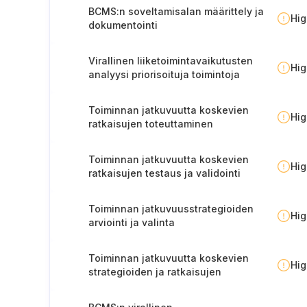
BCMS:n soveltamisalan määrittely ja
Hi
dokumentointi
Virallinen liiketoimintavaikutusten
Hi
analyysi priorisoituja toimintoja
varten
Toiminnan jatkuvuutta koskevien
Hi
ratkaisujen toteuttaminen
Toiminnan jatkuvuutta koskevien
Hi
ratkaisujen testaus ja validointi
Toiminnan jatkuvuusstrategioiden
Hi
arviointi ja valinta
Toiminnan jatkuvuutta koskevien
Hi
strategioiden ja ratkaisujen
tehokkuuden arviointi