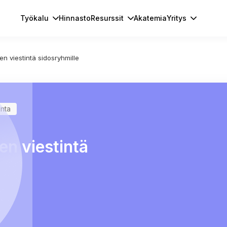
Työkalu
Hinnasto
Resurssit
Akatemia
Yritys
n viestintä sidosryhmille
inta
n viestintä