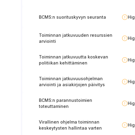
BCMS:n suorituskyvyn seuranta
Hi
Toiminnan jatkuvuuden resurssien
Hi
arviointi
Toiminnan jatkuvuutta koskevan
Hi
politiikan kehittäminen
Toiminnan jatkuvuusohjelman
Hi
arviointi ja asiakirjojen päivitys
BCMS:n parannustoimien
Hi
toteuttaminen
Virallinen ohjelma toiminnan
Hi
keskeytysten hallintaa varten