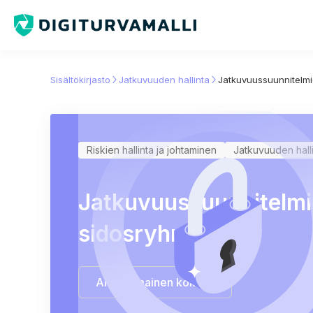
Sisältökirjasto
Jatkuvuuden hallinta
Jatkuvuussuunnitelmie
Riskien hallinta ja johtaminen
Jatkuvuuden hall
Jatkuvuussuunnitelmie
sidosryhmille
Aloita ilmainen kokeilu