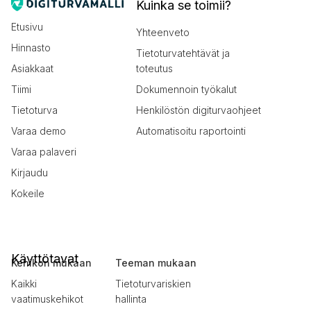
Kuinka se toimii?
Etusivu
Yhteenveto
Hinnasto
Tietoturvatehtävät ja
Asiakkaat
toteutus
Tiimi
Dokumennoin työkalut
Tietoturva
Henkilöstön digiturvaohjeet
Varaa demo
Automatisoitu raportointi
Varaa palaveri
Kirjaudu
Kokeile
Käyttötavat
Kehikon mukaan
Teeman mukaan
Kaikki
Tietoturvariskien
vaatimuskehikot
hallinta