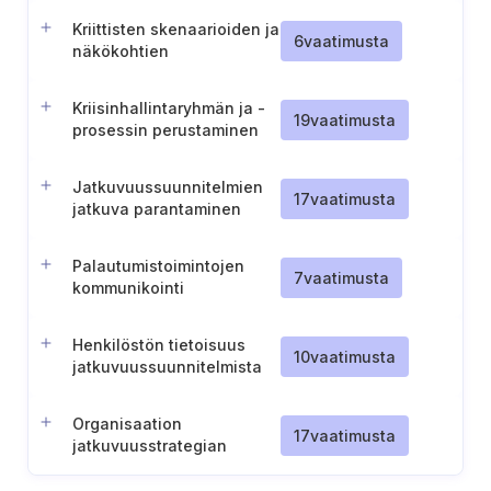
Kriittisten skenaarioiden ja
6
vaatimusta
näkökohtien
sisällyttäminen
jatkuvuussuunnitelmiin
Kriisinhallintaryhmän ja -
19
vaatimusta
prosessin perustaminen
Jatkuvuussuunnitelmien
17
vaatimusta
jatkuva parantaminen
Palautumistoimintojen
7
vaatimusta
kommunikointi
sidosryhmille
Henkilöstön tietoisuus
10
vaatimusta
jatkuvuussuunnitelmista
Organisaation
17
vaatimusta
jatkuvuusstrategian
määrittely