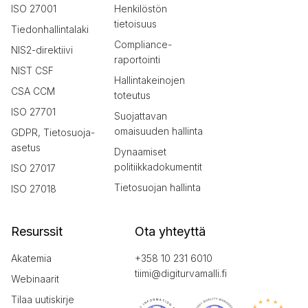
ISO 27001
Henkilöstön
tietoisuus
Tiedonhallintalaki
Compliance-
NIS2-direktiivi
raportointi
NIST CSF
Hallintakeinojen
CSA CCM
toteutus
ISO 27701
Suojattavan
omaisuuden hallinta
GDPR, Tietosuoja-
asetus
Dynaamiset
politiikkadokumentit
ISO 27017
Tietosuojan hallinta
ISO 27018
Resurssit
Ota yhteyttä
Akatemia
+358 10 231 6010
tiimi@digiturvamalli.fi
Webinaarit
Tilaa uutiskirje