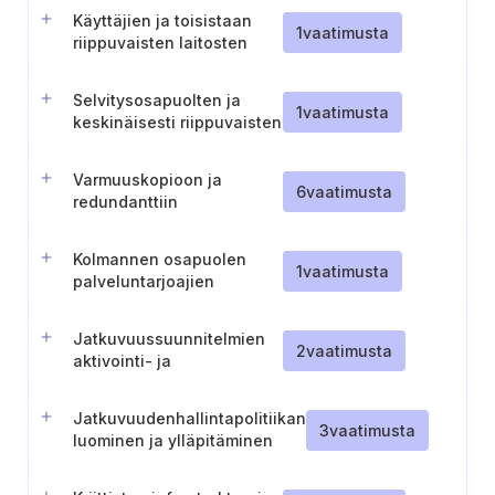
Käyttäjien ja toisistaan
1
vaatimusta
riippuvaisten laitosten
ottaminen mukaan
jatkuvuustestaukseen
Selvitysosapuolten ja
(arvopaperikeskus)
1
vaatimusta
keskinäisesti riippuvaisten
laitosten osallistaminen
jatkuvuustestaukseen
Varmuuskopioon ja
(keskusvastapuoli)
6
vaatimusta
redundanttiin
infrastruktuuriin
siirtymisen testaus
Kolmannen osapuolen
1
vaatimusta
palveluntarjoajien
ottaminen mukaan
jatkuvuustestaukseen
Jatkuvuussuunnitelmien
2
vaatimusta
aktivointi- ja
deaktivointikriteerien
määrittely
Jatkuvuudenhallintapolitiikan
3
vaatimusta
luominen ja ylläpitäminen