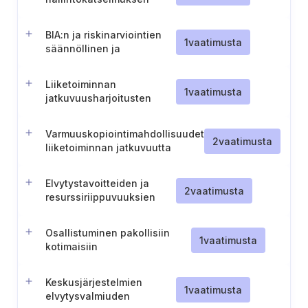
tuloksista tiedottaminen
BIA:n ja riskinarviointien
1
vaatimusta
säännöllinen ja
käynnistetty
tarkistaminen.
Liiketoiminnan
1
vaatimusta
jatkuvuusharjoitusten
suunnittelu
Varmuuskopiointimahdollisuudet
2
vaatimusta
liiketoiminnan jatkuvuutta
varten
Elvytystavoitteiden ja
2
vaatimusta
resurssiriippuvuuksien
määrittely
Osallistuminen pakollisiin
1
vaatimusta
kotimaisiin
kyberturvallisuusharjoituksiin.
Keskusjärjestelmien
1
vaatimusta
elvytysvalmiuden