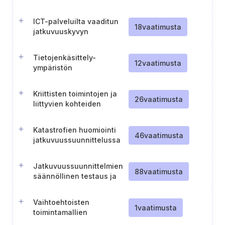
vikasietoisuuden
suunnittelussa
ICT-palveluilta vaaditun
18
vaatimusta
jatkuvuuskyvyn
tunnistaminen ja
testaaminen
Tietojenkäsittely-
12
vaatimusta
ympäristön
vikasietoisuuden
varmistaminen ja
Kriittisten toimintojen ja
testaaminen
26
vaatimusta
liittyvien kohteiden
tunnistaminen
Katastrofien huomiointi
46
vaatimusta
jatkuvuussuunnittelussa
Jatkuvuussuunnittelmien
88
vaatimusta
säännöllinen testaus ja
katselmointi
Vaihtoehtoisten
1
vaatimusta
toimintamallien
suunnittelu