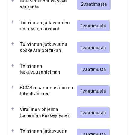
BCMS:n suorituskyvyn
2
vaatimusta
seuranta
Toiminnan jatkuvuuden
1
vaatimusta
resurssien arviointi
Toiminnan jatkuvuutta
1
vaatimusta
koskevan politiikan
kehittäminen
Toiminnan
1
vaatimusta
jatkuvuusohjelman
arviointi ja asiakirjojen
päivitys
BCMS:n parannustoimien
1
vaatimusta
toteuttaminen
Virallinen ohjelma
1
vaatimusta
toiminnan keskeytysten
hallintaa varten
Toiminnan jatkuvuutta
1
vaatimusta