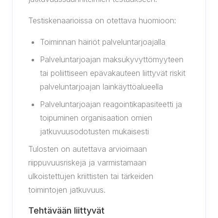
Testiskenaarioissa on otettava huomioon:
Toiminnan häiriöt palveluntarjoajalla
Palveluntarjoajan maksukyvyttömyyteen
tai poliittiseen epävakauteen liittyvät riskit
palveluntarjoajan lainkäyttöalueella
Palveluntarjoajan reagointikapasiteetti ja
toipuminen organisaation omien
jatkuvuusodotusten mukaisesti
Tulosten on autettava arvioimaan
riippuvuusriskejä ja varmistamaan
ulkoistettujen kriittisten tai tärkeiden
toimintojen jatkuvuus.
Tehtävään liittyvät