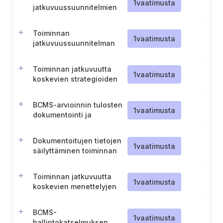
1
vaatimusta
jatkuvuussuunnitelmien
saatavuus
Toiminnan
1
vaatimusta
jatkuvuussuunnitelman
aktivointi ja ensivasteet
Toiminnan jatkuvuutta
1
vaatimusta
koskevien strategioiden
kehittäminen, jotka
kattavat koko häiriön
BCMS-arvioinnin tulosten
elinkaaren.
1
vaatimusta
dokumentointi ja
esittäminen
Dokumentoitujen tietojen
1
vaatimusta
säilyttäminen toiminnan
valvontaa varten
Toiminnan jatkuvuutta
1
vaatimusta
koskevien menettelyjen
suunnittelu ja
mukautettavuus
BCMS-
1
vaatimusta
hallintokatselmuksen