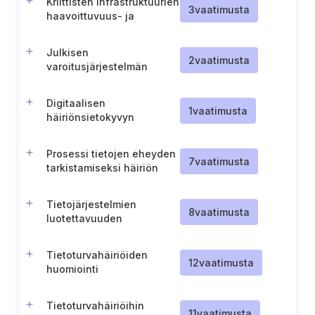
Kriittisten infrastruktuurien
3
vaatimusta
haavoittuvuus- ja
vaikutusanalyysien
tekeminen
Julkisen
2
vaatimusta
varoitusjärjestelmän
kestävä suunnittelu
Digitaalisen
1
vaatimusta
häiriönsietokyvyn
testauksen suorittaminen
Prosessi tietojen eheyden
7
vaatimusta
tarkistamiseksi häiriön
jälkeen
Tietojärjestelmien
8
vaatimusta
luotettavuuden
varmistaminen
Tietoturvahäiriöiden
12
vaatimusta
huomiointi
jatkuvuussuunnittelussa
Tietoturvahäiriöihin
11
vaatimusta