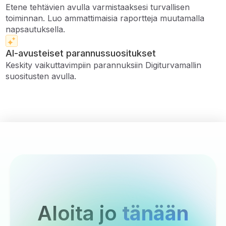
Etene tehtävien avulla varmistaaksesi turvallisen
toiminnan. Luo ammattimaisia ​​raportteja muutamalla
napsautuksella.
AI-avusteiset parannussuositukset
Keskity vaikuttavimpiin parannuksiin Digiturvamallin
suositusten avulla.
Aloita jo
tänään