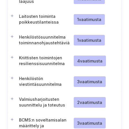
laajuus
Laitosten toiminta
1
vaatimusta
poikkeustilanteissa
Henkilöstösuunnitelma
1
vaatimusta
toiminnanohjaustehtäviä
varten
Kriittisten toimintojen
4
vaatimusta
resilienssisuunnitelma
Henkilöstön
3
vaatimusta
viestintäsuunnitelma
Valmiusharjoitusten
2
vaatimusta
suunnittelu ja toteutus
BCMS:n soveltamisalan
3
vaatimusta
määrittely ja