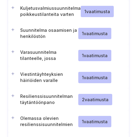
Kuljetusvalmiussuunnitelma
1
vaatimusta
poikkeustilanteita varten
Suunnitelma osaamisen ja
1
vaatimusta
henkilöstön
vahvistamiseksi
Varasuunnitelma
1
vaatimusta
tilanteelle, jossa
toimintakeskus ei ole
käytettävissä
Viestintäyhteyksien
1
vaatimusta
häiriöiden varalle
toteutettavat
hätätoimenpiteet
Resilienssisuunnitelman
2
vaatimusta
täytäntöönpano
Olemassa olevien
1
vaatimusta
resilienssisuunnitelmien
hyödyntäminen