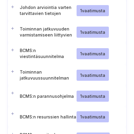
Johdon arviointia varten
1
vaatimusta
tarvittavien tietojen
valmistelu ja
dokumentointi.
Toiminnan jatkuvuuden
1
vaatimusta
varmistamiseen liittyvien
roolien, vastuiden ja
valtuuksien määrittely.
BCMS:n
1
vaatimusta
viestintäsuunnitelma
Toiminnan
1
vaatimusta
jatkuvuussuunnitelman
soveltamisala
BCMS:n parannusohjelma
1
vaatimusta
BCMS:n resurssien hallinta
1
vaatimusta