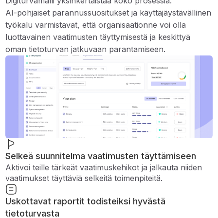
Digiturvamalli yksinkertaistaa koko prosessia.
AI-pohjaiset parannussuositukset ja käyttäjäystävällinen
työkalu varmistavat, että organisaationne voi olla
luottavainen vaatimusten täyttymisestä ja keskittyä
oman tietoturvan jatkuvaan parantamiseen.
Selkeä suunnitelma vaatimusten täyttämiseen
Aktivoi teille tärkeät vaatimuskehikot ja jalkauta niiden
vaatimukset täyttäviä selkeitä toimenpiteitä.
Uskottavat raportit todisteiksi hyvästä
tietoturvasta