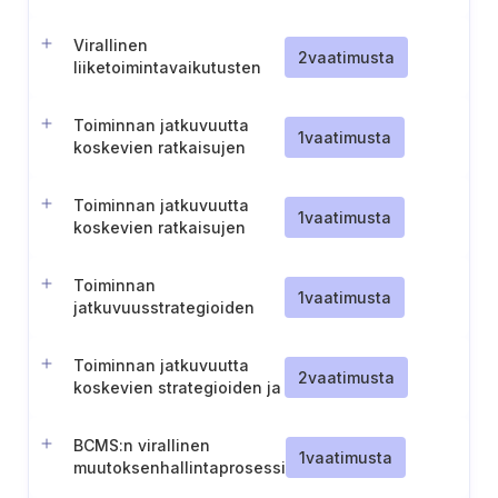
dokumentointi
Virallinen
2
vaatimusta
liiketoimintavaikutusten
analyysi priorisoituja
toimintoja varten
Toiminnan jatkuvuutta
1
vaatimusta
koskevien ratkaisujen
toteuttaminen
Toiminnan jatkuvuutta
1
vaatimusta
koskevien ratkaisujen
testaus ja validointi
Toiminnan
1
vaatimusta
jatkuvuusstrategioiden
arviointi ja valinta
Toiminnan jatkuvuutta
2
vaatimusta
koskevien strategioiden ja
ratkaisujen tehokkuuden
arviointi
BCMS:n virallinen
1
vaatimusta
muutoksenhallintaprosessi