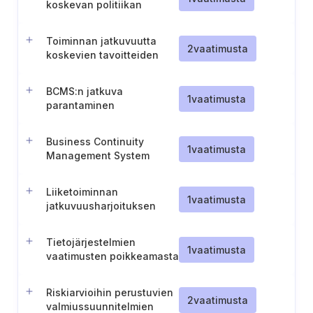
koskevan politiikan
dokumentointi ja viestintä
Toiminnan jatkuvuutta
2
vaatimusta
koskevien tavoitteiden
asettaminen ja seuranta
BCMS:n jatkuva
1
vaatimusta
parantaminen
Business Continuity
1
vaatimusta
Management System
establishment
Liiketoiminnan
1
vaatimusta
jatkuvuusharjoituksen
tulosten hallinta
Tietojärjestelmien
1
vaatimusta
vaatimusten poikkeamasta
ilmoittaminen tuottajalle
Riskiarvioihin perustuvien
2
vaatimusta
valmiussuunnitelmien