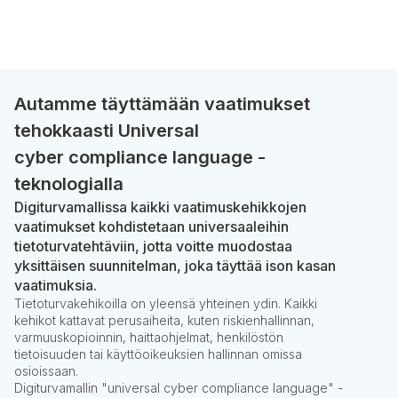
Autamme täyttämään vaatimukset
tehokkaasti Universal
cyber compliance language -
teknologialla
Digiturvamallissa kaikki vaatimuskehikkojen
vaatimukset kohdistetaan universaaleihin
tietoturvatehtäviin, jotta voitte muodostaa
yksittäisen suunnitelman, joka täyttää ison kasan
vaatimuksia.
Tietoturvakehikoilla on yleensä yhteinen ydin. Kaikki
kehikot kattavat perusaiheita, kuten riskienhallinnan,
varmuuskopioinnin, haittaohjelmat, henkilöstön
tietoisuuden tai käyttöoikeuksien hallinnan omissa
osioissaan.
Digiturvamallin "universal cyber compliance language" -