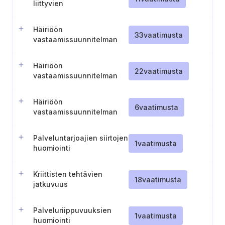
liittyvien
jatkuvuussuunnitelmien
testaus ja katselmointi
Häiriöön
33
vaatimusta
vastaamissuunnitelman
kehittäminen kriittisille
tietojärjestelmille
Häiriöön
22
vaatimusta
vastaamissuunnitelman
mukainen viestintä
häiriötilanteessa
Häiriöön
6
vaatimusta
vastaamissuunnitelman
toteutus sidosryhmien
kanssa
Palveluntarjoajien siirtojen
1
vaatimusta
huomiointi
jatkuvuussuunnitelmissa
Kriittisten tehtävien
18
vaatimusta
jatkuvuus
poikkeustilanteissa
Palveluriippuvuuksien
1
vaatimusta
huomiointi