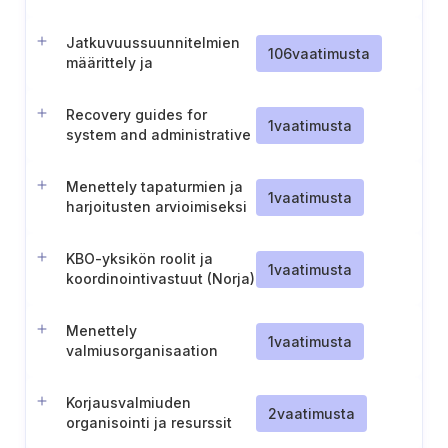
laatiminen
Jatkuvuussuunnitelmien
106
vaatimusta
määrittely ja
dokumentointi
Recovery guides for
1
vaatimusta
system and administrative
restart
Menettely tapaturmien ja
1
vaatimusta
harjoitusten arvioimiseksi
KBO-yksikön roolit ja
1
vaatimusta
koordinointivastuut (Norja)
Menettely
1
vaatimusta
valmiusorganisaation
antamien määräysten
käsittelyyn (Norja)
Korjausvalmiuden
2
vaatimusta
organisointi ja resurssit