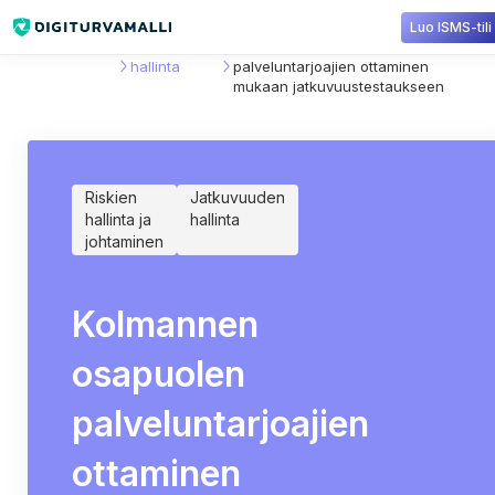
Luo ISMS-tili
Sisältökirjasto
Jatkuvuuden
Kolmannen osapuolen
hallinta
palveluntarjoajien ottaminen
mukaan jatkuvuustestaukseen
Riskien
Jatkuvuuden
hallinta ja
hallinta
johtaminen
Kolmannen
osapuolen
palveluntarjoajien
ottaminen