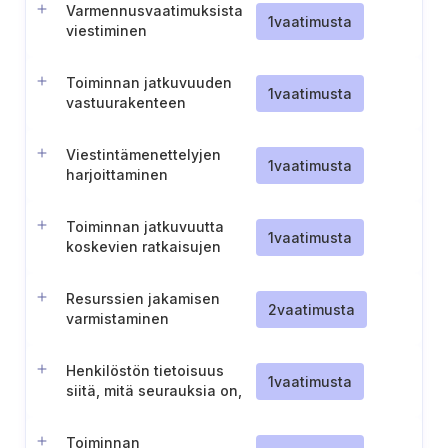
Varmennusvaatimuksista
1
vaatimusta
viestiminen
vastuuhenkilöille
Toiminnan jatkuvuuden
1
vaatimusta
vastuurakenteen
dokumentointi
Viestintämenettelyjen
1
vaatimusta
harjoittaminen
Toiminnan jatkuvuutta
1
vaatimusta
koskevien ratkaisujen
kustannusten ja hyötyjen
analyysi
Resurssien jakamisen
2
vaatimusta
varmistaminen
jatkuvuusstrategioita
varten
Henkilöstön tietoisuus
1
vaatimusta
siitä, mitä seurauksia on,
jos toiminnan jatkuvuus ei
toteudu.
Toiminnan