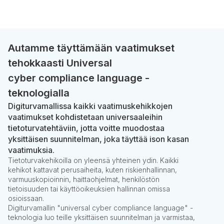
Autamme täyttämään vaatimukset
tehokkaasti Universal
cyber compliance language -
teknologialla
Digiturvamallissa kaikki vaatimuskehikkojen
vaatimukset kohdistetaan universaaleihin
tietoturvatehtäviin, jotta voitte muodostaa
yksittäisen suunnitelman, joka täyttää ison kasan
vaatimuksia.
Tietoturvakehikoilla on yleensä yhteinen ydin. Kaikki
kehikot kattavat perusaiheita, kuten riskienhallinnan,
varmuuskopioinnin, haittaohjelmat, henkilöstön
tietoisuuden tai käyttöoikeuksien hallinnan omissa
osioissaan.
Digiturvamallin "universal cyber compliance language" -
teknologia luo teille yksittäisen suunnitelman ja varmistaa,