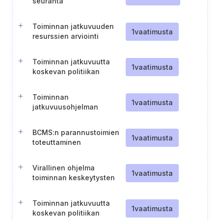
seuranta
Toiminnan jatkuvuuden
1
vaatimusta
resurssien arviointi
Toiminnan jatkuvuutta
1
vaatimusta
koskevan politiikan
kehittäminen
Toiminnan
1
vaatimusta
jatkuvuusohjelman
arviointi ja asiakirjojen
päivitys
BCMS:n parannustoimien
1
vaatimusta
toteuttaminen
Virallinen ohjelma
1
vaatimusta
toiminnan keskeytysten
hallintaa varten
Toiminnan jatkuvuutta
1
vaatimusta
koskevan politiikan