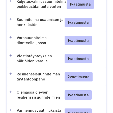
Kuljetusvalmiussuunnitelma
1
vaatimusta
poikkeustilanteita varten
Suunnitelma osaamisen ja
1
vaatimusta
henkilöstön
vahvistamiseksi
Varasuunnitelma
1
vaatimusta
tilanteelle, jossa
toimintakeskus ei ole
käytettävissä
Viestintäyhteyksien
1
vaatimusta
häiriöiden varalle
toteutettavat
hätätoimenpiteet
Resilienssisuunnitelman
2
vaatimusta
täytäntöönpano
Olemassa olevien
1
vaatimusta
resilienssisuunnitelmien
hyödyntäminen
Varmennusvaatimuksista