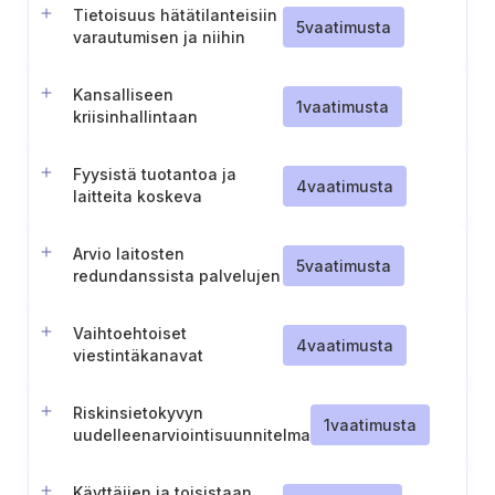
Tietoisuus hätätilanteisiin
5
vaatimusta
varautumisen ja niihin
reagoimisen tehtävistä
Kansalliseen
1
vaatimusta
kriisinhallintaan
osallistumista koskevat
menettelyt
Fyysistä tuotantoa ja
4
vaatimusta
laitteita koskeva
varautumissuunnittelu
Arvio laitosten
5
vaatimusta
redundanssista palvelujen
toimittamista varten
Vaihtoehtoiset
4
vaatimusta
viestintäkanavat
hätätilanteita varten
Riskinsietokyvyn
1
vaatimusta
uudelleenarviointisuunnitelma
Käyttäjien ja toisistaan