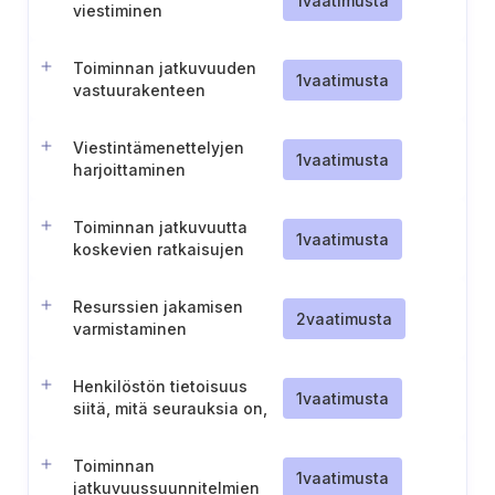
1
vaatimusta
viestiminen
vastuuhenkilöille
Toiminnan jatkuvuuden
1
vaatimusta
vastuurakenteen
dokumentointi
Viestintämenettelyjen
1
vaatimusta
harjoittaminen
Toiminnan jatkuvuutta
1
vaatimusta
koskevien ratkaisujen
kustannusten ja hyötyjen
analyysi
Resurssien jakamisen
2
vaatimusta
varmistaminen
jatkuvuusstrategioita
varten
Henkilöstön tietoisuus
1
vaatimusta
siitä, mitä seurauksia on,
jos toiminnan jatkuvuus ei
toteudu.
Toiminnan
1
vaatimusta
jatkuvuussuunnitelmien