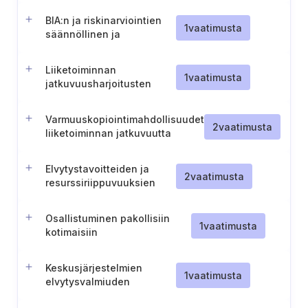
BIA:n ja riskinarviointien
1
vaatimusta
säännöllinen ja
käynnistetty
tarkistaminen.
Liiketoiminnan
1
vaatimusta
jatkuvuusharjoitusten
suunnittelu
Varmuuskopiointimahdollisuudet
2
vaatimusta
liiketoiminnan jatkuvuutta
varten
Elvytystavoitteiden ja
2
vaatimusta
resurssiriippuvuuksien
määrittely
Osallistuminen pakollisiin
1
vaatimusta
kotimaisiin
kyberturvallisuusharjoituksiin.
Keskusjärjestelmien
1
vaatimusta
elvytysvalmiuden
todentaminen