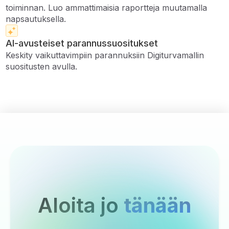
toiminnan. Luo ammattimaisia ​​raportteja muutamalla
napsautuksella.
AI-avusteiset parannussuositukset
Keskity vaikuttavimpiin parannuksiin Digiturvamallin
suositusten avulla.
Aloita jo
tänään