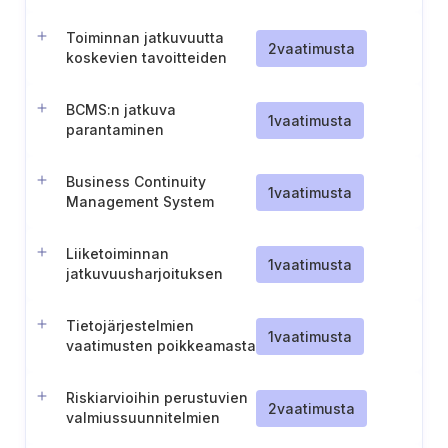
dokumentointi ja viestintä
Toiminnan jatkuvuutta
2
vaatimusta
koskevien tavoitteiden
asettaminen ja seuranta
BCMS:n jatkuva
1
vaatimusta
parantaminen
Business Continuity
1
vaatimusta
Management System
establishment
Liiketoiminnan
1
vaatimusta
jatkuvuusharjoituksen
tulosten hallinta
Tietojärjestelmien
1
vaatimusta
vaatimusten poikkeamasta
ilmoittaminen tuottajalle
Riskiarvioihin perustuvien
2
vaatimusta
valmiussuunnitelmien
laatiminen