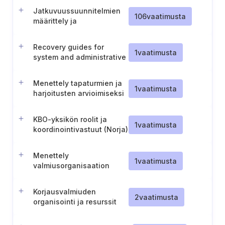
Jatkuvuussuunnitelmien
106
vaatimusta
määrittely ja
dokumentointi
Recovery guides for
1
vaatimusta
system and administrative
restart
Menettely tapaturmien ja
1
vaatimusta
harjoitusten arvioimiseksi
KBO-yksikön roolit ja
1
vaatimusta
koordinointivastuut (Norja)
Menettely
1
vaatimusta
valmiusorganisaation
antamien määräysten
käsittelyyn (Norja)
Korjausvalmiuden
2
vaatimusta
organisointi ja resurssit