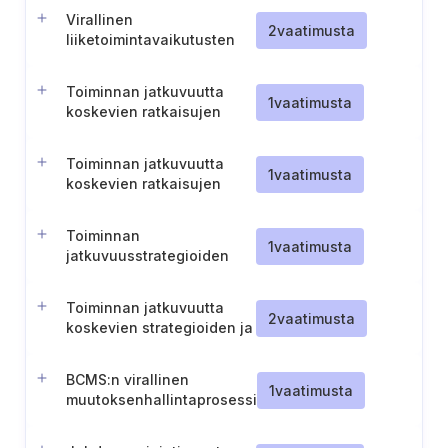
Virallinen
2
vaatimusta
liiketoimintavaikutusten
analyysi priorisoituja
toimintoja varten
Toiminnan jatkuvuutta
1
vaatimusta
koskevien ratkaisujen
toteuttaminen
Toiminnan jatkuvuutta
1
vaatimusta
koskevien ratkaisujen
testaus ja validointi
Toiminnan
1
vaatimusta
jatkuvuusstrategioiden
arviointi ja valinta
Toiminnan jatkuvuutta
2
vaatimusta
koskevien strategioiden ja
ratkaisujen tehokkuuden
arviointi
BCMS:n virallinen
1
vaatimusta
muutoksenhallintaprosessi