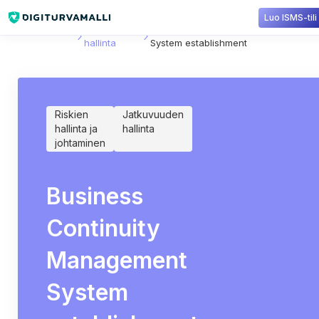
Luo ISMS-tili
Sisältökirjasto
Jatkuvuuden
Business Continuity Management
hallinta
System establishment
Riskien
Jatkuvuuden
hallinta ja
hallinta
johtaminen
Business
Continuity
Management
System