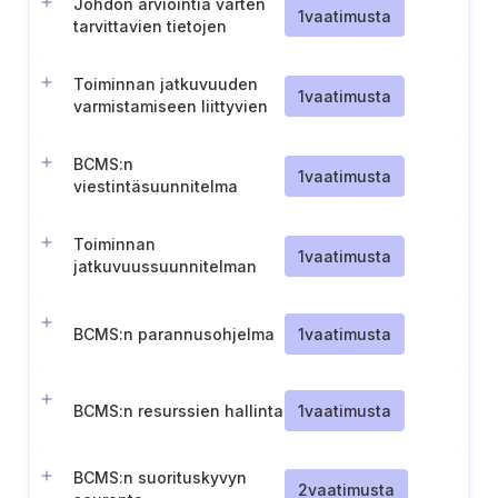
Johdon arviointia varten
1
vaatimusta
tarvittavien tietojen
valmistelu ja
dokumentointi.
Toiminnan jatkuvuuden
1
vaatimusta
varmistamiseen liittyvien
roolien, vastuiden ja
valtuuksien määrittely.
BCMS:n
1
vaatimusta
viestintäsuunnitelma
Toiminnan
1
vaatimusta
jatkuvuussuunnitelman
soveltamisala
BCMS:n parannusohjelma
1
vaatimusta
BCMS:n resurssien hallinta
1
vaatimusta
BCMS:n suorituskyvyn
2
vaatimusta