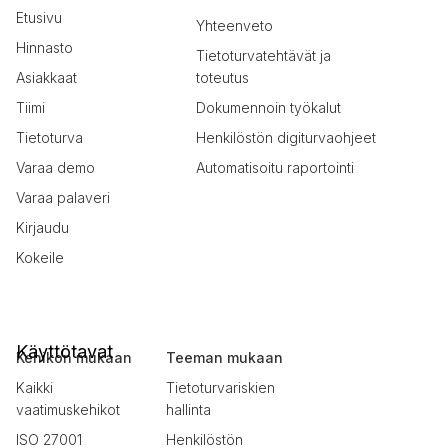
Etusivu
Yhteenveto
Hinnasto
Tietoturvatehtävät ja
Asiakkaat
toteutus
Tiimi
Dokumennoin työkalut
Tietoturva
Henkilöstön digiturvaohjeet
Varaa demo
Automatisoitu raportointi
Varaa palaveri
Kirjaudu
Kokeile
Käyttötavat
Kehikon mukaan
Teeman mukaan
Kaikki
Tietoturvariskien
vaatimuskehikot
hallinta
ISO 27001
Henkilöstön