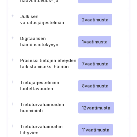
haavoittuvuus- ja
vaikutusanalyysien
tekeminen
Julkisen
2
vaatimusta
varoitusjärjestelmän
kestävä suunnittelu
Digitaalisen
1
vaatimusta
häiriönsietokyvyn
testauksen suorittaminen
Prosessi tietojen eheyden
7
vaatimusta
tarkistamiseksi häiriön
jälkeen
Tietojärjestelmien
8
vaatimusta
luotettavuuden
varmistaminen
Tietoturvahäiriöiden
12
vaatimusta
huomiointi
jatkuvuussuunnittelussa
Tietoturvahäiriöihin
11
vaatimusta
liittyvien