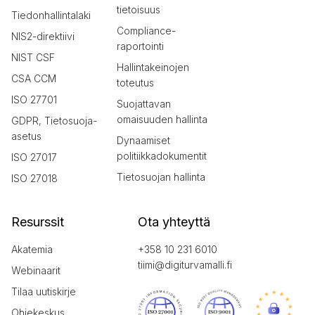
tietoisuus
Tiedonhallintalaki
Compliance-
NIS2-direktiivi
raportointi
NIST CSF
Hallintakeinojen
CSA CCM
toteutus
ISO 27701
Suojattavan
omaisuuden hallinta
GDPR, Tietosuoja-
asetus
Dynaamiset
politiikkadokumentit
ISO 27017
Tietosuojan hallinta
ISO 27018
Resurssit
Ota yhteyttä
Akatemia
+358 10 231 6010
tiimi@digiturvamalli.fi
Webinaarit
Tilaa uutiskirje
Ohjekeskus