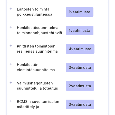
Laitosten toiminta
1
vaatimusta
poikkeustilanteissa
Henkilöstösuunnitelma
1
vaatimusta
toiminnanohjaustehtäviä
varten
Kriittisten toimintojen
4
vaatimusta
resilienssisuunnitelma
Henkilöstön
3
vaatimusta
viestintäsuunnitelma
Valmiusharjoitusten
2
vaatimusta
suunnittelu ja toteutus
BCMS:n soveltamisalan
3
vaatimusta
määrittely ja
dokumentointi