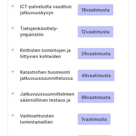
suunnittelussa
ICT-palveluilta vaaditun
18
vaatimusta
jatkuvuuskyvyn
tunnistaminen ja
testaaminen
Tietojenkäsittely-
12
vaatimusta
ympäristön
vikasietoisuuden
varmistaminen ja
Kriittisten toimintojen ja
testaaminen
26
vaatimusta
liittyvien kohteiden
tunnistaminen
Katastrofien huomiointi
46
vaatimusta
jatkuvuussuunnittelussa
Jatkuvuussuunnittelmien
88
vaatimusta
säännöllinen testaus ja
katselmointi
Vaihtoehtoisten
1
vaatimusta
toimintamallien
suunnittelu