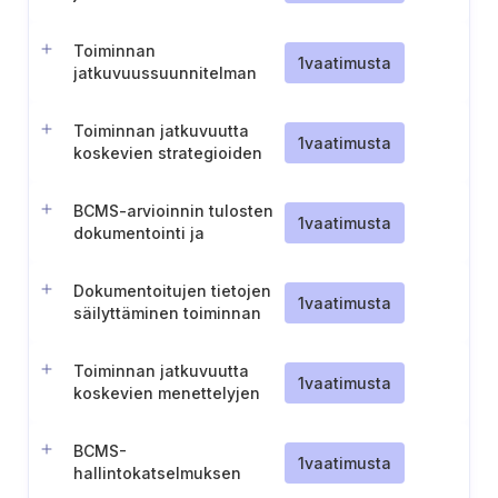
saatavuus
Toiminnan
1
vaatimusta
jatkuvuussuunnitelman
aktivointi ja ensivasteet
Toiminnan jatkuvuutta
1
vaatimusta
koskevien strategioiden
kehittäminen, jotka
kattavat koko häiriön
BCMS-arvioinnin tulosten
elinkaaren.
1
vaatimusta
dokumentointi ja
esittäminen
Dokumentoitujen tietojen
1
vaatimusta
säilyttäminen toiminnan
valvontaa varten
Toiminnan jatkuvuutta
1
vaatimusta
koskevien menettelyjen
suunnittelu ja
mukautettavuus
BCMS-
1
vaatimusta
hallintokatselmuksen
tuloksista tiedottaminen