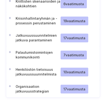
Kriittisten skenaarioiden ja
6
vaatimusta
näkökohtien
sisällyttäminen
jatkuvuussuunnitelmiin
Kriisinhallintaryhmän ja -
19
vaatimusta
prosessin perustaminen
Jatkuvuussuunnitelmien
17
vaatimusta
jatkuva parantaminen
Palautumistoimintojen
7
vaatimusta
kommunikointi
sidosryhmille
Henkilöstön tietoisuus
10
vaatimusta
jatkuvuussuunnitelmista
Organisaation
17
vaatimusta
jatkuvuusstrategian
määrittely