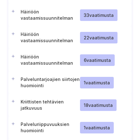
jatkuvuussuunnitelmien
testaus ja katselmointi
Häiriöön
33
vaatimusta
vastaamissuunnitelman
kehittäminen kriittisille
tietojärjestelmille
Häiriöön
22
vaatimusta
vastaamissuunnitelman
mukainen viestintä
häiriötilanteessa
Häiriöön
6
vaatimusta
vastaamissuunnitelman
toteutus sidosryhmien
kanssa
Palveluntarjoajien siirtojen
1
vaatimusta
huomiointi
jatkuvuussuunnitelmissa
Kriittisten tehtävien
18
vaatimusta
jatkuvuus
poikkeustilanteissa
Palveluriippuvuuksien
1
vaatimusta
huomiointi
vikasietoisuuden