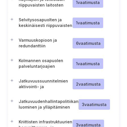
1
vaatimusta
riippuvaisten laitosten
ottaminen mukaan
jatkuvuustestaukseen
Selvitysosapuolten ja
(arvopaperikeskus)
1
vaatimusta
keskinäisesti riippuvaisten
laitosten osallistaminen
jatkuvuustestaukseen
Varmuuskopioon ja
(keskusvastapuoli)
6
vaatimusta
redundanttiin
infrastruktuuriin
siirtymisen testaus
Kolmannen osapuolen
1
vaatimusta
palveluntarjoajien
ottaminen mukaan
jatkuvuustestaukseen
Jatkuvuussuunnitelmien
2
vaatimusta
aktivointi- ja
deaktivointikriteerien
määrittely
Jatkuvuudenhallintapolitiikan
3
vaatimusta
luominen ja ylläpitäminen
Kriittisten infrastruktuurien
3
vaatimusta