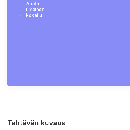
Aloita
ilmainen
kokeilu
Tehtävän kuvaus