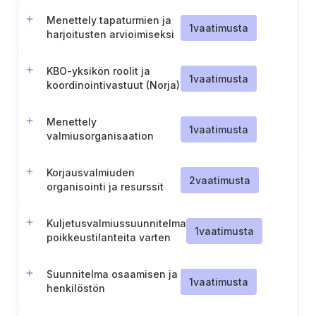
Menettely tapaturmien ja
1
vaatimusta
harjoitusten arvioimiseksi
KBO-yksikön roolit ja
1
vaatimusta
koordinointivastuut (Norja)
Menettely
1
vaatimusta
valmiusorganisaation
antamien määräysten
käsittelyyn (Norja)
Korjausvalmiuden
2
vaatimusta
organisointi ja resurssit
Kuljetusvalmiussuunnitelma
1
vaatimusta
poikkeustilanteita varten
Suunnitelma osaamisen ja
1
vaatimusta
henkilöstön
vahvistamiseksi