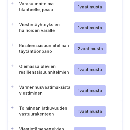
Varasuunnitelma
1
vaatimusta
tilanteelle, jossa
toimintakeskus ei ole
käytettävissä
Viestintäyhteyksien
1
vaatimusta
häiriöiden varalle
toteutettavat
hätätoimenpiteet
Resilienssisuunnitelman
2
vaatimusta
täytäntöönpano
Olemassa olevien
1
vaatimusta
resilienssisuunnitelmien
hyödyntäminen
Varmennusvaatimuksista
1
vaatimusta
viestiminen
vastuuhenkilöille
Toiminnan jatkuvuuden
1
vaatimusta
vastuurakenteen
dokumentointi
Viestintämenettelyjen