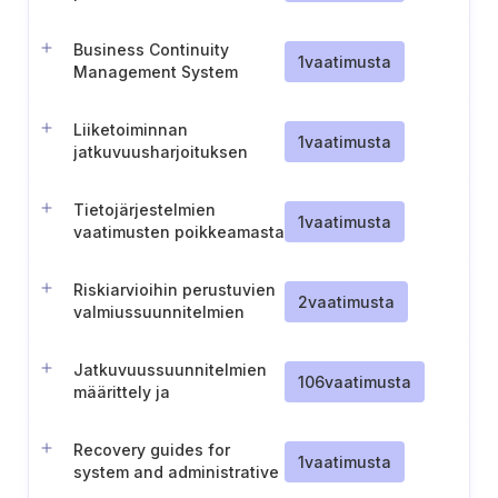
Business Continuity
1
vaatimusta
Management System
establishment
Liiketoiminnan
1
vaatimusta
jatkuvuusharjoituksen
tulosten hallinta
Tietojärjestelmien
1
vaatimusta
vaatimusten poikkeamasta
ilmoittaminen tuottajalle
Riskiarvioihin perustuvien
2
vaatimusta
valmiussuunnitelmien
laatiminen
Jatkuvuussuunnitelmien
106
vaatimusta
määrittely ja
dokumentointi
Recovery guides for
1
vaatimusta
system and administrative
restart