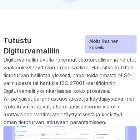
Tutustu
Aloita ilmainen
kokeilu
Digiturvamalliin
Digiturvamallin avulla rakennat tietoturvallisen ja halutut
vaatimukset täyttävän organisaation. Halusitko kehittää
tietoturvan hallintaa yleisesti, raportoida omasta NIS2-
valmiudesta tai hankkia ISO 27001 -sertifioinnin,
Digiturvamalli yksinkertaistaa koko prosessia.
AI-pohjaiset parannussuositukset ja käyttäjäystävällinen
työkalu varmistavat, että organisaationne voi olla
luottavainen vaatimusten täyttymisestä ja keskittyä
oman tietoturvan jatkuvaan parantamiseen.