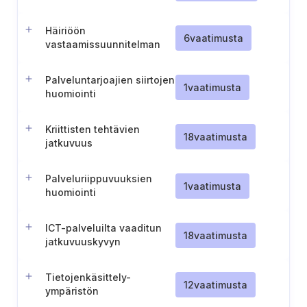
mukainen viestintä
häiriötilanteessa
Häiriöön
6
vaatimusta
vastaamissuunnitelman
toteutus sidosryhmien
kanssa
Palveluntarjoajien siirtojen
1
vaatimusta
huomiointi
jatkuvuussuunnitelmissa
Kriittisten tehtävien
18
vaatimusta
jatkuvuus
poikkeustilanteissa
Palveluriippuvuuksien
1
vaatimusta
huomiointi
vikasietoisuuden
suunnittelussa
ICT-palveluilta vaaditun
18
vaatimusta
jatkuvuuskyvyn
tunnistaminen ja
testaaminen
Tietojenkäsittely-
12
vaatimusta
ympäristön
vikasietoisuuden