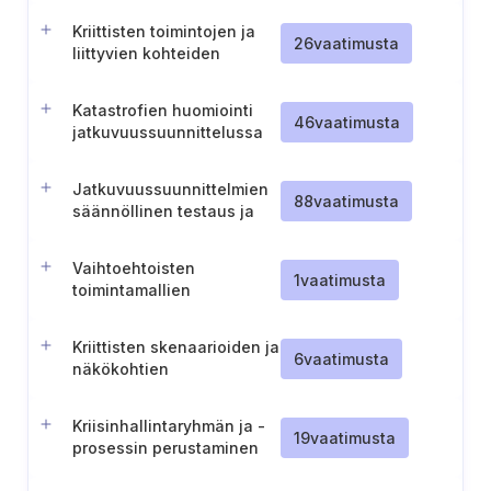
varmistaminen ja
Kriittisten toimintojen ja
testaaminen
26
vaatimusta
liittyvien kohteiden
tunnistaminen
Katastrofien huomiointi
46
vaatimusta
jatkuvuussuunnittelussa
Jatkuvuussuunnittelmien
88
vaatimusta
säännöllinen testaus ja
katselmointi
Vaihtoehtoisten
1
vaatimusta
toimintamallien
suunnittelu
Kriittisten skenaarioiden ja
6
vaatimusta
näkökohtien
sisällyttäminen
jatkuvuussuunnitelmiin
Kriisinhallintaryhmän ja -
19
vaatimusta
prosessin perustaminen