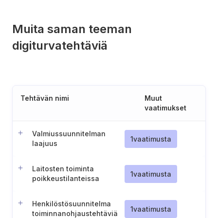
Muita saman teeman
digiturvatehtäviä
Tehtävän nimi
Muut
vaatimukset
Valmiussuunnitelman
1
vaatimusta
laajuus
Laitosten toiminta
1
vaatimusta
poikkeustilanteissa
Henkilöstösuunnitelma
1
vaatimusta
toiminnanohjaustehtäviä