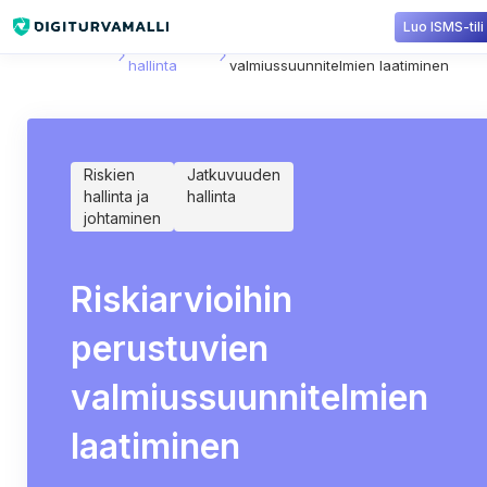
Luo ISMS-tili
Sisältökirjasto
Jatkuvuuden
Riskiarvioihin perustuvien
hallinta
valmiussuunnitelmien laatiminen
Riskien
Jatkuvuuden
hallinta ja
hallinta
johtaminen
Riskiarvioihin
perustuvien
valmiussuunnitelmien
laatiminen