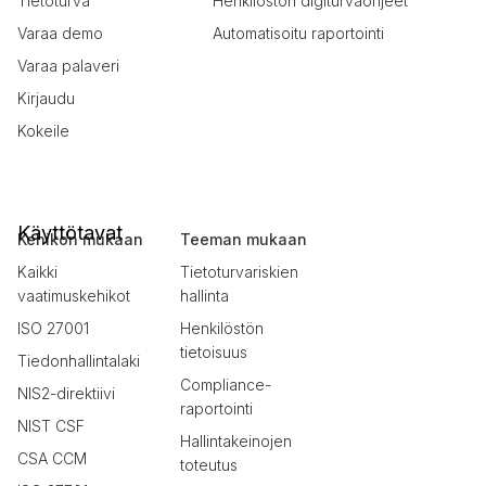
Tietoturva
Henkilöstön digiturvaohjeet
Varaa demo
Automatisoitu raportointi
Varaa palaveri
Kirjaudu
Kokeile
Käyttötavat
Kehikon mukaan
Teeman mukaan
Kaikki
Tietoturvariskien
vaatimuskehikot
hallinta
ISO 27001
Henkilöstön
tietoisuus
Tiedonhallintalaki
Compliance-
NIS2-direktiivi
raportointi
NIST CSF
Hallintakeinojen
CSA CCM
toteutus