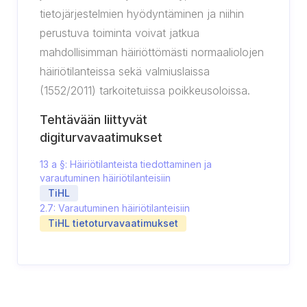
tietojärjestelmien hyödyntäminen ja niihin
perustuva toiminta voivat jatkua
mahdollisimman häiriöttömästi normaaliolojen
häiriötilanteissa sekä valmiuslaissa
(1552/2011) tarkoitetuissa poikkeusoloissa.
Tehtävään liittyvät
digiturvavaatimukset
13 a §: Häiriötilanteista tiedottaminen ja
varautuminen häiriötilanteisiin
TiHL
2.7: Varautuminen häiriötilanteisiin
TiHL tietoturvavaatimukset