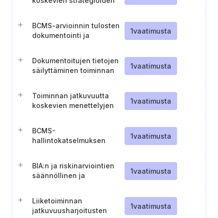
koskevien strategioiden
kehittäminen, jotka
kattavat koko häiriön
BCMS-arvioinnin tulosten
elinkaaren.
1
vaatimusta
dokumentointi ja
esittäminen
Dokumentoitujen tietojen
1
vaatimusta
säilyttäminen toiminnan
valvontaa varten
Toiminnan jatkuvuutta
1
vaatimusta
koskevien menettelyjen
suunnittelu ja
mukautettavuus
BCMS-
1
vaatimusta
hallintokatselmuksen
tuloksista tiedottaminen
BIA:n ja riskinarviointien
1
vaatimusta
säännöllinen ja
käynnistetty
tarkistaminen.
Liiketoiminnan
1
vaatimusta
jatkuvuusharjoitusten