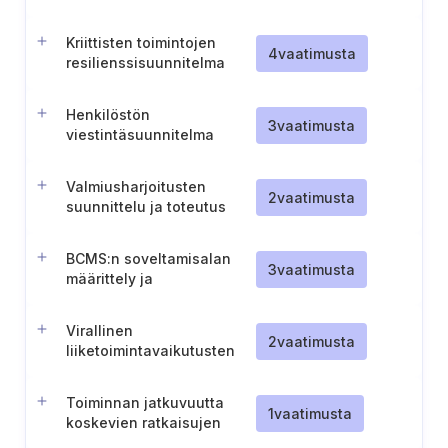
varten
Kriittisten toimintojen
4
vaatimusta
resilienssisuunnitelma
Henkilöstön
3
vaatimusta
viestintäsuunnitelma
Valmiusharjoitusten
2
vaatimusta
suunnittelu ja toteutus
BCMS:n soveltamisalan
3
vaatimusta
määrittely ja
dokumentointi
Virallinen
2
vaatimusta
liiketoimintavaikutusten
analyysi priorisoituja
toimintoja varten
Toiminnan jatkuvuutta
1
vaatimusta
koskevien ratkaisujen
toteuttaminen