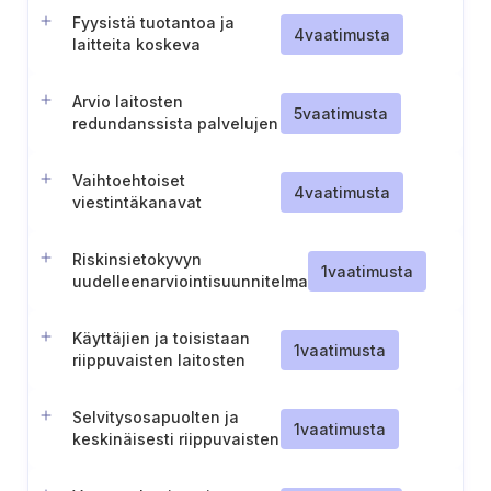
menettelyt
Fyysistä tuotantoa ja
4
vaatimusta
laitteita koskeva
varautumissuunnittelu
Arvio laitosten
5
vaatimusta
redundanssista palvelujen
toimittamista varten
Vaihtoehtoiset
4
vaatimusta
viestintäkanavat
hätätilanteita varten
Riskinsietokyvyn
1
vaatimusta
uudelleenarviointisuunnitelma
Käyttäjien ja toisistaan
1
vaatimusta
riippuvaisten laitosten
ottaminen mukaan
jatkuvuustestaukseen
Selvitysosapuolten ja
(arvopaperikeskus)
1
vaatimusta
keskinäisesti riippuvaisten
laitosten osallistaminen
jatkuvuustestaukseen