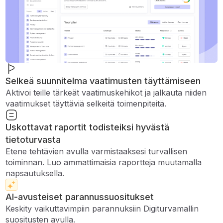
Selkeä suunnitelma vaatimusten täyttämiseen
Aktivoi teille tärkeät vaatimuskehikot ja jalkauta niiden
vaatimukset täyttäviä selkeitä toimenpiteitä.
Uskottavat raportit todisteiksi hyvästä
tietoturvasta
Etene tehtävien avulla varmistaaksesi turvallisen
toiminnan. Luo ammattimaisia ​​raportteja muutamalla
napsautuksella.
AI-avusteiset parannussuositukset
Keskity vaikuttavimpiin parannuksiin Digiturvamallin
suositusten avulla.