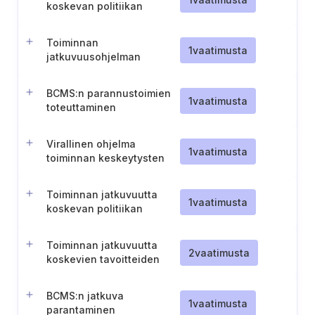
koskevan politiikan
kehittäminen
Toiminnan
1
vaatimusta
jatkuvuusohjelman
arviointi ja asiakirjojen
päivitys
BCMS:n parannustoimien
1
vaatimusta
toteuttaminen
Virallinen ohjelma
1
vaatimusta
toiminnan keskeytysten
hallintaa varten
Toiminnan jatkuvuutta
1
vaatimusta
koskevan politiikan
dokumentointi ja viestintä
Toiminnan jatkuvuutta
2
vaatimusta
koskevien tavoitteiden
asettaminen ja seuranta
BCMS:n jatkuva
1
vaatimusta
parantaminen