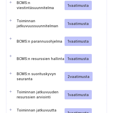
BCMS:n
1
vaatimusta
viestintäsuunnitelma
Toiminnan
1
vaatimusta
jatkuvuussuunnitelman
soveltamisala
BCMS:n parannusohjelma
1
vaatimusta
BCMS:n resurssien hallinta
1
vaatimusta
BCMS:n suorituskyvyn
2
vaatimusta
seuranta
Toiminnan jatkuvuuden
1
vaatimusta
resurssien arviointi
Toiminnan jatkuvuutta
1
vaatimusta