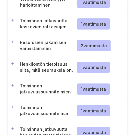
1
vaatimusta
harjoittaminen
Toiminnan jatkuvuutta
1
vaatimusta
koskevien ratkaisujen
kustannusten ja hyötyjen
analyysi
Resurssien jakamisen
2
vaatimusta
varmistaminen
jatkuvuusstrategioita
varten
Henkilöstön tietoisuus
1
vaatimusta
siitä, mitä seurauksia on,
jos toiminnan jatkuvuus ei
toteudu.
Toiminnan
1
vaatimusta
jatkuvuussuunnitelmien
saatavuus
Toiminnan
1
vaatimusta
jatkuvuussuunnitelman
aktivointi ja ensivasteet
Toiminnan jatkuvuutta
1
vaatimusta