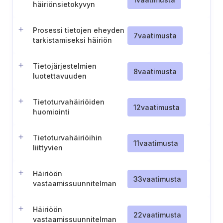
häiriönsietokyvyn
testauksen suorittaminen
Prosessi tietojen eheyden
7
vaatimusta
tarkistamiseksi häiriön
jälkeen
Tietojärjestelmien
8
vaatimusta
luotettavuuden
varmistaminen
Tietoturvahäiriöiden
12
vaatimusta
huomiointi
jatkuvuussuunnittelussa
Tietoturvahäiriöihin
11
vaatimusta
liittyvien
jatkuvuussuunnitelmien
testaus ja katselmointi
Häiriöön
33
vaatimusta
vastaamissuunnitelman
kehittäminen kriittisille
tietojärjestelmille
Häiriöön
22
vaatimusta
vastaamissuunnitelman