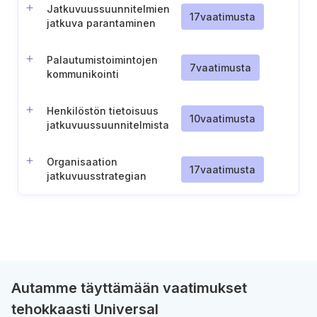
Jatkuvuussuunnitelmien
17
vaatimusta
jatkuva parantaminen
Palautumistoimintojen
7
vaatimusta
kommunikointi
sidosryhmille
Henkilöstön tietoisuus
10
vaatimusta
jatkuvuussuunnitelmista
Organisaation
17
vaatimusta
jatkuvuusstrategian
määrittely
Autamme täyttämään vaatimukset
tehokkaasti Universal