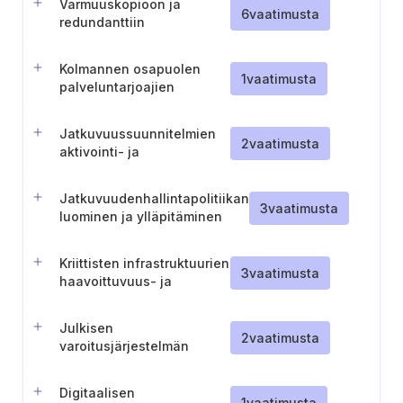
Varmuuskopioon ja
(keskusvastapuoli)
6
vaatimusta
redundanttiin
infrastruktuuriin
siirtymisen testaus
Kolmannen osapuolen
1
vaatimusta
palveluntarjoajien
ottaminen mukaan
jatkuvuustestaukseen
Jatkuvuussuunnitelmien
2
vaatimusta
aktivointi- ja
deaktivointikriteerien
määrittely
Jatkuvuudenhallintapolitiikan
3
vaatimusta
luominen ja ylläpitäminen
Kriittisten infrastruktuurien
3
vaatimusta
haavoittuvuus- ja
vaikutusanalyysien
tekeminen
Julkisen
2
vaatimusta
varoitusjärjestelmän
kestävä suunnittelu
Digitaalisen
1
vaatimusta