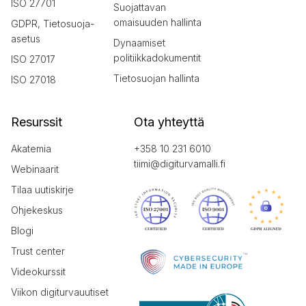
ISO 27701
Suojattavan
omaisuuden hallinta
GDPR, Tietosuoja-
asetus
Dynaamiset
politiikkadokumentit
ISO 27017
Tietosuojan hallinta
ISO 27018
Resurssit
Ota yhteyttä
Akatemia
+358 10 231 6010
tiimi@digiturvamalli.fi
Webinaarit
Tilaa uutiskirje
Ohjekeskus
Blogi
Trust center
Videokurssit
Viikon digiturvauutiset