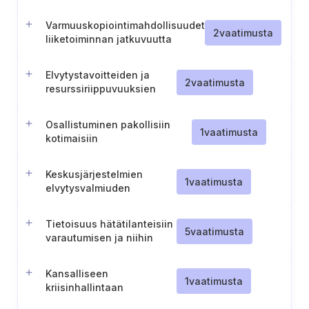
suunnittelu
Varmuuskopiointimahdollisuudet
2
vaatimusta
liiketoiminnan jatkuvuutta
varten
Elvytystavoitteiden ja
2
vaatimusta
resurssiriippuvuuksien
määrittely
Osallistuminen pakollisiin
1
vaatimusta
kotimaisiin
kyberturvallisuusharjoituksiin.
Keskusjärjestelmien
1
vaatimusta
elvytysvalmiuden
todentaminen
Tietoisuus hätätilanteisiin
5
vaatimusta
varautumisen ja niihin
reagoimisen tehtävistä
Kansalliseen
1
vaatimusta
kriisinhallintaan
osallistumista koskevat