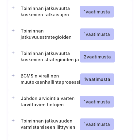
Toiminnan jatkuvuutta
1
vaatimusta
koskevien ratkaisujen
testaus ja validointi
Toiminnan
1
vaatimusta
jatkuvuusstrategioiden
arviointi ja valinta
Toiminnan jatkuvuutta
2
vaatimusta
koskevien strategioiden ja
ratkaisujen tehokkuuden
arviointi
BCMS:n virallinen
1
vaatimusta
muutoksenhallintaprosessi
Johdon arviointia varten
1
vaatimusta
tarvittavien tietojen
valmistelu ja
dokumentointi.
Toiminnan jatkuvuuden
1
vaatimusta
varmistamiseen liittyvien
roolien, vastuiden ja
valtuuksien määrittely.