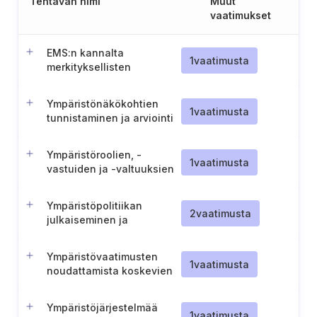
Tehtävän nimi
Muut
vaatimukset
EMS:n kannalta
1
vaatimusta
merkityksellisten
sidosryhmien
dokumentointi
Ympäristönäkökohtien
1
vaatimusta
tunnistaminen ja arviointi
Ympäristöroolien, -
1
vaatimusta
vastuiden ja -valtuuksien
määrittäminen
Ympäristöpolitiikan
2
vaatimusta
julkaiseminen ja
tiedottaminen
Ympäristövaatimusten
1
vaatimusta
noudattamista koskevien
velvoitteiden rekisteri
Ympäristöjärjestelmää
1
vaatimusta