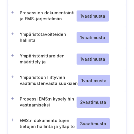
ympäristöasioiden
hallinnan kannalta
Prosessien dokumentointi
olennaisten kysymysten
1
vaatimusta
ja EMS-järjestelmän
tunnistaminen.
omistajan nimeäminen
Ympäristötavoitteiden
1
vaatimusta
hallinta
Ympäristömittareiden
1
vaatimusta
määrittely ja
dokumentointi
Ympäristöön liittyvien
1
vaatimusta
vaatimustenvastaisuuksien
dokumentointi ja käsittely
Prosessi EMS:n kyselyihin
2
vaatimusta
vastaamiseksi
EMS:n dokumentoitujen
3
vaatimusta
tietojen hallinta ja ylläpito