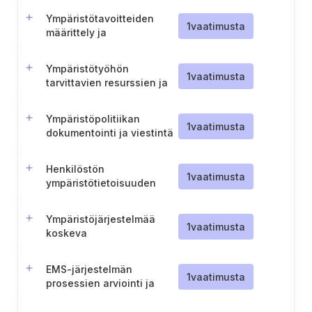
Ympäristötavoitteiden
1
vaatimusta
määrittely ja
dokumentointi
Ympäristötyöhön
1
vaatimusta
tarvittavien resurssien ja
henkilöiden määrittäminen
Ympäristöpolitiikan
1
vaatimusta
dokumentointi ja viestintä
Henkilöstön
1
vaatimusta
ympäristötietoisuuden
varmistaminen
Ympäristöjärjestelmää
1
vaatimusta
koskeva
viestintäsuunnitelma
EMS-järjestelmän
1
vaatimusta
prosessien arviointi ja
muutoksenhallinta