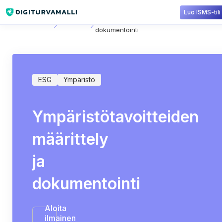
Luo ISMS-tili
Sisältökirjasto
Ympäristö
Ympäristötavoitteiden määrittely ja
dokumentointi
ESG
Ympäristö
Ympäristötavoitteiden
määrittely
ja
dokumentointi
Aloita
ilmainen