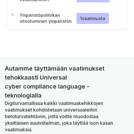
Ympäristöpolitiikan
1
vaatimusta
sitoutuminen ympäristön
pilaantumisen
ehkäisemiseen
Autamme täyttämään vaatimukset
tehokkaasti Universal
cyber compliance language -
teknologialla
Digiturvamallissa kaikki vaatimuskehikkojen
vaatimukset kohdistetaan universaaleihin
tietoturvatehtäviin, jotta voitte muodostaa
yksittäisen suunnitelman, joka täyttää ison kasan
vaatimuksia.