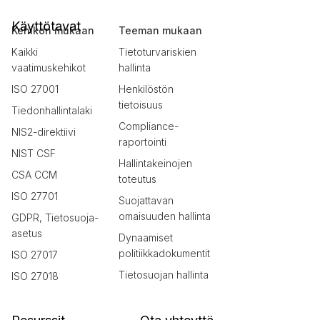
Käyttötavat
Kehikon mukaan
Teeman mukaan
Kaikki
Tietoturvariskien
vaatimuskehikot
hallinta
ISO 27001
Henkilöstön
tietoisuus
Tiedonhallintalaki
Compliance-
NIS2-direktiivi
raportointi
NIST CSF
Hallintakeinojen
CSA CCM
toteutus
ISO 27701
Suojattavan
omaisuuden hallinta
GDPR, Tietosuoja-
asetus
Dynaamiset
politiikkadokumentit
ISO 27017
Tietosuojan hallinta
ISO 27018