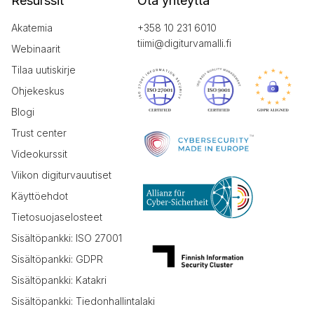
Resurssit
Ota yhteyttä
Akatemia
+358 10 231 6010
tiimi@digiturvamalli.fi
Webinaarit
Tilaa uutiskirje
Ohjekeskus
Blogi
Trust center
Videokurssit
Viikon digiturvauutiset
Käyttöehdot
Tietosuojaselosteet
Sisältöpankki: ISO 27001
Sisältöpankki: GDPR
Sisältöpankki: Katakri
Sisältöpankki: Tiedonhallintalaki