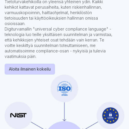
Tietoturvakehikoilla on yleensä yhteinen ydin. Kaikki
kehikot kattavat perusaiheita, kuten riskienhallinnan,
varmuuskopioinnin, haittaohjelmat, henkilöstön
tietoisuuden tai käyttöoikeuksien hallinnan omissa
osioissaan.
Digiturvamallin "universal cyber compliance language" -
teknologia luo teille yksittäisen suunnitelman ja varmistaa,
että kehikkojen yhteiset osat tehdään vain kerran. Te
voitte keskittyä suunnitelman toteuttamiseen, me
automatisoimme compliance-osan - nykyisiä ja tulevia
vaatimuksia päin.
Aloita ilmainen kokeilu