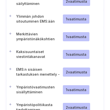
2
vaatimusta
säilyttäminen
Ylimmän johdon
1
vaatimusta
sitoutuminen EMS:ään
Merkittävien
1
vaatimusta
ympäristönäkökohtien
dokumentointi
Kaksisuuntaiset
1
vaatimusta
viestintäkanavat
ympäristöpalautetta
varten
EMS:n sisäisen
2
vaatimusta
tarkastuksen menettely -
raporttien julkaiseminen ja
ylläpito
Ympäristövaatimusten
1
vaatimusta
sisällyttäminen
tuotteen/palvelun
elinkaareen
Ympäristöpolitiikasta
2
vaatimusta
tiedottaminen