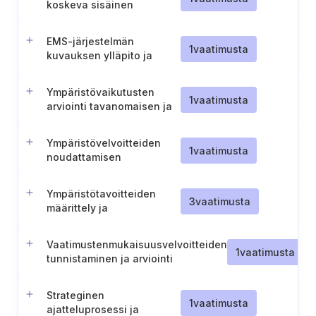
koskeva sisäinen
viestintäsuunnitelma
EMS-järjestelmän
1
vaatimusta
kuvauksen ylläpito ja
soveltamisalan määrittely
Ympäristövaikutusten
1
vaatimusta
arviointi tavanomaisen ja
epätavallisen toiminnan
osalta
Ympäristövelvoitteiden
1
vaatimusta
noudattamisen
arviointiprosessi
Ympäristötavoitteiden
3
vaatimusta
määrittely ja
dokumentointi
Vaatimustenmukaisuusvelvoitteiden
1
vaatimusta
tunnistaminen ja arviointi
Strateginen
1
vaatimusta
ajatteluprosessi ja