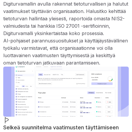
Digiturvamallin avulla rakennat tietoturvallisen ja halutut
vaatimukset täyttävän organisaation. Halusitko kehittää
tietoturvan hallintaa yleisesti, raportoida omasta NIS2-
valmiudesta tai hankkia ISO 27001 -sertifioinnin,
Digiturvamalli yksinkertaistaa koko prosessia.
AI-pohjaiset parannussuositukset ja käyttäjäystävällinen
työkalu varmistavat, että organisaationne voi olla
luottavainen vaatimusten täyttymisestä ja keskittyä
oman tietoturvan jatkuvaan parantamiseen.
Selkeä suunnitelma vaatimusten täyttämiseen