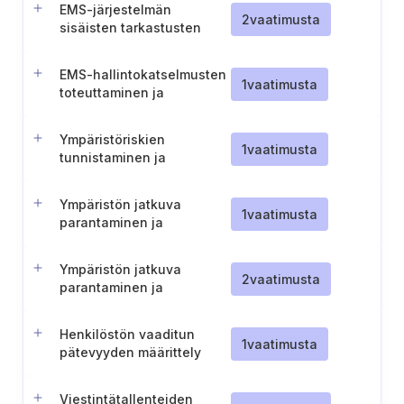
EMS-järjestelmän
2
vaatimusta
sisäisten tarkastusten
toteuttaminen ja
dokumentointi.
EMS-hallintokatselmusten
1
vaatimusta
toteuttaminen ja
dokumentointi
Ympäristöriskien
1
vaatimusta
tunnistaminen ja
dokumentointi
Ympäristön jatkuva
1
vaatimusta
parantaminen ja
dokumentointi
Ympäristön jatkuva
2
vaatimusta
parantaminen ja
dokumentointi
Henkilöstön vaaditun
1
vaatimusta
pätevyyden määrittely
EMS-järjestelmää varten
Viestintätallenteiden