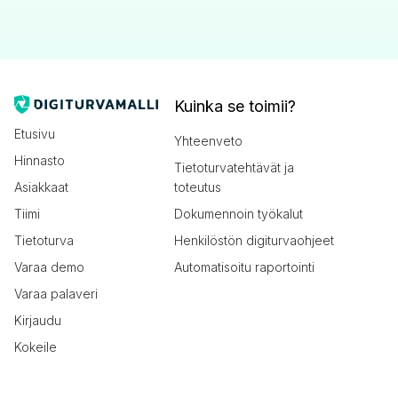
Kuinka se toimii?
Etusivu
Yhteenveto
Hinnasto
Tietoturvatehtävät ja
Asiakkaat
toteutus
Tiimi
Dokumennoin työkalut
Tietoturva
Henkilöstön digiturvaohjeet
Varaa demo
Automatisoitu raportointi
Varaa palaveri
Kirjaudu
Kokeile