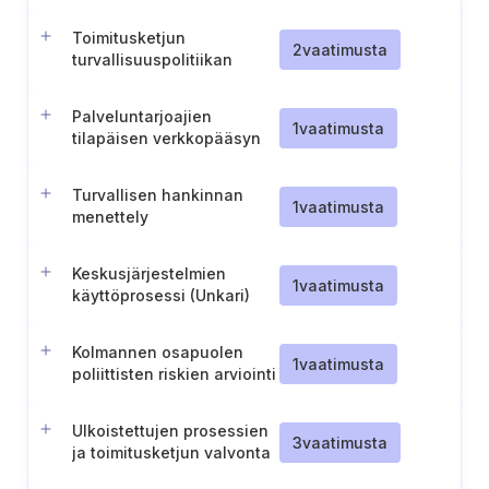
Toimitusketjun
2
vaatimusta
turvallisuuspolitiikan
säännöllinen
tarkistaminen
Palveluntarjoajien
1
vaatimusta
tilapäisen verkkopääsyn
prosessi
Turvallisen hankinnan
1
vaatimusta
menettely
Keskusjärjestelmien
1
vaatimusta
käyttöprosessi (Unkari)
Kolmannen osapuolen
1
vaatimusta
poliittisten riskien arviointi
(Slovakia)
Ulkoistettujen prosessien
3
vaatimusta
ja toimitusketjun valvonta