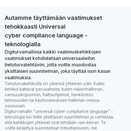
Autamme täyttämään vaatimukset
tehokkaasti Universal
cyber compliance language -
teknologialla
Digiturvamallissa kaikki vaatimuskehikkojen
vaatimukset kohdistetaan universaaleihin
tietoturvatehtäviin, jotta voitte muodostaa
yksittäisen suunnitelman, joka täyttää ison kasan
vaatimuksia.
Tietoturvakehikoilla on yleensä yhteinen ydin. Kaikki
kehikot kattavat perusaiheita, kuten riskienhallinnan,
varmuuskopioinnin, haittaohjelmat, henkilöstön
tietoisuuden tai käyttöoikeuksien hallinnan omissa
osioissaan.
Digiturvamallin "universal cyber compliance language" -
teknologia luo teille yksittäisen suunnitelman ja varmistaa,
että kehikkojen yhteiset osat tehdään vain kerran. Te
voitte keskittyä suunnitelman toteuttamiseen, me