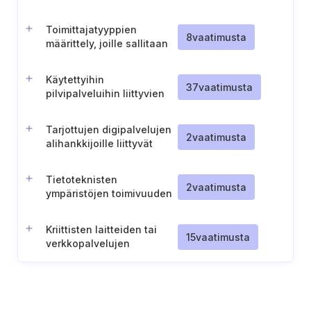
Toimittajatyyppien
8
vaatimusta
määrittely, joille sallitaan
pääsy luottamuksellisiin
tietoihin
Käytettyihin
37
vaatimusta
pilvipalveluihin liittyvien
tietoturvaroolien ja -
vastuiden vahvistaminen
Tarjottujen digipalvelujen
2
vaatimusta
alihankkijoille liittyvät
pakolliset
tietoturvatavoitteet
Tietoteknisten
2
vaatimusta
ympäristöjen toimivuuden
varmistaminen
Kriittisten laitteiden tai
15
vaatimusta
verkkopalvelujen
hankkiminen useaa reittiä