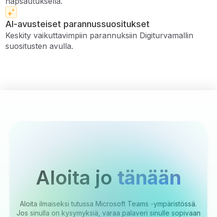
napsautuksella.
AI-avusteiset parannussuositukset
Keskity vaikuttavimpiin parannuksiin Digiturvamallin
suositusten avulla.
Aloita jo
tänään
Aloita ilmaiseksi tutussa Microsoft Teams -ympäristössä.
Jos sinulla on kysymyksiä, varaa palaveri sinulle sopivaan