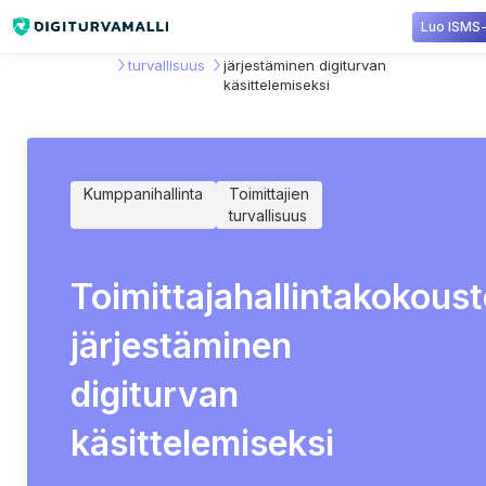
Luo ISMS-t
Sisältökirjasto
Toimittajien
Toimittajahallintakokousten
turvallisuus
järjestäminen digiturvan
käsittelemiseksi
Kumppanihallinta
Toimittajien
turvallisuus
Toimittajahallintakokous
järjestäminen
digiturvan
käsittelemiseksi