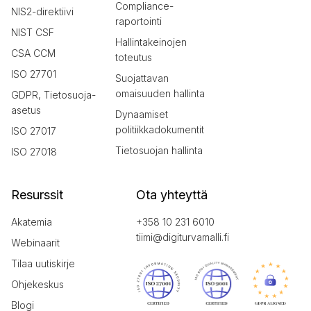
Compliance-
NIS2-direktiivi
raportointi
NIST CSF
Hallintakeinojen
CSA CCM
toteutus
ISO 27701
Suojattavan
omaisuuden hallinta
GDPR, Tietosuoja-
asetus
Dynaamiset
politiikkadokumentit
ISO 27017
Tietosuojan hallinta
ISO 27018
Resurssit
Ota yhteyttä
Akatemia
+358 10 231 6010
tiimi@digiturvamalli.fi
Webinaarit
Tilaa uutiskirje
Ohjekeskus
Blogi