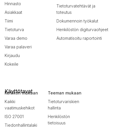
Hinnasto
Tietoturvatehtävät ja
Asiakkaat
toteutus
Tiimi
Dokumennoin työkalut
Tietoturva
Henkilöstön digiturvaohjeet
Varaa demo
Automatisoitu raportointi
Varaa palaveri
Kirjaudu
Kokeile
Käyttötavat
Kehikon mukaan
Teeman mukaan
Kaikki
Tietoturvariskien
vaatimuskehikot
hallinta
ISO 27001
Henkilöstön
tietoisuus
Tiedonhallintalaki