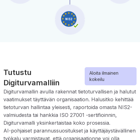
Tutustu
Aloita ilmainen
kokeilu
Digiturvamalliin
Digiturvamallin avulla rakennat tietoturvallisen ja halutut
vaatimukset täyttävän organisaation. Halusitko kehittää
tietoturvan hallintaa yleisesti, raportoida omasta NIS2-
valmiudesta tai hankkia ISO 27001 -sertifioinnin,
Digiturvamalli yksinkertaistaa koko prosessia.
AI-pohjaiset parannussuositukset ja käyttäjäystävällinen
työkalu varmistavat, että organisaationne voi olla