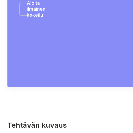
Aloita
ilmainen
kokeilu
Tehtävän kuvaus