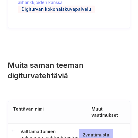
alihankkjoiden kanssa
Digiturvan kokonaiskuvapalvelu
Muita saman teeman
digiturvatehtäviä
Tehtävän nimi
Muut
vaatimukset
Välttämättömien
2
vaatimusta
palvelujen vaihtoehtoisten