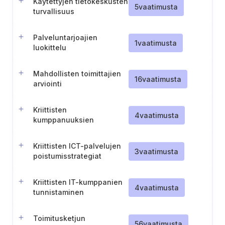
Käytettyjen tietokeskusten
5
vaatimusta
turvallisuus
Palveluntarjoajien
1
vaatimusta
luokittelu
Mahdollisten toimittajien
16
vaatimusta
arviointi
Kriittisten
4
vaatimusta
kumppanuuksien
turvallinen päättäminen
Kriittisten ICT-palvelujen
3
vaatimusta
poistumisstrategiat
Kriittisten IT-kumppanien
4
vaatimusta
tunnistaminen
Toimitusketjun
56
vaatimusta