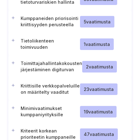
tietoturvariskien hallinta
Kumppaneiden priorisointi
5
vaatimusta
kriittisyyden perusteella
Tietoliikenteen
1
vaatimusta
toimivuuden
varmistaminen
Toimittajahallintakokousten
2
vaatimusta
järjestäminen digiturvan
käsittelemiseksi
Kriittisille verkkopalveluille
23
vaatimusta
on määritelty vaaditut
turvajärjestelyt
Minimivaatimukset
19
vaatimusta
kumppaniyrityksille
saadakseen pääsy eri
tasoiseen tietoon
Kriteerit korkean
47
vaatimusta
prioriteetin kumppaneille