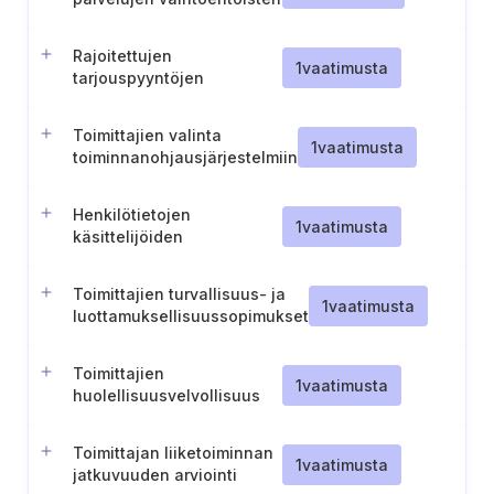
toimitusketjujen
kartoittaminen
Rajoitettujen
1
vaatimusta
tarjouspyyntöjen
menettely
Toimittajien valinta
1
vaatimusta
toiminnanohjausjärjestelmiin
Henkilötietojen
1
vaatimusta
käsittelijöiden
taustaselvitys
Toimittajien turvallisuus- ja
1
vaatimusta
luottamuksellisuussopimukset
Toimittajien
1
vaatimusta
huolellisuusvelvollisuus
jaettujen suuren riskin
tekoälyjärjestelmien
Toimittajan liiketoiminnan
osalta
1
vaatimusta
jatkuvuuden arviointi