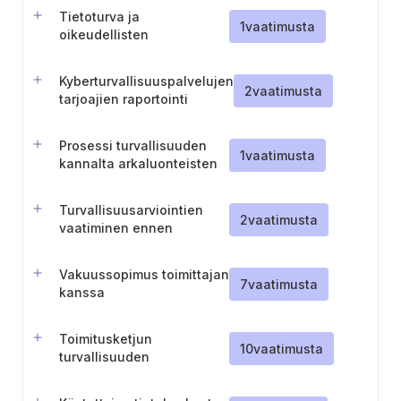
Tietoturva ja
1
vaatimusta
oikeudellisten
vaatimusten
noudattaminen
Kyberturvallisuuspalvelujen
2
vaatimusta
tarjoajien raportointi
Prosessi turvallisuuden
1
vaatimusta
kannalta arkaluonteisten
toimintojen tai
omaisuuden siirtämiseksi
Turvallisuusarviointien
2
vaatimusta
vaatiminen ennen
sitoutumista
Vakuussopimus toimittajan
7
vaatimusta
kanssa
Toimitusketjun
10
vaatimusta
turvallisuuden
varmistaminen