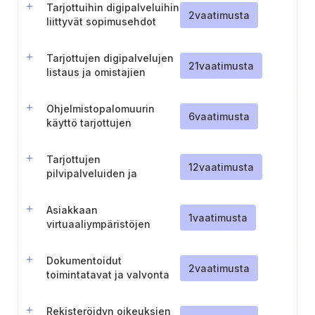
Tarjottuihin digipalveluihin
2
vaatimusta
liittyvät sopimusehdot
Tarjottujen digipalvelujen
21
vaatimusta
listaus ja omistajien
nimeäminen
Ohjelmistopalomuurin
6
vaatimusta
käyttö tarjottujen
digipalvelujen
suojaamiseksi
Tarjottujen
12
vaatimusta
pilvipalveluiden ja
tietojärjestelmien
tietoturvavastuiden
Asiakkaan
dokumentointi
1
vaatimusta
virtuaaliympäristöjen
erottelu suhteessa
tarjottuihin pilvipalveluihin
Dokumentoidut
2
vaatimusta
toimintatavat ja valvonta
kriittisille
pääkäyttäjätehtäville
Rekisteröidyn oikeuksien