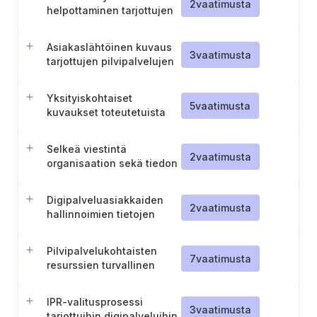
tarjotuissa pilvipalveluissa
2
vaatimusta
helpottaminen tarjottujen
digipalvelujen kautta
Asiakaslähtöinen kuvaus
3
vaatimusta
tarjottujen pilvipalvelujen
henkilötietojen palautus-,
siirto- ja
Yksityiskohtaiset
hävitysprosesseista
5
vaatimusta
kuvaukset toteutetuista
turvatoimenpiteistä
tarjottaviin pilvipalveluihin
Selkeä viestintä
liittyvissä sopimuksissa
2
vaatimusta
organisaation sekä tiedon
tallennuspaikkojen
sijainneista tarjottujen
Digipalveluasiakkaiden
digipalvelujen
2
vaatimusta
hallinnoimien tietojen
näkökulmasta
dokumentointi
Pilvipalvelukohtaisten
7
vaatimusta
resurssien turvallinen
hävittäminen
IPR-valitusprosessi
3
vaatimusta
tarjottuihin digipalveluihin