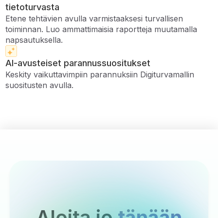
tietoturvasta
Etene tehtävien avulla varmistaaksesi turvallisen
toiminnan. Luo ammattimaisia ​​raportteja muutamalla
napsautuksella.
AI-avusteiset parannussuositukset
Keskity vaikuttavimpiin parannuksiin Digiturvamallin
suositusten avulla.
Aloita jo
tänään