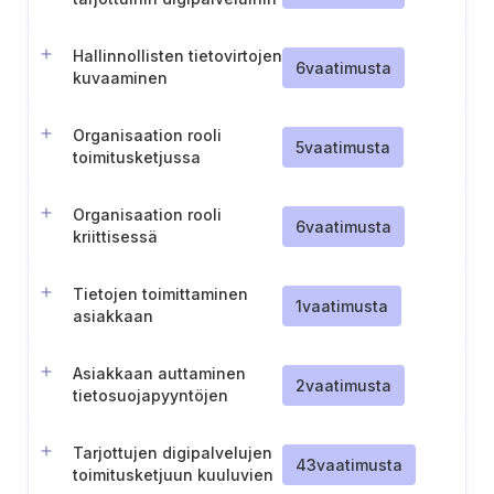
liittyen
Hallinnollisten tietovirtojen
6
vaatimusta
kuvaaminen
Organisaation rooli
5
vaatimusta
toimitusketjussa
Organisaation rooli
6
vaatimusta
kriittisessä
infrastruktuurissa
Tietojen toimittaminen
1
vaatimusta
asiakkaan
tietosuojavelvoitteiden
täyttämistä varten
Asiakkaan auttaminen
2
vaatimusta
tietosuojapyyntöjen
käsittelyssä
Tarjottujen digipalvelujen
43
vaatimusta
toimitusketjuun kuuluvien