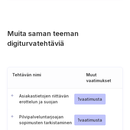
Muita saman teeman
digiturvatehtäviä
Tehtävän nimi
Muut
vaatimukset
Asiakastietojen riittävän
1
vaatimusta
erottelun ja suojan
varmistaminen ulkoisissa
IT-palveluissa
Pilvipalveluntarjoajan
1
vaatimusta
sopimusten tarkistaminen