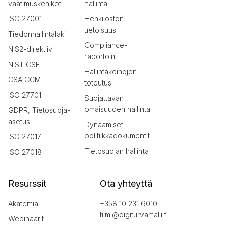
vaatimuskehikot
hallinta
ISO 27001
Henkilöstön
tietoisuus
Tiedonhallintalaki
Compliance-
NIS2-direktiivi
raportointi
NIST CSF
Hallintakeinojen
CSA CCM
toteutus
ISO 27701
Suojattavan
omaisuuden hallinta
GDPR, Tietosuoja-
asetus
Dynaamiset
politiikkadokumentit
ISO 27017
Tietosuojan hallinta
ISO 27018
Resurssit
Ota yhteyttä
Akatemia
+358 10 231 6010
tiimi@digiturvamalli.fi
Webinaarit