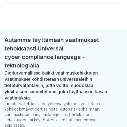
kumppaneiden
säännöllinen
turvallisuusarviointi
Autamme täyttämään vaatimukset
tehokkaasti Universal
cyber compliance language -
teknologialla
Digiturvamallissa kaikki vaatimuskehikkojen
vaatimukset kohdistetaan universaaleihin
tietoturvatehtäviin, jotta voitte muodostaa
yksittäisen suunnitelman, joka täyttää ison kasan
vaatimuksia.
Tietoturvakehikoilla on yleensä yhteinen ydin. Kaikki
kehikot kattavat perusaiheita, kuten riskienhallinnan,
varmuuskopioinnin, haittaohjelmat, henkilöstön
tietoisuuden tai käyttöoikeuksien hallinnan omissa
osioissaan.