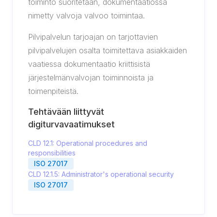
toiminto suoritetaan, dokumentaatiossa
nimetty valvoja valvoo toimintaa.
Pilvipalvelun tarjoajan on tarjottavien
pilvipalvelujen osalta toimitettava asiakkaiden
vaatiessa dokumentaatio kriittisistä
järjestelmänvalvojan toiminnoista ja
toimenpiteistä.
Tehtävään liittyvät
digiturvavaatimukset
CLD 12.1: Operational procedures and
responsibilities
ISO 27017
CLD 12.1.5: Administrator's operational security
ISO 27017