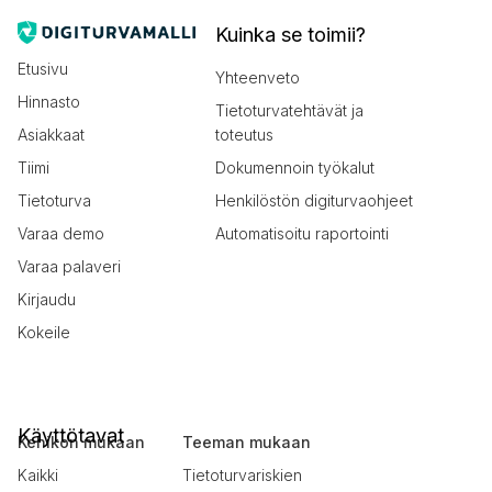
Kuinka se toimii?
Etusivu
Yhteenveto
Hinnasto
Tietoturvatehtävät ja
Asiakkaat
toteutus
Tiimi
Dokumennoin työkalut
Tietoturva
Henkilöstön digiturvaohjeet
Varaa demo
Automatisoitu raportointi
Varaa palaveri
Kirjaudu
Kokeile
Käyttötavat
Kehikon mukaan
Teeman mukaan
Kaikki
Tietoturvariskien