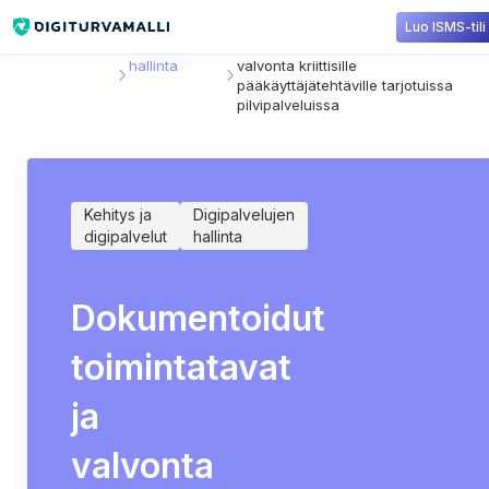
Luo ISMS-tili
Sisältökirjasto
Digipalvelujen
Dokumentoidut toimintatavat ja
hallinta
valvonta kriittisille
pääkäyttäjätehtäville tarjotuissa
pilvipalveluissa
Kehitys ja
Digipalvelujen
digipalvelut
hallinta
Dokumentoidut
toimintatavat
ja
valvonta