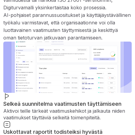
valmiudesta tai hankkia ISO 27001 -sertifioinnin,
Digiturvamalli yksinkertaistaa koko prosessia.
AI-pohjaiset parannussuositukset ja käyttäjäystävällinen
työkalu varmistavat, että organisaationne voi olla
luottavainen vaatimusten täyttymisestä ja keskittyä
oman tietoturvan jatkuvaan parantamiseen.
Selkeä suunnitelma vaatimusten täyttämiseen
Aktivoi teille tärkeät vaatimuskehikot ja jalkauta niiden
vaatimukset täyttäviä selkeitä toimenpiteitä.
Uskottavat raportit todisteiksi hyvästä