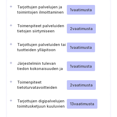
Tarjottujen palvelujen ja
1
vaatimusta
toimintojen ilmoittaminen
toimivaltaiselle
viranomaiselle
Toimenpiteet palveluiden
2
vaatimusta
tietojen siirtymiseen
tietoturvatavoitteiden
mukaisesti
Tarjottujen palveluiden tai
1
vaatimusta
tuotteiden ylläpitoon
tarvittavan tiedon
määrittely
Järjestelmiin tulevan
1
vaatimusta
tiedon kokonaisuuden ja
tarkkuuden varmistaminen
Toimenpiteet
2
vaatimusta
tietoturvatavoitteiden
toteutukseksi tarjotuissa
palveluissa
Tarjottujen digipalvelujen
13
vaatimusta
toimitusketjuun kuuluvien
kumppaneiden
dokumentointi